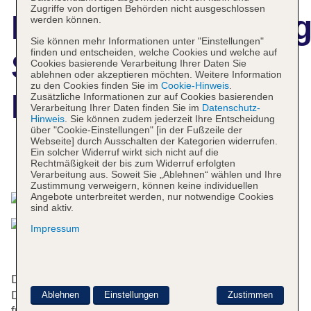
Zugriffe von dortigen Behörden nicht ausgeschlossen
Hotelbeschreibun
werden können.
Sie können mehr Informationen unter "Einstellungen"
finden und entscheiden, welche Cookies und welche auf
Sutton Hotel
Cookies basierende Verarbeitung Ihrer Daten Sie
ablehnen oder akzeptieren möchten. Weitere Information
zu den Cookies finden Sie im
Cookie-Hinweis
.
Hakata City
Zusätzliche Informationen zur auf Cookies basierenden
Verarbeitung Ihrer Daten finden Sie im
Datenschutz-
Hinweis
. Sie können zudem jederzeit Ihre Entscheidung
über "Cookie-Einstellungen" [in der Fußzeile der
Webseite] durch Ausschalten der Kategorien widerrufen.
Ein solcher Widerruf wirkt sich nicht auf die
Das bietet Ihre Unterkunft
Rechtmäßigkeit der bis zum Widerruf erfolgten
Verarbeitung aus. Soweit Sie „Ablehnen“ wählen und Ihre
Zustimmung verweigern, können keine individuellen
Angebote unterbreitet werden, nur notwendige Cookies
sind aktiv.
Impressum
Das Hotel bietet 151 Zimmer, 82 Einzel- und 53
Doppelzimmer und verfügt über einen Aufzug. Das
Ablehnen
Einstellungen
Zustimmen