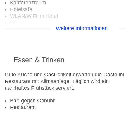
Konferenzraum
Hotelsafe
WLAN/WiFi im Hotel
Lift
Weitere Informationen
Anzahl der Konferenzräume: 1
Anzahl der Aufzüge: 1
Gesamtanzahl der Zimmer: 151
Zahlungsarten: American Express, Diners Club,
Mastercard, Visa
Essen & Trinken
Landeskategorie: 3 Sterne
Gute Küche und Gastlichkeit erwarten die Gäste im
Restaurant mit Klimaanlage. Täglich wird ein
nahrhaftes Frühstück serviert.
Bar: gegen Gebühr
Restaurant