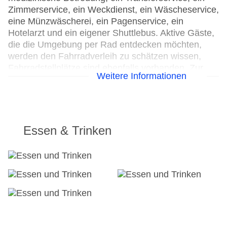
Zimmerservice, ein Weckdienst, ein Wäscheservice,
eine Münzwäscherei, ein Pagenservice, ein
Hotelarzt und ein eigener Shuttlebus. Aktive Gäste,
die die Umgebung per Rad entdecken möchten,
werden den Fahrradverleih zu schätzen wissen,
Fahrradstellplätze sind ebenfalls vorhanden. Zur
Weitere Informationen
Unterstützung bei Geschäftstätigkeiten ist ein
Faxgerät verfügbar.
24h Rezeption
Parkplatz: ohne Gebühr
Essen & Trinken
Check-in von: 15:00:00
Check-out bis: 12:00:00
Konferenzraum
Garage: ohne Gebühr
Garten: ohne Gebühr
Hoteleröffnung: 1997
Hotelsafe: ohne Gebühr
WLAN/WiFi im Hotel: ohne Gebühr