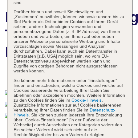
sind.
Hotelbeschreibun
Darüber hinaus und soweit Sie einwilligen und
„Zustimmen“ auswählen, können wir sowie unsere bis zu
fünf Partner als Drittanbieter Cookies auf Ihrem Gerät
setzen, andere Technologien verwenden und
Tharroe Of
personenbezogene Daten [z. B. IP-Adresse] von Ihnen
erheben und verarbeiten, um Ihnen auf oder neben
unserer Webseite personalisierte Werbung und Inhalte
vorzuschlagen sowie Messungen und Analysen
Mykonos
durchzuführen. Dabei kann auch ein Datentransfer in
Drittstaaten [z.B. USA] möglich sein, wo vom EU-
Datenschutzniveau abgewichen werden kann und
Zugriffe von dortigen Behörden nicht ausgeschlossen
werden können.
Das bietet Ihre Unterkunft
Sie können mehr Informationen unter "Einstellungen"
finden und entscheiden, welche Cookies und welche auf
Cookies basierende Verarbeitung Ihrer Daten Sie
ablehnen oder akzeptieren möchten. Weitere Information
zu den Cookies finden Sie im
Cookie-Hinweis
.
Zusätzliche Informationen zur auf Cookies basierenden
Verarbeitung Ihrer Daten finden Sie im
Datenschutz-
Hinweis
. Sie können zudem jederzeit Ihre Entscheidung
über "Cookie-Einstellungen" [in der Fußzeile der
Webseite] durch Ausschalten der Kategorien widerrufen.
Ein solcher Widerruf wirkt sich nicht auf die
Rechtmäßigkeit der bis zum Widerruf erfolgten