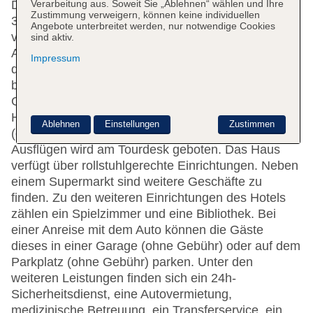
Verarbeitung aus. Soweit Sie „Ablehnen“ wählen und Ihre
Die 27 Nichtraucherzimmer, die 2 Junior-Suiten, die
Zustimmung verweigern, können keine individuellen
3 Suiten, die 4 Einzel- und die 17 Doppelzimmer
Angebote unterbreitet werden, nur notwendige Cookies
verteilen sich auf 2 Etagen und sind über einen
sind aktiv.
Aufzug erreichbar. Das mehrsprachige Personal an
Impressum
der Rezeption im Empfangsbereich steht zur Seite
beim Ein- und Auschecken. Eine
Gepäckaufbewahrung gehört zur Einrichtung des
Hotels. In der Unterbringung ist WLAN vorhanden
Ablehnen
Einstellungen
Zustimmen
(ohne Gebühr). Hilfestellung bei der Buchung von
Ausflügen wird am Tourdesk geboten. Das Haus
verfügt über rollstuhlgerechte Einrichtungen. Neben
einem Supermarkt sind weitere Geschäfte zu
finden. Zu den weiteren Einrichtungen des Hotels
zählen ein Spielzimmer und eine Bibliothek. Bei
einer Anreise mit dem Auto können die Gäste
dieses in einer Garage (ohne Gebühr) oder auf dem
Parkplatz (ohne Gebühr) parken. Unter den
weiteren Leistungen finden sich ein 24h-
Sicherheitsdienst, eine Autovermietung,
medizinische Betreuung, ein Transferservice, ein