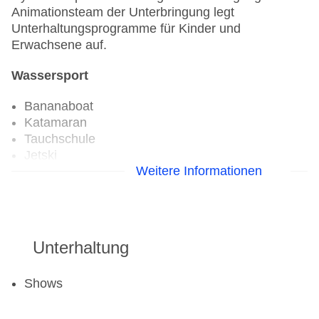
Animationsteam der Unterbringung legt
Unterhaltungsprogramme für Kinder und
Erwachsene auf.
Wassersport
Bananaboat
Katamaran
Tauchschule
Jetski
Weitere Informationen
Segeln: gegen Gebühr
Surfen
Wasserski: ohne Gebühr
Windsurfen: gegen Gebühr
Unterhaltung
Aerobic
Fahrradverleih
Shows
Fitnessraum: ohne Gebühr
Wintersport