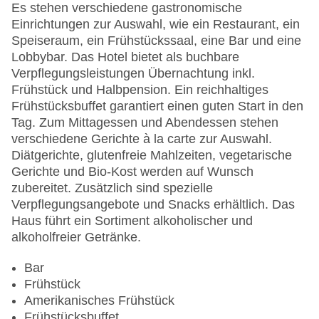
Letzte umfassende Renovierung: 2022
Es stehen verschiedene gastronomische
Lift
Einrichtungen zur Auswahl, wie ein Restaurant, ein
Minimarkt
Speiseraum, ein Frühstückssaal, eine Bar und eine
Anzahl der Konferenzräume: 1
Lobbybar. Das Hotel bietet als buchbare
Anzahl der Aufzüge: 1
Verpflegungsleistungen Übernachtung inkl.
Haustiere: gegen Gebühr
Frühstück und Halbpension. Ein reichhaltiges
Haustiere auf Anfrage: gegen Gebühr
Frühstücksbuffet garantiert einen guten Start in den
Rezeption
Tag. Zum Mittagessen und Abendessen stehen
Zimmerservice
verschiedene Gerichte à la carte zur Auswahl.
Sonnenterrasse
Diätgerichte, glutenfreie Mahlzeiten, vegetarische
Gesamtanzahl der Stockwerke: 2
Gerichte und Bio-Kost werden auf Wunsch
Gesamtanzahl der Zimmer: 27
zubereitet. Zusätzlich sind spezielle
Pools:Indoor Pool, Outdoor Pool, Liegen am Pool
Verpflegungsangebote und Snacks erhältlich. Das
Zahlungsarten: American Express, Diners Club,
Haus führt ein Sortiment alkoholischer und
EC Maestro, Mastercard, Visa
alkoholfreier Getränke.
Landeskategorie: 5 Sterne
Bar
Frühstück
Amerikanisches Frühstück
Frühstücksbuffet