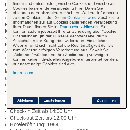
finden und entscheiden, welche Cookies und welche auf
Die Gäste genießen ein luxuriöses Ambiente im 4-
Cookies basierende Verarbeitung Ihrer Daten Sie
Sterne-Hotel mit Gartenanlage. In der Anlage
ablehnen oder akzeptieren möchten. Weitere Information
entdeckst Du eine Bar. Außerdem gibt es ein
zu den Cookies finden Sie im
Cookie-Hinweis
. Zusätzliche
Informationen zur auf Cookies basierenden Verarbeitung
Restaurant u.a. mit Buffet. Die Hotelcrew ist immer
Ihrer Daten finden Sie im
Datenschutz-Hinweis
. Sie
für Dich da und freut sich darauf, Dir Deine Ferien
können zudem jederzeit Ihre Entscheidung über "Cookie-
Einstellungen" [in der Fußzeile der Webseite] durch
so angenehm wie möglich zu gestalten. Das
Ausschalten der Kategorien widerrufen. Ein solcher
Empfangsteam steht Dir mit Rat und Tat zur Seite,
Widerruf wirkt sich nicht auf die Rechtmäßigkeit der bis
zum Widerruf erfolgten Verarbeitung aus. Soweit Sie
wenn es um Deine Anliegen geht. Ebenso gibt es
„Ablehnen“ wählen und Ihre Zustimmung verweigern,
einen Concierge-Service sowie freies
können keine individuellen Angebote unterbreitet werden,
nur notwendige Cookies sind aktiv.
WLAN.
Pool
Am Outdoorpool oder am
Meerwasserpool des Hotels entspannen die Gäste
Impressum
und kühlen sich im erfrischenden Wasser ab.
Mindestalter in der Unterkunft: 18 Jahre
Kurtaxe/Ökotaxe/Touristensteuer zahlbar vor Ort:
Barzahlung, pro Nacht ca. 3.30 EUR
Ablehnen
Einstellungen
Zustimmen
Nichtraucherhotel
Check-in Zeit ab 14:00 Uhr
Check-out Zeit bis 12:00 Uhr
Hoteleröffnung: 1984