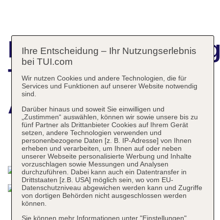
Hotelbeschreibun
Ihre Entscheidung – Ihr Nutzungserlebnis
bei TUI.com
THB Bamboo
Wir nutzen Cookies und andere Technologien, die für
Services und Funktionen auf unserer Website notwendig
sind.
Alcudia
Darüber hinaus und soweit Sie einwilligen und
„Zustimmen“ auswählen, können wir sowie unsere bis zu
fünf Partner als Drittanbieter Cookies auf Ihrem Gerät
setzen, andere Technologien verwenden und
personenbezogene Daten [z. B. IP-Adresse] von Ihnen
Das bietet Ihre Unterkunft
erheben und verarbeiten, um Ihnen auf oder neben
unserer Webseite personalisierte Werbung und Inhalte
vorzuschlagen sowie Messungen und Analysen
durchzuführen. Dabei kann auch ein Datentransfer in
Drittstaaten [z.B. USA] möglich sein, wo vom EU-
Datenschutzniveau abgewichen werden kann und Zugriffe
von dortigen Behörden nicht ausgeschlossen werden
können.
Sie können mehr Informationen unter "Einstellungen"