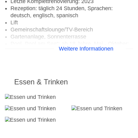
Letzte Komplettrenovierung: 2023
Rezeption: täglich 24 Stunden, Sprachen:
deutsch, englisch, spanisch
Lift
Gemeinschaftslounge/TV-Bereich
Gartenanlage, Sonnenterrasse
Pool „Pool am See“: ab 18 Jahre, Mai - Oktober;
Weitere Informationen
saisonabhängig, ohne Gebühr, Outdoor,
Meerwasser, Liegen: ohne Gebühr,
Sonnenschirme: ohne Gebühr
Badetücher: ohne Gebühr
Internet: WLAN/WiFi, im gesamten Hotel
Essen & Trinken
(Anlage): ohne Gebühr
Wäscheservice: gegen Gebühr, Barzahlung
Concierge Service
Zahlungsarten: TUI Card / VISA, MasterCard,
American Express, Diners, EC Karte/Maestro, die
Hinterlegung einer Kreditkarte beim Check In ist
Pflicht
Haustiere nicht erlaubt