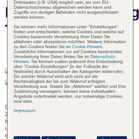
Drittstaaten [z.B. USA] möglich sein, wo vom EU-
Hotelbeschreibun
Datenschutzniveau abgewichen werden kann und
Zugriffe von dortigen Behörden nicht ausgeschlossen
werden können.
The B Hakata
Sie können mehr Informationen unter "Einstellungen"
finden und entscheiden, welche Cookies und welche auf
Cookies basierende Verarbeitung Ihrer Daten Sie
ablehnen oder akzeptieren möchten. Weitere Information
zu den Cookies finden Sie im
Cookie-Hinweis
.
Zusätzliche Informationen zur auf Cookies basierenden
Das bietet Ihre Unterkunft
Verarbeitung Ihrer Daten finden Sie im
Datenschutz-
Hinweis
. Sie können zudem jederzeit Ihre Entscheidung
über "Cookie-Einstellungen" [in der Fußzeile der
Webseite] durch Ausschalten der Kategorien widerrufen.
Ein solcher Widerruf wirkt sich nicht auf die
Rechtmäßigkeit der bis zum Widerruf erfolgten
Verarbeitung aus. Soweit Sie „Ablehnen“ wählen und Ihre
Zustimmung verweigern, können keine individuellen
Angebote unterbreitet werden, nur notwendige Cookies
sind aktiv.
Das Hotel mit einem Aufzug verfügt über 175
Impressum
Zimmer. Das freundliche Personal an der Rezeption
ist gerne bei allen Fragen behilflich. Die Einrichtung
umfasst eine Gepäckaufbewahrung, einen Safe und
einen Getränkeautomaten. Per WLAN erhalten die