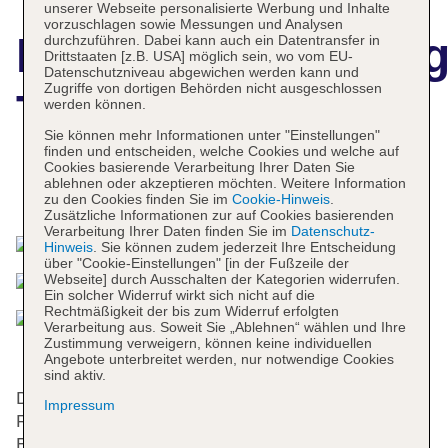
unserer Webseite personalisierte Werbung und Inhalte
vorzuschlagen sowie Messungen und Analysen
Hotelbeschreibun
durchzuführen. Dabei kann auch ein Datentransfer in
Drittstaaten [z.B. USA] möglich sein, wo vom EU-
Datenschutzniveau abgewichen werden kann und
Zugriffe von dortigen Behörden nicht ausgeschlossen
The Bale
werden können.
Sie können mehr Informationen unter "Einstellungen"
finden und entscheiden, welche Cookies und welche auf
Cookies basierende Verarbeitung Ihrer Daten Sie
ablehnen oder akzeptieren möchten. Weitere Information
Das bietet Ihre Unterkunft
zu den Cookies finden Sie im
Cookie-Hinweis
.
Zusätzliche Informationen zur auf Cookies basierenden
Verarbeitung Ihrer Daten finden Sie im
Datenschutz-
Hinweis
. Sie können zudem jederzeit Ihre Entscheidung
über "Cookie-Einstellungen" [in der Fußzeile der
Webseite] durch Ausschalten der Kategorien widerrufen.
Ein solcher Widerruf wirkt sich nicht auf die
Rechtmäßigkeit der bis zum Widerruf erfolgten
Verarbeitung aus. Soweit Sie „Ablehnen“ wählen und Ihre
Zustimmung verweigern, können keine individuellen
Angebote unterbreitet werden, nur notwendige Cookies
sind aktiv.
Den Gästen stehen 29 Zimmer zur Verfügung. Die
Impressum
Rezeption ist rund um die Uhr besetzt. Die
Einrichtung umfasst eine Gepäckaufbewahrung,