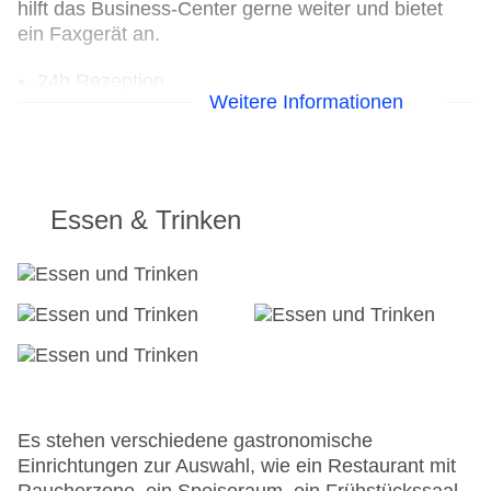
hilft das Business-Center gerne weiter und bietet
ein Faxgerät an.
24h Rezeption
Weitere Informationen
Parkplatz
Check-in von: 18:00:00
Check-out bis: 11:00:00
Konferenzraum
Garten
Essen & Trinken
Hoteleröffnung: 1991
Hotelsafe
WLAN/WiFi im Hotel
Letzte umfassende Renovierung: 2012
Zimmerservice: gegen Gebühr
Sonnenterrasse
Gesamtanzahl der Zimmer: 29
Pools:Indoor Pool, Outdoor Pool, Liegen am Pool
Zahlungsarten: American Express, Diners Club,
Es stehen verschiedene gastronomische
Mastercard, Visa
Einrichtungen zur Auswahl, wie ein Restaurant mit
Landeskategorie: 5 Sterne