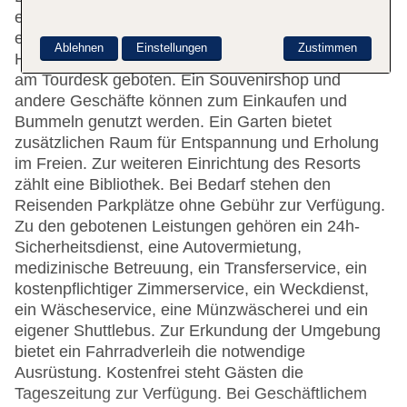
einen Safe und eine Wechselstube. Per WLAN
erhalten die Gäste Zugang zum Internet.
Ablehnen
Einstellungen
Zustimmen
Hilfestellung bei der Buchung von Ausflügen wird
am Tourdesk geboten. Ein Souvenirshop und
andere Geschäfte können zum Einkaufen und
Bummeln genutzt werden. Ein Garten bietet
zusätzlichen Raum für Entspannung und Erholung
im Freien. Zur weiteren Einrichtung des Resorts
zählt eine Bibliothek. Bei Bedarf stehen den
Reisenden Parkplätze ohne Gebühr zur Verfügung.
Zu den gebotenen Leistungen gehören ein 24h-
Sicherheitsdienst, eine Autovermietung,
medizinische Betreuung, ein Transferservice, ein
kostenpflichtiger Zimmerservice, ein Weckdienst,
ein Wäscheservice, eine Münzwäscherei und ein
eigener Shuttlebus. Zur Erkundung der Umgebung
bietet ein Fahrradverleih die notwendige
Ausrüstung. Kostenfrei steht Gästen die
Tageszeitung zur Verfügung. Bei Geschäftlichem