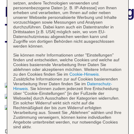
setzen, andere Technologien verwenden und
Hotelbeschreibun
personenbezogene Daten [z. B. IP-Adresse] von Ihnen
erheben und verarbeiten, um Ihnen auf oder neben
unserer Webseite personalisierte Werbung und Inhalte
vorzuschlagen sowie Messungen und Analysen
The Capitol Hotel
durchzuführen. Dabei kann auch ein Datentransfer in
Drittstaaten [z.B. USA] möglich sein, wo vom EU-
Datenschutzniveau abgewichen werden kann und
Tokyu
Zugriffe von dortigen Behörden nicht ausgeschlossen
werden können.
Sie können mehr Informationen unter "Einstellungen"
finden und entscheiden, welche Cookies und welche auf
Cookies basierende Verarbeitung Ihrer Daten Sie
ablehnen oder akzeptieren möchten. Weitere Information
Das bietet Ihre Unterkunft
zu den Cookies finden Sie im
Cookie-Hinweis
.
Zusätzliche Informationen zur auf Cookies basierenden
Verarbeitung Ihrer Daten finden Sie im
Datenschutz-
Hinweis
. Sie können zudem jederzeit Ihre Entscheidung
über "Cookie-Einstellungen" [in der Fußzeile der
Webseite] durch Ausschalten der Kategorien widerrufen.
Ein solcher Widerruf wirkt sich nicht auf die
Rechtmäßigkeit der bis zum Widerruf erfolgten
Verarbeitung aus. Soweit Sie „Ablehnen“ wählen und Ihre
Zustimmung verweigern, können keine individuellen
Angebote unterbreitet werden, nur notwendige Cookies
sind aktiv.
Das Hotel bietet 251 Zimmer, 19 Suiten und 50