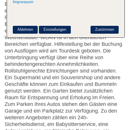
Impressum
Einzelzimmer auf 29 Etagen, die mit einem Aufzug
erreichbar sind. Das freundliche Personal an der
Rezeption ist gerne bei allen Fragen behilflich. Die
Einrichtung des Hauses umfasst eine Garderobe,
Ablehnen
Einstellungen
Zustimmen
eine Gepäckaufbewahrung, einen Safe und eine
Wechselstube. WLAN ist in den öffentlichen
Bereichen verfügbar. Hilfestellung bei der Buchung
von Ausflügen wird am Tourdesk geboten. Die
Unterbringung verfügt über eine Reihe von
behindertengerechten Annehmlichkeiten.
Rollstuhlgerechte Einrichtungen sind vorhanden.
Ein Supermarkt und ein Souvenirshop und andere
Geschäfte können zum Einkaufen und Bummeln
genutzt werden. Ein Garten bietet zusätzlichen
Raum für Entspannung und Erholung im Freien.
Zum Parken ihres Autos stehen den Gästen eine
Garage und ein Parkplatz zur Verfügung. Zu den
weiteren Angeboten zählen ein 24h-
Sicherheitsdienst, ein Babysitterservice, eine