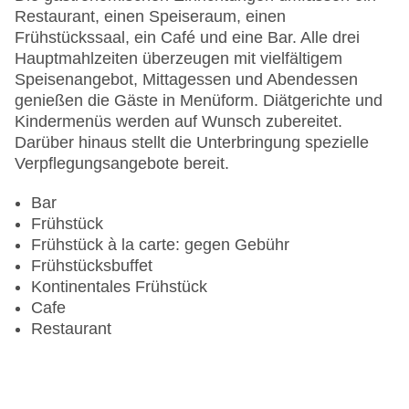
Lift
Restaurant, einen Speiseraum, einen
Minimarkt
Frühstückssaal, ein Café und eine Bar. Alle drei
Anzahl der Konferenzräume: 1
Hauptmahlzeiten überzeugen mit vielfältigem
Anzahl der Aufzüge: 1
Speisenangebot, Mittagessen und Abendessen
Zimmerservice
genießen die Gäste in Menüform. Diätgerichte und
Gesamtanzahl der Stockwerke: 29
Kindermenüs werden auf Wunsch zubereitet.
Gesamtanzahl der Zimmer: 251
Darüber hinaus stellt die Unterbringung spezielle
Pools:Indoor Pool, Outdoor Pool, Liegen am Pool
Verpflegungsangebote bereit.
Zahlungsarten: American Express, Diners Club,
Mastercard, Visa
Bar
Landeskategorie: 5 Sterne
Frühstück
Frühstück à la carte: gegen Gebühr
Frühstücksbuffet
Kontinentales Frühstück
Cafe
Restaurant