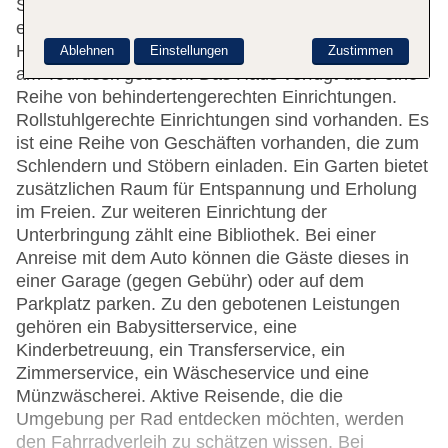
Serviceleistungen zur Verfügung. Per WLAN
erhalten die Gäste Zugang zum Internet.
Hilfestellung bei der Buchung von Ausflügen wird
Ablehnen
Einstellungen
Zustimmen
am Tourdesk geboten. Das Haus verfügt über eine
Reihe von behindertengerechten Einrichtungen.
Rollstuhlgerechte Einrichtungen sind vorhanden. Es
ist eine Reihe von Geschäften vorhanden, die zum
Schlendern und Stöbern einladen. Ein Garten bietet
zusätzlichen Raum für Entspannung und Erholung
im Freien. Zur weiteren Einrichtung der
Unterbringung zählt eine Bibliothek. Bei einer
Anreise mit dem Auto können die Gäste dieses in
einer Garage (gegen Gebühr) oder auf dem
Parkplatz parken. Zu den gebotenen Leistungen
gehören ein Babysitterservice, eine
Kinderbetreuung, ein Transferservice, ein
Zimmerservice, ein Wäscheservice und eine
Münzwäscherei. Aktive Reisende, die die
Umgebung per Rad entdecken möchten, werden
den Fahrradverleih zu schätzen wissen. Bei