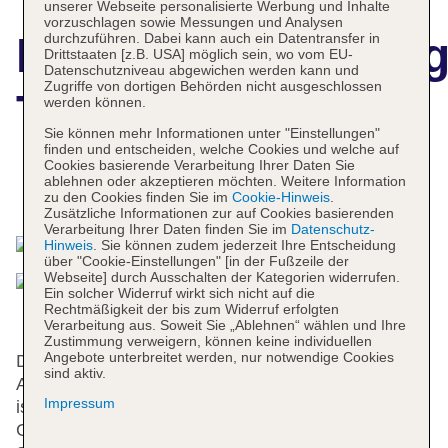
unserer Webseite personalisierte Werbung und Inhalte
vorzuschlagen sowie Messungen und Analysen
Hotelbeschreibun
durchzuführen. Dabei kann auch ein Datentransfer in
Drittstaaten [z.B. USA] möglich sein, wo vom EU-
Datenschutzniveau abgewichen werden kann und
Zugriffe von dortigen Behörden nicht ausgeschlossen
The Crown Hotel
werden können.
Sie können mehr Informationen unter "Einstellungen"
finden und entscheiden, welche Cookies und welche auf
Cookies basierende Verarbeitung Ihrer Daten Sie
ablehnen oder akzeptieren möchten. Weitere Information
Das bietet Ihre Unterkunft
zu den Cookies finden Sie im
Cookie-Hinweis
.
Zusätzliche Informationen zur auf Cookies basierenden
Verarbeitung Ihrer Daten finden Sie im
Datenschutz-
Hinweis
. Sie können zudem jederzeit Ihre Entscheidung
über "Cookie-Einstellungen" [in der Fußzeile der
Webseite] durch Ausschalten der Kategorien widerrufen.
Ein solcher Widerruf wirkt sich nicht auf die
Rechtmäßigkeit der bis zum Widerruf erfolgten
Verarbeitung aus. Soweit Sie „Ablehnen“ wählen und Ihre
Zustimmung verweigern, können keine individuellen
Angebote unterbreitet werden, nur notwendige Cookies
Das Hotel bietet 43 Zimmer und verfügt über einen
sind aktiv.
Aufzug. Das freundliche Personal an der Rezeption
Impressum
ist gerne bei allen Fragen behilflich. Eine
Gepäckaufbewahrung und ein Safe stehen als