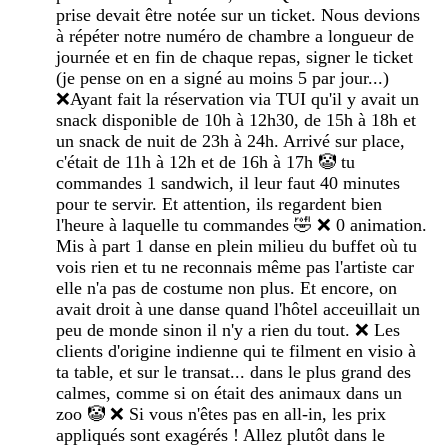
prise devait être notée sur un ticket. Nous devions
à répéter notre numéro de chambre a longueur de
journée et en fin de chaque repas, signer le ticket
(je pense on en a signé au moins 5 par jour...)
❌️Ayant fait la réservation via TUI qu'il y avait un
snack disponible de 10h à 12h30, de 15h à 18h et
un snack de nuit de 23h à 24h. Arrivé sur place,
c'était de 11h à 12h et de 16h à 17h 🤡 tu
commandes 1 sandwich, il leur faut 40 minutes
pour te servir. Et attention, ils regardent bien
l'heure à laquelle tu commandes 🤣 ❌️ 0 animation.
Mis à part 1 danse en plein milieu du buffet où tu
vois rien et tu ne reconnais même pas l'artiste car
elle n'a pas de costume non plus. Et encore, on
avait droit à une danse quand l'hôtel acceuillait un
peu de monde sinon il n'y a rien du tout. ❌️ Les
clients d'origine indienne qui te filment en visio à
ta table, et sur le transat... dans le plus grand des
calmes, comme si on était des animaux dans un
zoo 🤡 ❌️ Si vous n'êtes pas en all-in, les prix
appliqués sont exagérés ! Allez plutôt dans le