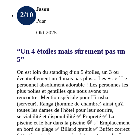
Jason
2
/10
Paar
Okt 2025
“Un 4 étoiles mais sûrement pas un
5”
On est loin du standing d’un 5 étoiles, un 3 ou
éventuellement un 4 mais pas plus... Les + : ✅️ Le
personnel absolument adorable ! Les personnes les
plus polies et gentilles que nous avons pu
rencontrer Mention spéciale pour Hirusha
(serveur), Ranga (homme de chambre) ainsi qu'à
toutes les dames de l'hôtel pour leur sourire,
serviabilité et disponibilité ✅️ Propreté ✅️ La
piscine et le bar dans la piscine 💯 ✅️ Emplacement
en bord de plage ✅️ Billard gratuit ✅️ Buffet correct