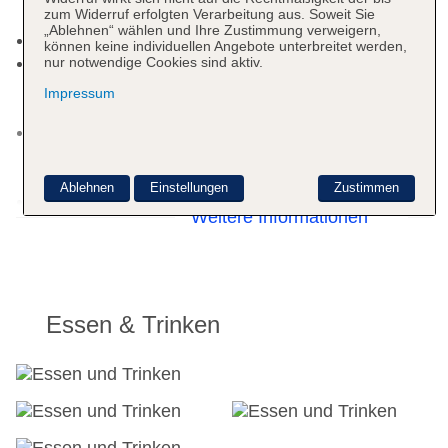
zum Widerruf erfolgten Verarbeitung aus. Soweit Sie
American Express, Diners
„Ablehnen“ wählen und Ihre Zustimmung verweigern,
Haustiere nicht erlaubt
können keine individuellen Angebote unterbreitet werden,
Parkmöglichkeiten: Parkplatz (nach
nur notwendige Cookies sind aktiv.
Verfügbarkeit), unbewacht: ohne Gebühr, Valet
Impressum
Parking
Tagungseinrichtungen: Konferenzräume: 2,
klimatisierte Tagungsräume, Coffee Breaks:
gegen Gebühr
Ablehnen
Einstellungen
Zustimmen
Gebäudeanzahl: 1, Etagen: 4, Zimmer: 158
Weitere Informationen
Landeskategorie: 5 Sterne
Essen & Trinken