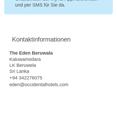
und per SMS für Sie da.
Kontaktinformationen
The Eden Beruwala
Kaluwamodara
LK Beruwela
Sri Lanka
+94 342276075
eden@occidentalhotels.com