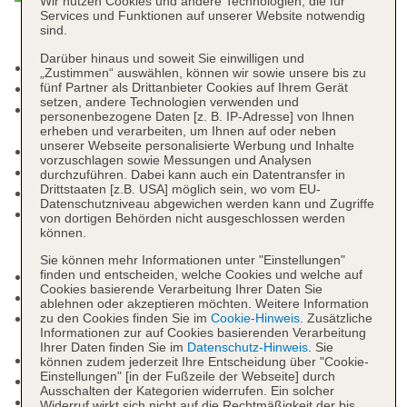
Wir nutzen Cookies und andere Technologien, die für
Services und Funktionen auf unserer Website notwendig
sind.
Darüber hinaus und soweit Sie einwilligen und
Check-in Zeit ab 14:00 Uhr
„Zustimmen“ auswählen, können wir sowie unsere bis zu
Check-out Zeit bis 12:00 Uhr
fünf Partner als Drittanbieter Cookies auf Ihrem Gerät
setzen, andere Technologien verwenden und
Rezeption: täglich 24 Stunden, Sprachen:
personenbezogene Daten [z. B. IP-Adresse] von Ihnen
englisch, Geldwechsel möglich
erheben und verarbeiten, um Ihnen auf oder neben
unserer Webseite personalisierte Werbung und Inhalte
Gästebetreuung
vorzuschlagen sowie Messungen und Analysen
Lift
durchzuführen. Dabei kann auch ein Datentransfer in
Drittstaaten [z.B. USA] möglich sein, wo vom EU-
Gartenanlage
Datenschutzniveau abgewichen werden kann und Zugriffe
Poollandschaft „Main Swimming Pool“: ohne
von dortigen Behörden nicht ausgeschlossen werden
können.
Gebühr, Outdoor, Balinesische Betten, Liegen,
Liegestühle, Sonnenschirme
Sie können mehr Informationen unter "Einstellungen"
finden und entscheiden, welche Cookies und welche auf
Badetücher: ohne Gebühr
Cookies basierende Verarbeitung Ihrer Daten Sie
Souvenirshop, Juwelier
ablehnen oder akzeptieren möchten. Weitere Information
Internet: WLAN/WiFi, im gesamten Hotel
zu den Cookies finden Sie im
Cookie-Hinweis
. Zusätzliche
Informationen zur auf Cookies basierenden Verarbeitung
(Anlage): ohne Gebühr
Ihrer Daten finden Sie im
Datenschutz-Hinweis
. Sie
Wäscheservice: gegen Gebühr
können zudem jederzeit Ihre Entscheidung über "Cookie-
Einstellungen" [in der Fußzeile der Webseite] durch
Concierge Service, Gepäckservice
Ausschalten der Kategorien widerrufen. Ein solcher
Zahlungsarten: TUI Card / VISA, MasterCard,
Widerruf wirkt sich nicht auf die Rechtmäßigkeit der bis