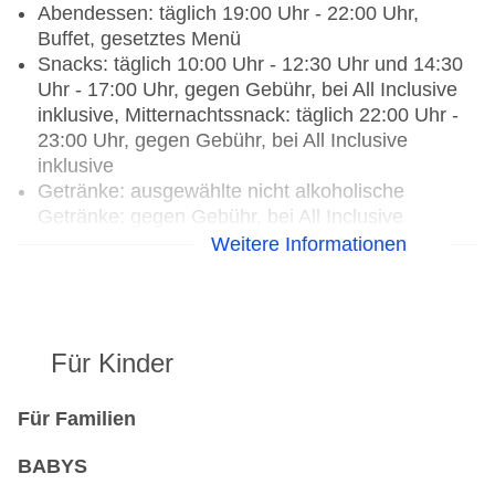
Abendessen: täglich 19:00 Uhr - 22:00 Uhr,
Buffet, gesetztes Menü
Snacks: täglich 10:00 Uhr - 12:30 Uhr und 14:30
Uhr - 17:00 Uhr, gegen Gebühr, bei All Inclusive
inklusive, Mitternachtssnack: täglich 22:00 Uhr -
23:00 Uhr, gegen Gebühr, bei All Inclusive
inklusive
Getränke: ausgewählte nicht alkoholische
Getränke: gegen Gebühr, bei All Inclusive
inklusive, ausgewählte nationale alkoholische
Weitere Informationen
Getränke: gegen Gebühr, bei All Inclusive
inklusive, Kaffee/Tee am Nachmittag: gegen
Gebühr, bei All Inclusive inklusive
Candlelightdinner: täglich, Anfrage &
Für Kinder
Reservierung notwendig, gegen Gebühr, à la
carte, gesetztes Menü
Für Familien
Weihnachtsspecial: Buffet, Menü,
Wein/Bier/Softdrinks, Sekt, Champagner,
BABYS
Unterhaltungsprogramm, Silvesterspecial: Buffet,