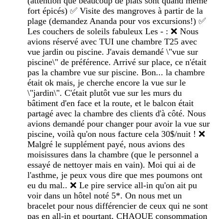
(attention que beaucoup de plats sont quand même
fort épicés) ✅️ Visite des mangroves à partir de la
plage (demandez Ananda pour vos excursions!) ✅️
Les couchers de soleils fabuleux Les - : ❌️ Nous
avions réservé avec TUI une chambre T25 avec
vue jardin ou piscine. J'avais demandé \"vue sur
piscine\" de préférence. Arrivé sur place, ce n'était
pas la chambre vue sur piscine. Bon... la chambre
était ok mais, je cherche encore la vue sur le
\"jardin\". C'était plutôt vue sur les murs du
bâtiment d'en face et la route, et le balcon était
partagé avec la chambre des clients d'à côté. Nous
avions demandé pour changer pour avoir la vue sur
piscine, voilà qu'on nous facture cela 30$/nuit ! ❌️
Malgré le supplément payé, nous avions des
moisissures dans la chambre (que le personnel a
essayé de nettoyer mais en vain). Moi qui ai de
l'asthme, je peux vous dire que mes poumons ont
eu du mal.. ❌️ Le pire service all-in qu'on ait pu
voir dans un hôtel noté 5*. On nous met un
bracelet pour nous différencier de ceux qui ne sont
pas en all-in et pourtant, CHAQUE consommation