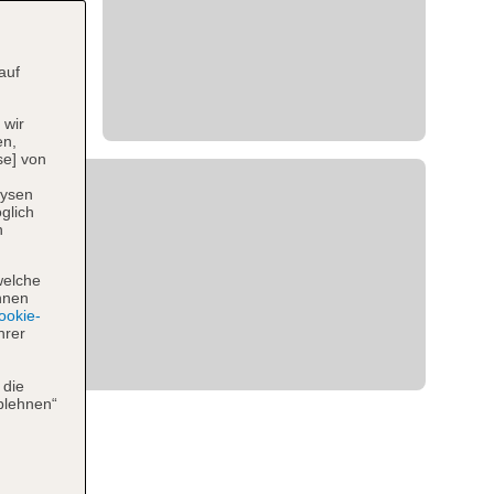
auf
 wir
en,
se] von
lysen
glich
n
welche
hnen
okie-
hrer
 die
blehnen“