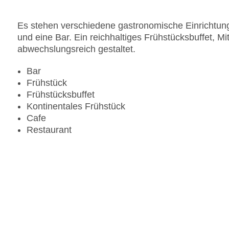
Pools:Indoor Pool, Outdoor Pool, Sonnenschirme
Zahlungsarten: American Express, Diners Club, 
Es stehen verschiedene gastronomische Einrichtung
Landeskategorie: 5 Sterne
und eine Bar. Ein reichhaltiges Frühstücksbuffet, 
abwechslungsreich gestaltet.
Bar
Frühstück
Frühstücksbuffet
Kontinentales Frühstück
Cafe
Restaurant