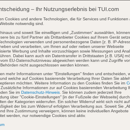
ntscheidung – Ihr Nutzungserlebnis bei TUI.com
en Cookies und andere Technologien, die für Services und Funktionen 
Website notwendig sind.
hinaus und soweit Sie einwilligen und „Zustimmen“ auswählen, können
sere bis zu fünf Partner als Drittanbieter Cookies auf Ihrem Gerät setz
Technologien verwenden und personenbezogene Daten [z. B. IP-Adres
heben und verarbeiten, um Ihnen auf oder neben unserer Webseite
isierte Werbung und Inhalte vorzuschlagen sowie Messungen und Ana
ühren. Dabei kann auch ein Datentransfer in Drittstaaten [z.B. USA] mö
o vom EU-Datenschutzniveau abgewichen werden kann und Zugriffe vo
 Behörden nicht ausgeschlossen werden können.
en mehr Informationen unter "Einstellungen" finden und entscheiden, 
und welche auf Cookies basierende Verarbeitung Ihrer Daten Sie able
eptieren möchten. Weitere Information zu den Cookies finden Sie im
Co
. Zusätzliche Informationen zur auf Cookies basierenden Verarbeitung I
nden Sie im
Datenschutz-Hinweis
. Sie können zudem jederzeit Ihre
dung über "Cookie-Einstellungen" [in der Fußzeile der Webseite] durch
ten der Kategorien widerrufen. Ein solcher Widerruf wirkt sich nicht auf
igkeit der bis zum Widerruf erfolgten Verarbeitung aus. Soweit Sie „A
nd Ihre Zustimmung verweigern, können keine individuellen Angebote
itet werden, nur notwendige Cookies sind aktiv.
sum