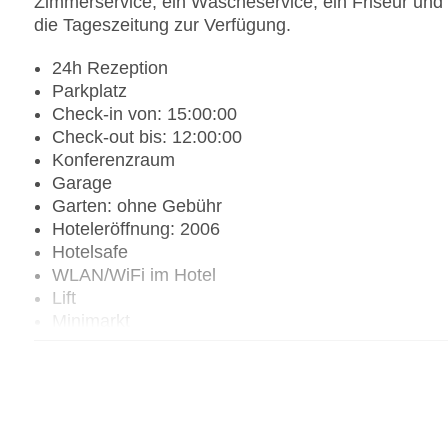
Zimmerservice, ein Wäscheservice, ein Friseur und
die Tageszeitung zur Verfügung.
24h Rezeption
Parkplatz
Check-in von: 15:00:00
Check-out bis: 12:00:00
Konferenzraum
Garage
Garten: ohne Gebühr
Hoteleröffnung: 2006
Hotelsafe
WLAN/WiFi im Hotel
Lift
Minimarkt
Anzahl der Konferenzräume: 1
Anzahl der Aufzüge: 6
Zimmerservice
Gesamtanzahl der Stockwerke: 20
Gesamtanzahl der Zimmer: 460