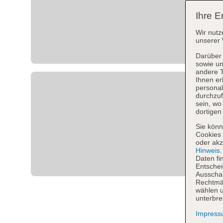
Ihre E
Wir nutz
unserer 
Darüber 
sowie un
andere 
Ihnen er
personal
durchzuf
sein, w
dortigen
Sie könn
Cookies 
oder akz
Hinweis
Daten fi
Entschei
Ausschal
Rechtmäß
wählen u
unterbre
Impres