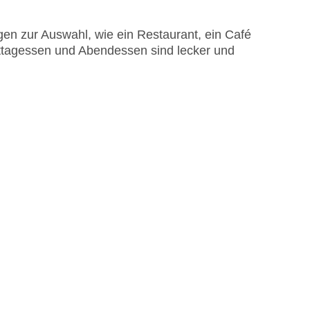
 am Pool
EC Maestro, Mastercard, Visa
en zur Auswahl, wie ein Restaurant, ein Café
Mittagessen und Abendessen sind lecker und