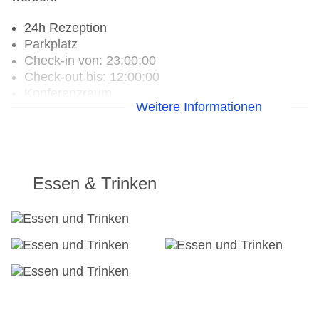
24h Rezeption
Parkplatz
Check-in von: 23:00:00
Check-out bis: 12:00:00
Konferenzraum
Weitere Informationen
Garage
Garten: ohne Gebühr
Hotelsafe
WLAN/WiFi im Hotel
Lift
Essen & Trinken
Anzahl der Aufzüge: 1
Zimmerservice
Gesamtanzahl der Zimmer: 44
Pools:Indoor Pool, Outdoor Pool
Landeskategorie: 5 Sterne