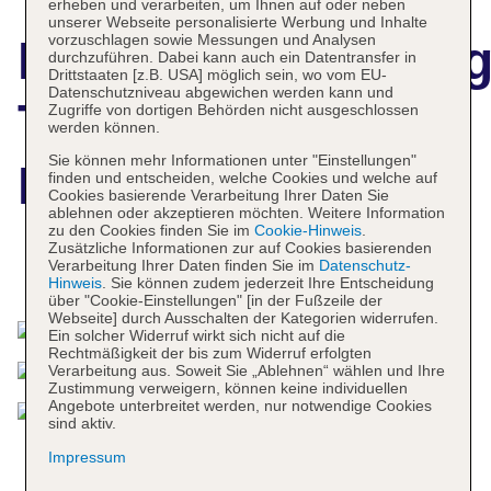
erheben und verarbeiten, um Ihnen auf oder neben
unserer Webseite personalisierte Werbung und Inhalte
vorzuschlagen sowie Messungen und Analysen
Hotelbeschreibun
durchzuführen. Dabei kann auch ein Datentransfer in
Drittstaaten [z.B. USA] möglich sein, wo vom EU-
Datenschutzniveau abgewichen werden kann und
The Golden Ridge
Zugriffe von dortigen Behörden nicht ausgeschlossen
werden können.
Sie können mehr Informationen unter "Einstellungen"
Nuwara Eliya
finden und entscheiden, welche Cookies und welche auf
Cookies basierende Verarbeitung Ihrer Daten Sie
ablehnen oder akzeptieren möchten. Weitere Information
zu den Cookies finden Sie im
Cookie-Hinweis
.
Zusätzliche Informationen zur auf Cookies basierenden
Verarbeitung Ihrer Daten finden Sie im
Datenschutz-
Das bietet Ihre Unterkunft
Hinweis
. Sie können zudem jederzeit Ihre Entscheidung
über "Cookie-Einstellungen" [in der Fußzeile der
Webseite] durch Ausschalten der Kategorien widerrufen.
Ein solcher Widerruf wirkt sich nicht auf die
Rechtmäßigkeit der bis zum Widerruf erfolgten
Verarbeitung aus. Soweit Sie „Ablehnen“ wählen und Ihre
Zustimmung verweigern, können keine individuellen
Angebote unterbreitet werden, nur notwendige Cookies
sind aktiv.
Impressum