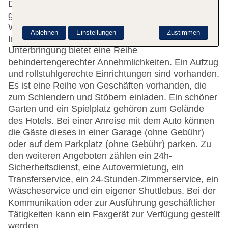
Das freundliche Personal an der Rezeption ist
gerne bei allen Fragen behilflich. Ein Safe und eine
Wechselstube gehören zur Einrichtung des Hotels.
Ablehnen
Einstellungen
Zustimmen
Im Haus steht WLAN zur Verfügung. Die
Unterbringung bietet eine Reihe
behindertengerechter Annehmlichkeiten. Ein Aufzug
und rollstuhlgerechte Einrichtungen sind vorhanden.
Es ist eine Reihe von Geschäften vorhanden, die
zum Schlendern und Stöbern einladen. Ein schöner
Garten und ein Spielplatz gehören zum Gelände
des Hotels. Bei einer Anreise mit dem Auto können
die Gäste dieses in einer Garage (ohne Gebühr)
oder auf dem Parkplatz (ohne Gebühr) parken. Zu
den weiteren Angeboten zählen ein 24h-
Sicherheitsdienst, eine Autovermietung, ein
Transferservice, ein 24-Stunden-Zimmerservice, ein
Wäscheservice und ein eigener Shuttlebus. Bei der
Kommunikation oder zur Ausführung geschäftlicher
Tätigkeiten kann ein Faxgerät zur Verfügung gestellt
werden.