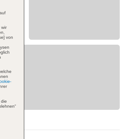
auf
 wir
en,
se] von
lysen
glich
n
welche
hnen
okie-
hrer
 die
blehnen“