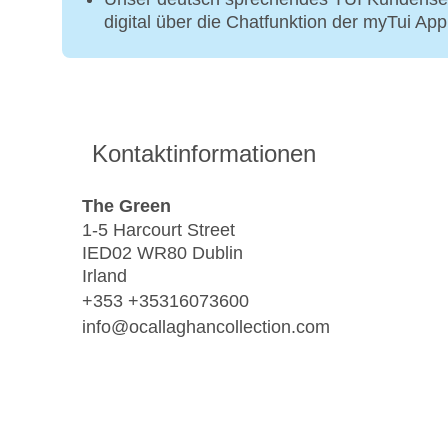
digital über die Chatfunktion der myTui Ap
Kontaktinformationen
The Green
1-5 Harcourt Street
IED02 WR80 Dublin
Irland
+353 +35316073600
info@ocallaghancollection.com