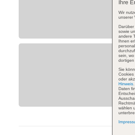
Ihre E
Wir nutz
unserer 
Darüber 
sowie un
andere 
Ihnen er
personal
durchzuf
sein, w
dortigen
Sie könn
Cookies 
oder akz
Hinweis
Daten fi
Entschei
Ausschal
Rechtmäß
wählen u
unterbre
Impres