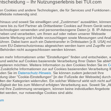
ntscheidung – Ihr Nutzungserlebnis bei TUI.com
en Cookies und andere Technologien, die für Services und Funktionen 
Website notwendig sind.
hinaus und soweit Sie einwilligen und „Zustimmen“ auswählen, können
sere bis zu fünf Partner als Drittanbieter Cookies auf Ihrem Gerät setz
Technologien verwenden und personenbezogene Daten [z. B. IP-Adres
heben und verarbeiten, um Ihnen auf oder neben unserer Webseite
isierte Werbung und Inhalte vorzuschlagen sowie Messungen und Ana
ühren. Dabei kann auch ein Datentransfer in Drittstaaten [z.B. USA] mö
o vom EU-Datenschutzniveau abgewichen werden kann und Zugriffe vo
 Behörden nicht ausgeschlossen werden können.
en mehr Informationen unter "Einstellungen" finden und entscheiden, 
und welche auf Cookies basierende Verarbeitung Ihrer Daten Sie able
eptieren möchten. Weitere Information zu den Cookies finden Sie im
Co
. Zusätzliche Informationen zur auf Cookies basierenden Verarbeitung I
nden Sie im
Datenschutz-Hinweis
. Sie können zudem jederzeit Ihre
dung über "Cookie-Einstellungen" [in der Fußzeile der Webseite] durch
ten der Kategorien widerrufen. Ein solcher Widerruf wirkt sich nicht auf
igkeit der bis zum Widerruf erfolgten Verarbeitung aus. Soweit Sie „A
nd Ihre Zustimmung verweigern, können keine individuellen Angebote
itet werden, nur notwendige Cookies sind aktiv.
sum