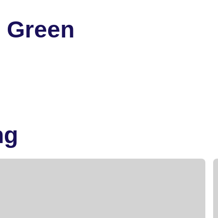
 Green
ng