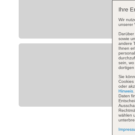
Ihre E
Wir nutz
unserer 
Darüber 
sowie un
andere 
Ihnen er
personal
durchzuf
sein, w
dortigen
Sie könn
Cookies 
oder akz
Hinweis
Daten fi
Entschei
Ausschal
Rechtmäß
wählen u
unterbre
Impres