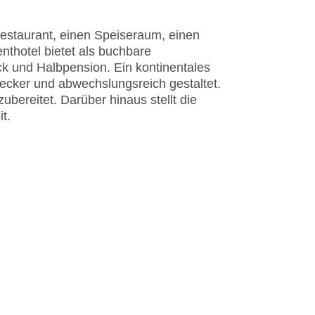
estaurant, einen Speiseraum, einen
nthotel bietet als buchbare
ck und Halbpension. Ein kontinentales
egen am Pool
ecker und abwechslungsreich gestaltet.
EC Maestro, Mastercard, Visa
ereitet. Darüber hinaus stellt die
t.