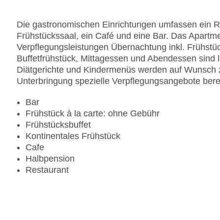
Zimmerservice: gegen Gebühr
Sonnenterrasse
Die gastronomischen Einrichtungen umfassen ein R
Gesamtanzahl der Stockwerke: 5
Frühstückssaal, ein Café und eine Bar. Das Apartme
Gesamtanzahl der Zimmer: 101
Verpflegungsleistungen Übernachtung inkl. Frühstü
Pools:Outdoor Pool, Sonnenschirme am Pool, Li
Buffetfrühstück, Mittagessen und Abendessen sind l
Zahlungsarten: American Express, Diners Club, 
Diätgerichte und Kindermenüs werden auf Wunsch zub
Landeskategorie: 4 Sterne
Unterbringung spezielle Verpflegungsangebote berei
Bar
Frühstück à la carte: ohne Gebühr
Frühstücksbuffet
Kontinentales Frühstück
Cafe
Halbpension
Restaurant