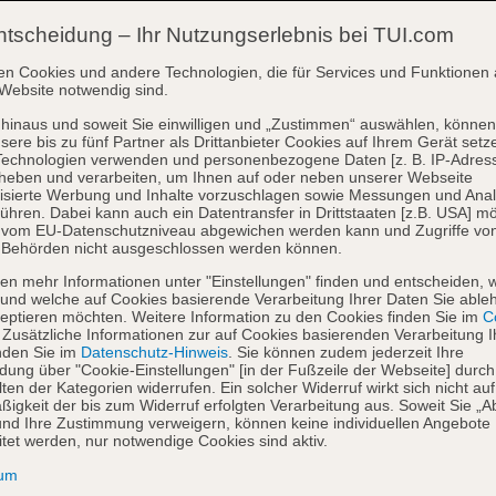
ntscheidung – Ihr Nutzungserlebnis bei TUI.com
en Cookies und andere Technologien, die für Services und Funktionen 
Website notwendig sind.
hinaus und soweit Sie einwilligen und „Zustimmen“ auswählen, können
sere bis zu fünf Partner als Drittanbieter Cookies auf Ihrem Gerät setz
Technologien verwenden und personenbezogene Daten [z. B. IP-Adres
heben und verarbeiten, um Ihnen auf oder neben unserer Webseite
isierte Werbung und Inhalte vorzuschlagen sowie Messungen und Ana
ühren. Dabei kann auch ein Datentransfer in Drittstaaten [z.B. USA] mö
o vom EU-Datenschutzniveau abgewichen werden kann und Zugriffe vo
 Behörden nicht ausgeschlossen werden können.
en mehr Informationen unter "Einstellungen" finden und entscheiden, 
und welche auf Cookies basierende Verarbeitung Ihrer Daten Sie able
eptieren möchten. Weitere Information zu den Cookies finden Sie im
Co
. Zusätzliche Informationen zur auf Cookies basierenden Verarbeitung I
nden Sie im
Datenschutz-Hinweis
. Sie können zudem jederzeit Ihre
dung über "Cookie-Einstellungen" [in der Fußzeile der Webseite] durch
ten der Kategorien widerrufen. Ein solcher Widerruf wirkt sich nicht auf
igkeit der bis zum Widerruf erfolgten Verarbeitung aus. Soweit Sie „A
nd Ihre Zustimmung verweigern, können keine individuellen Angebote
itet werden, nur notwendige Cookies sind aktiv.
sum