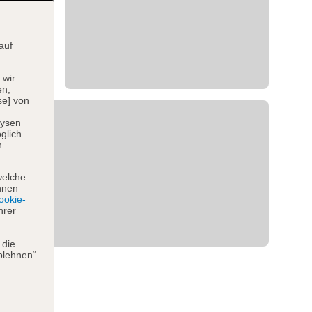
auf
 wir
en,
se] von
lysen
glich
n
welche
hnen
okie-
hrer
 die
blehnen“