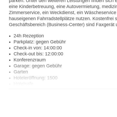
parken. Unter den weiteren Leistungen finden sich e
eine Kinderbetreuung, eine Autovermietung, medizin
Zimmerservice, ein Weckdienst, ein Wäscheservice
hauseigenen Fahrradstellplätze nutzen. Kostenfrei 
Geschäftsbereich (Business-Center) sind Faxgerät 
24h Rezeption
Parkplatz: gegen Gebühr
Check-in von: 14:00:00
Check-out bis: 12:00:00
Konferenzraum
Garage: gegen Gebühr
Garten
Hoteleröffnung: 1500
Hotelsafe
WLAN/WiFi im Hotel
Letzte umfassende Renovierung: 1999
Lift
Anzahl der Aufzüge: 1
Haustiere