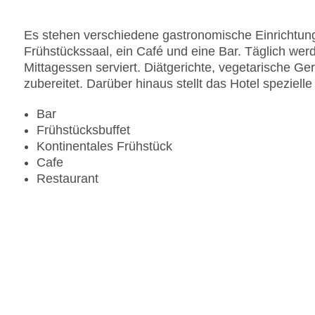
Gesamtanzahl der Stockwerke: 5
Gesamtanzahl der Zimmer: 91
Es stehen verschiedene gastronomische Einrichtung
Zahlungsarten: American Express, Diners Club, M
Frühstückssaal, ein Café und eine Bar. Täglich werd
Landeskategorie: 4 Sterne
Mittagessen serviert. Diätgerichte, vegetarische 
zubereitet. Darüber hinaus stellt das Hotel speziell
Bar
Frühstücksbuffet
Kontinentales Frühstück
Cafe
Restaurant