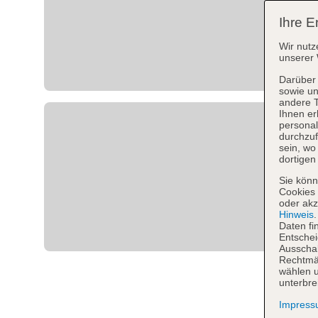
Ihre E
Wir nutz
unserer 
Darüber 
sowie un
andere 
Ihnen er
personal
durchzuf
sein, w
dortigen
Sie könn
Cookies 
oder akz
Hinweis
Daten fi
Entschei
Ausschal
Rechtmäß
wählen u
unterbre
Impres