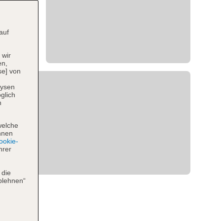
auf
 wir
en,
se] von
lysen
glich
n
welche
hnen
okie-
hrer
 die
blehnen“