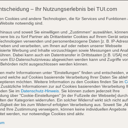
ntscheidung – Ihr Nutzungserlebnis bei TUI.com
en Cookies und andere Technologien, die für Services und Funktionen 
Website notwendig sind.
hinaus und soweit Sie einwilligen und „Zustimmen“ auswählen, können
sere bis zu fünf Partner als Drittanbieter Cookies auf Ihrem Gerät setz
Technologien verwenden und personenbezogene Daten [z. B. IP-Adres
heben und verarbeiten, um Ihnen auf oder neben unserer Webseite
isierte Werbung und Inhalte vorzuschlagen sowie Messungen und Ana
ühren. Dabei kann auch ein Datentransfer in Drittstaaten [z.B. USA] mö
o vom EU-Datenschutzniveau abgewichen werden kann und Zugriffe vo
 Behörden nicht ausgeschlossen werden können.
en mehr Informationen unter "Einstellungen" finden und entscheiden, 
und welche auf Cookies basierende Verarbeitung Ihrer Daten Sie able
eptieren möchten. Weitere Information zu den Cookies finden Sie im
Co
. Zusätzliche Informationen zur auf Cookies basierenden Verarbeitung I
nden Sie im
Datenschutz-Hinweis
. Sie können zudem jederzeit Ihre
dung über "Cookie-Einstellungen" [in der Fußzeile der Webseite] durch
ten der Kategorien widerrufen. Ein solcher Widerruf wirkt sich nicht auf
igkeit der bis zum Widerruf erfolgten Verarbeitung aus. Soweit Sie „A
nd Ihre Zustimmung verweigern, können keine individuellen Angebote
itet werden, nur notwendige Cookies sind aktiv.
sum