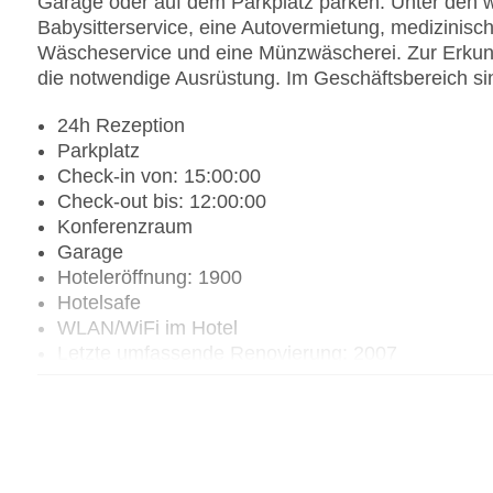
Garage oder auf dem Parkplatz parken. Unter den we
Babysitterservice, eine Autovermietung, medizinisch
Wäscheservice und eine Münzwäscherei. Zur Erkun
die notwendige Ausrüstung. Im Geschäftsbereich si
24h Rezeption
Parkplatz
Check-in von: 15:00:00
Check-out bis: 12:00:00
Konferenzraum
Garage
Hoteleröffnung: 1900
Hotelsafe
WLAN/WiFi im Hotel
Letzte umfassende Renovierung: 2007
Lift
Minimarkt
Anzahl der Aufzüge: 2
Haustiere
Haustiere auf Anfrage: gegen Gebühr