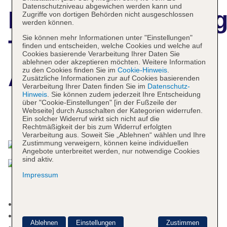
Datenschutzniveau abgewichen werden kann und
Hotelbeschreibun
Zugriffe von dortigen Behörden nicht ausgeschlossen
werden können.
Sie können mehr Informationen unter "Einstellungen"
The Manor
finden und entscheiden, welche Cookies und welche auf
Cookies basierende Verarbeitung Ihrer Daten Sie
ablehnen oder akzeptieren möchten. Weitere Information
Amsterdam
zu den Cookies finden Sie im
Cookie-Hinweis
.
Zusätzliche Informationen zur auf Cookies basierenden
Verarbeitung Ihrer Daten finden Sie im
Datenschutz-
Hinweis
. Sie können zudem jederzeit Ihre Entscheidung
über "Cookie-Einstellungen" [in der Fußzeile der
Webseite] durch Ausschalten der Kategorien widerrufen.
Das bietet Ihre Unterkunft
Ein solcher Widerruf wirkt sich nicht auf die
Rechtmäßigkeit der bis zum Widerruf erfolgten
Verarbeitung aus. Soweit Sie „Ablehnen“ wählen und Ihre
Zustimmung verweigern, können keine individuellen
Angebote unterbreitet werden, nur notwendige Cookies
sind aktiv.
Impressum
Nichtraucherhotel
Check-in Zeit ab 15:00 Uhr
Ablehnen
Einstellungen
Zustimmen