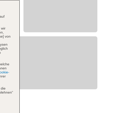
auf
 wir
en,
se] von
lysen
glich
n
welche
hnen
okie-
hrer
 die
blehnen“