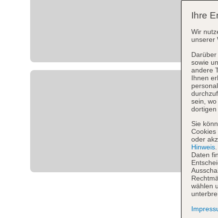
Ihre E
Wir nutz
unserer 
Darüber 
sowie un
andere 
Ihnen er
personal
durchzuf
sein, w
dortigen
Sie könn
Cookies 
oder akz
Hinweis
Daten fi
Entschei
Ausschal
Rechtmäß
wählen u
unterbre
Impres