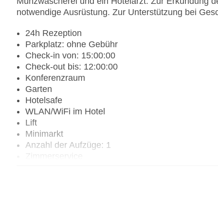
Münzwäscherei und ein Hotelarzt. Zur Erkundung de
notwendige Ausrüstung. Zur Unterstützung bei Geschä
24h Rezeption
Parkplatz: ohne Gebühr
Check-in von: 15:00:00
Check-out bis: 12:00:00
Konferenzraum
Garten
Hotelsafe
WLAN/WiFi im Hotel
Lift
Minimarkt
Anzahl der Aufzüge: 1
Zimmerservice
Sonnenterrasse
Gesamtanzahl der Zimmer: 131
Pools:Kinderbecken, Outdoor Pool, Sonnenschir
Zahlungsarten: EC Maestro, Mastercard, Visa
Landeskategorie: 5 Sterne