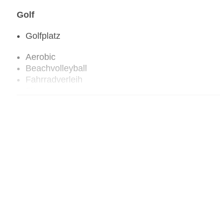
Golf
Golfplatz
Aerobic
Beachvolleyball
Fahrradverleih
Fitnessraum
Tennisplatz
Tennis Unterricht