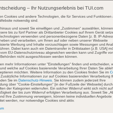
ntscheidung – Ihr Nutzungserlebnis bei TUI.com
en Cookies und andere Technologien, die für Services und Funktionen 
Website notwendig sind.
hinaus und soweit Sie einwilligen und „Zustimmen“ auswählen, können
sere bis zu fünf Partner als Drittanbieter Cookies auf Ihrem Gerät setz
Technologien verwenden und personenbezogene Daten [z. B. IP-Adres
heben und verarbeiten, um Ihnen auf oder neben unserer Webseite
isierte Werbung und Inhalte vorzuschlagen sowie Messungen und Ana
ühren. Dabei kann auch ein Datentransfer in Drittstaaten [z.B. USA] mö
o vom EU-Datenschutzniveau abgewichen werden kann und Zugriffe vo
 Behörden nicht ausgeschlossen werden können.
en mehr Informationen unter "Einstellungen" finden und entscheiden, 
und welche auf Cookies basierende Verarbeitung Ihrer Daten Sie able
eptieren möchten. Weitere Information zu den Cookies finden Sie im
Co
. Zusätzliche Informationen zur auf Cookies basierenden Verarbeitung I
nden Sie im
Datenschutz-Hinweis
. Sie können zudem jederzeit Ihre
dung über "Cookie-Einstellungen" [in der Fußzeile der Webseite] durch
ten der Kategorien widerrufen. Ein solcher Widerruf wirkt sich nicht auf
igkeit der bis zum Widerruf erfolgten Verarbeitung aus. Soweit Sie „A
nd Ihre Zustimmung verweigern, können keine individuellen Angebote
itet werden, nur notwendige Cookies sind aktiv.
sum