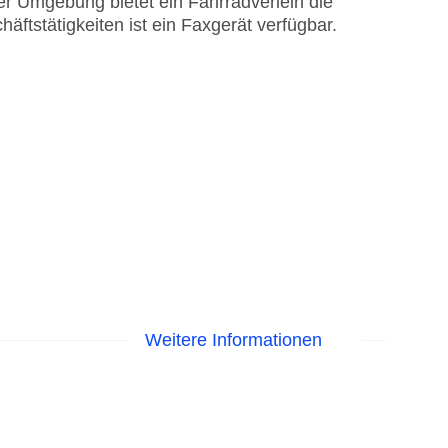
r Umgebung bietet ein Fahrradverleih die
ftstätigkeiten ist ein Faxgerät verfügbar.
Weitere Informationen
me am Pool, Liegen am Pool, Handtücher