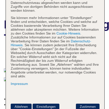
Datenschutzniveau abgewichen werden kann und
Zugriffe von dortigen Behörden nicht ausgeschlossen
werden können.
Sie können mehr Informationen unter "Einstellungen"
Hotelbeschreibun
finden und entscheiden, welche Cookies und welche auf
Cookies basierende Verarbeitung Ihrer Daten Sie
ablehnen oder akzeptieren möchten. Weitere Information
zu den Cookies finden Sie im
Cookie-Hinweis
.
The Mont
Zusätzliche Informationen zur auf Cookies basierenden
Verarbeitung Ihrer Daten finden Sie im
Datenschutz-
Hinweis
. Sie können zudem jederzeit Ihre Entscheidung
über "Cookie-Einstellungen" [in der Fußzeile der
Webseite] durch Ausschalten der Kategorien widerrufen.
Ein solcher Widerruf wirkt sich nicht auf die
Das bietet Ihre Unterkunft
Rechtmäßigkeit der bis zum Widerruf erfolgten
Verarbeitung aus. Soweit Sie „Ablehnen“ wählen und Ihre
Zustimmung verweigern, können keine individuellen
Angebote unterbreitet werden, nur notwendige Cookies
sind aktiv.
Impressum
Nichtraucherhotel
Check-in Zeit ab 16:00 Uhr
Ablehnen
Einstellungen
Zustimmen