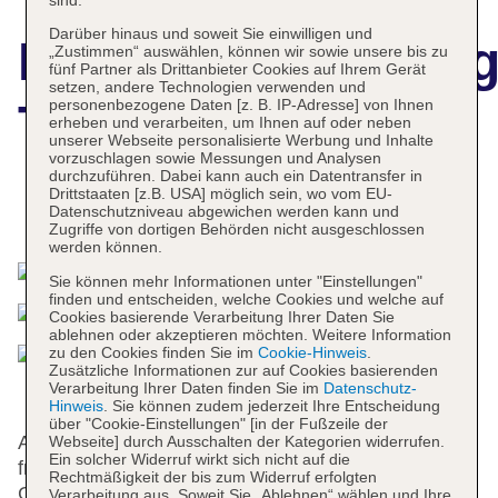
sind.
Darüber hinaus und soweit Sie einwilligen und
Hotelbeschreibun
„Zustimmen“ auswählen, können wir sowie unsere bis zu
fünf Partner als Drittanbieter Cookies auf Ihrem Gerät
setzen, andere Technologien verwenden und
The Palace Hotel
personenbezogene Daten [z. B. IP-Adresse] von Ihnen
erheben und verarbeiten, um Ihnen auf oder neben
unserer Webseite personalisierte Werbung und Inhalte
vorzuschlagen sowie Messungen und Analysen
durchzuführen. Dabei kann auch ein Datentransfer in
Drittstaaten [z.B. USA] möglich sein, wo vom EU-
Datenschutzniveau abgewichen werden kann und
Das bietet Ihre Unterkunft
Zugriffe von dortigen Behörden nicht ausgeschlossen
werden können.
Sie können mehr Informationen unter "Einstellungen"
finden und entscheiden, welche Cookies und welche auf
Cookies basierende Verarbeitung Ihrer Daten Sie
ablehnen oder akzeptieren möchten. Weitere Information
zu den Cookies finden Sie im
Cookie-Hinweis
.
Zusätzliche Informationen zur auf Cookies basierenden
Verarbeitung Ihrer Daten finden Sie im
Datenschutz-
Hinweis
. Sie können zudem jederzeit Ihre Entscheidung
über "Cookie-Einstellungen" [in der Fußzeile der
An der Rezeption im Empfangsbereich steht das
Webseite] durch Ausschalten der Kategorien widerrufen.
Ein solcher Widerruf wirkt sich nicht auf die
freundliche Personal mit Rat und Tat zur Seite. Eine
Rechtmäßigkeit der bis zum Widerruf erfolgten
Gepäckaufbewahrung, ein Safe und ein
Verarbeitung aus. Soweit Sie „Ablehnen“ wählen und Ihre