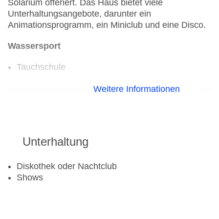
Solarium offeriert. Das Haus bietet viele
Unterhaltungsangebote, darunter ein
Animationsprogramm, ein Miniclub und eine Disco.
Wassersport
Tauchschule
Golf
Weitere Informationen
Golfplatz
Fitnessraum
Unterhaltung
Tennisplatz
Diskothek oder Nachtclub
Shows