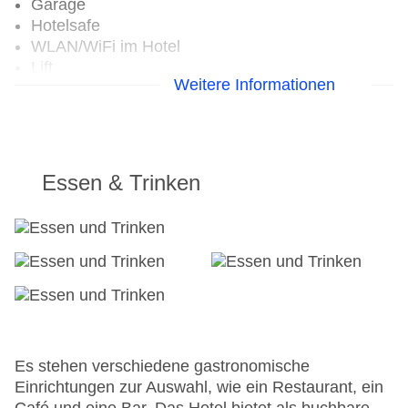
Garage
Hotelsafe
WLAN/WiFi im Hotel
Lift
Weitere Informationen
Anzahl der Aufzüge: 1
Zimmerservice
Sonnenterrasse
Pools:Beheizter Außenpool, Indoor Pool, Outdoor
Pool, Sonnenschirme am Pool, Liegen am Pool
Essen & Trinken
Zahlungsarten: Mastercard, Visa
Landeskategorie: 5 Sterne
Es stehen verschiedene gastronomische
Einrichtungen zur Auswahl, wie ein Restaurant, ein