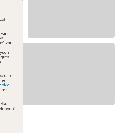
auf
 wir
en,
se] von
lysen
glich
n
welche
hnen
okie-
hrer
 die
blehnen“