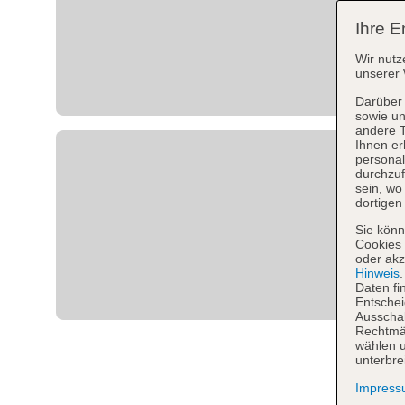
Ihre E
Wir nutz
unserer 
Darüber 
sowie un
andere 
Ihnen er
personal
durchzuf
sein, w
dortigen
Sie könn
Cookies 
oder akz
Hinweis
Daten fi
Entschei
Ausschal
Rechtmäß
wählen u
unterbre
Impres