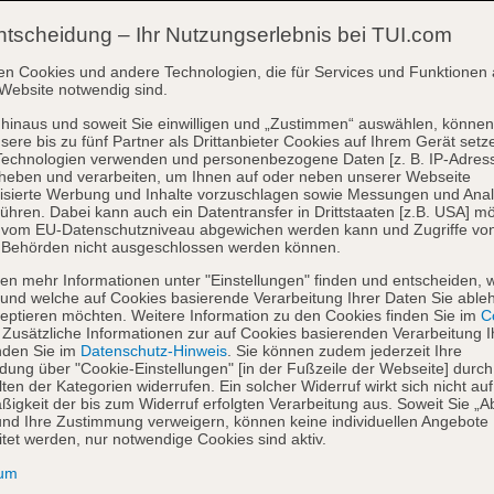
ntscheidung – Ihr Nutzungserlebnis bei TUI.com
en Cookies und andere Technologien, die für Services und Funktionen 
Website notwendig sind.
hinaus und soweit Sie einwilligen und „Zustimmen“ auswählen, können
sere bis zu fünf Partner als Drittanbieter Cookies auf Ihrem Gerät setz
Technologien verwenden und personenbezogene Daten [z. B. IP-Adres
heben und verarbeiten, um Ihnen auf oder neben unserer Webseite
isierte Werbung und Inhalte vorzuschlagen sowie Messungen und Ana
ühren. Dabei kann auch ein Datentransfer in Drittstaaten [z.B. USA] mö
o vom EU-Datenschutzniveau abgewichen werden kann und Zugriffe vo
 Behörden nicht ausgeschlossen werden können.
en mehr Informationen unter "Einstellungen" finden und entscheiden, 
und welche auf Cookies basierende Verarbeitung Ihrer Daten Sie able
eptieren möchten. Weitere Information zu den Cookies finden Sie im
Co
. Zusätzliche Informationen zur auf Cookies basierenden Verarbeitung I
nden Sie im
Datenschutz-Hinweis
. Sie können zudem jederzeit Ihre
dung über "Cookie-Einstellungen" [in der Fußzeile der Webseite] durch
ten der Kategorien widerrufen. Ein solcher Widerruf wirkt sich nicht auf
igkeit der bis zum Widerruf erfolgten Verarbeitung aus. Soweit Sie „A
nd Ihre Zustimmung verweigern, können keine individuellen Angebote
itet werden, nur notwendige Cookies sind aktiv.
sum