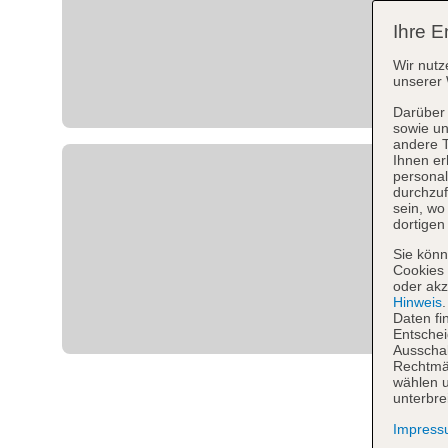
Ihre E
Wir nutz
unserer 
Darüber 
sowie un
andere 
Ihnen er
personal
durchzuf
sein, w
dortigen
Sie könn
Cookies 
oder akz
Hinweis
Daten fi
Entschei
Ausschal
Rechtmäß
wählen u
unterbre
Impres