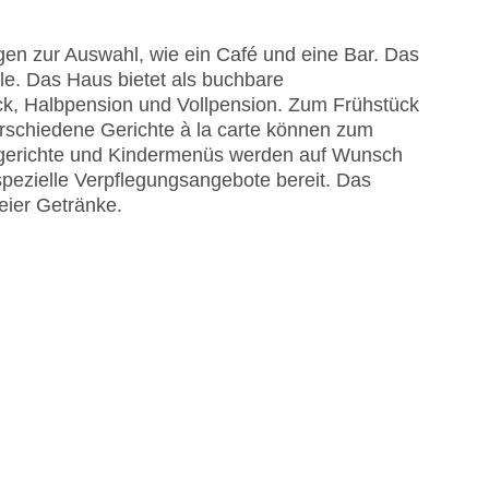
en zur Auswahl, wie ein Café und eine Bar. Das
le. Das Haus bietet als buchbare
ck, Halbpension und Vollpension. Zum Frühstück
erschiedene Gerichte à la carte können zum
l: ohne Gebühr
gerichte und Kindermenüs werden auf Wunsch
EC Maestro, Mastercard, Visa
 spezielle Verpflegungsangebote bereit. Das
reier Getränke.