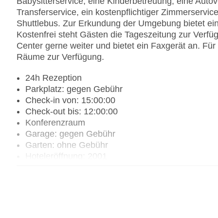
Babysitterservice, eine Kinderbetreuung, eine Auto
Transferservice, ein kostenpflichtiger Zimmerservic
Shuttlebus. Zur Erkundung der Umgebung bietet ein
Kostenfrei steht Gästen die Tageszeitung zur Verfüg
Center gerne weiter und bietet ein Faxgerät an. Fü
Räume zur Verfügung.
24h Rezeption
Parkplatz: gegen Gebühr
Check-in von: 15:00:00
Check-out bis: 12:00:00
Konferenzraum
Garage: gegen Gebühr
Garten: ohne Gebühr
Hoteleröffnung: 2001
Hotelsafe
WLAN/WiFi im Hotel: gegen Gebühr
Lift
Minimarkt
Anzahl der Konferenzräume: 1