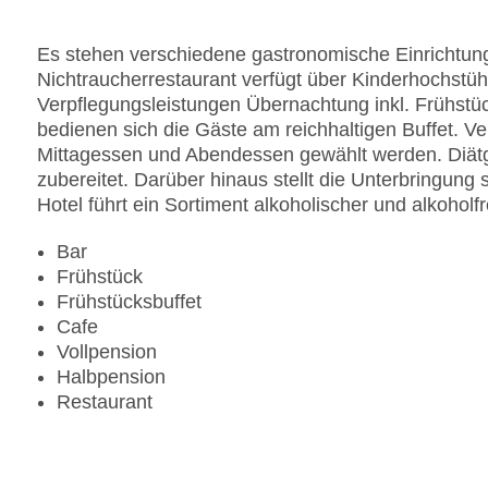
Anzahl der Aufzüge: 4
Zimmerservice: gegen Gebühr
Es stehen verschiedene gastronomische Einrichtung
Sonnenterrasse: gegen Gebühr
Nichtraucherrestaurant verfügt über Kinderhochstüh
Gesamtanzahl der Stockwerke: 14
Verpflegungsleistungen Übernachtung inkl. Frühstü
Gesamtanzahl der Zimmer: 244
bedienen sich die Gäste am reichhaltigen Buffet. V
Pools:Indoor Pool: gegen Gebühr, Liegen am Poo
Mittagessen und Abendessen gewählt werden. Diät
Zahlungsarten: American Express, Diners Club, 
zubereitet. Darüber hinaus stellt die Unterbringung
Landeskategorie: 5 Sterne
Hotel führt ein Sortiment alkoholischer und alkoholf
Bar
Frühstück
Frühstücksbuffet
Cafe
Vollpension
Halbpension
Restaurant