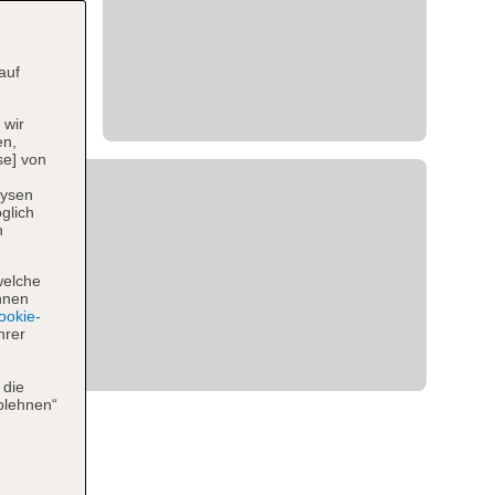
auf
 wir
en,
se] von
lysen
glich
n
welche
hnen
okie-
hrer
 die
blehnen“