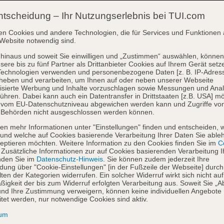
ntscheidung – Ihr Nutzungserlebnis bei TUI.com
en Cookies und andere Technologien, die für Services und Funktionen 
Website notwendig sind.
hinaus und soweit Sie einwilligen und „Zustimmen“ auswählen, können
sere bis zu fünf Partner als Drittanbieter Cookies auf Ihrem Gerät setz
Technologien verwenden und personenbezogene Daten [z. B. IP-Adres
heben und verarbeiten, um Ihnen auf oder neben unserer Webseite
isierte Werbung und Inhalte vorzuschlagen sowie Messungen und Ana
ühren. Dabei kann auch ein Datentransfer in Drittstaaten [z.B. USA] mö
o vom EU-Datenschutzniveau abgewichen werden kann und Zugriffe vo
 Behörden nicht ausgeschlossen werden können.
en mehr Informationen unter "Einstellungen" finden und entscheiden, 
und welche auf Cookies basierende Verarbeitung Ihrer Daten Sie able
eptieren möchten. Weitere Information zu den Cookies finden Sie im
Co
. Zusätzliche Informationen zur auf Cookies basierenden Verarbeitung I
nden Sie im
Datenschutz-Hinweis
. Sie können zudem jederzeit Ihre
dung über "Cookie-Einstellungen" [in der Fußzeile der Webseite] durch
ten der Kategorien widerrufen. Ein solcher Widerruf wirkt sich nicht auf
igkeit der bis zum Widerruf erfolgten Verarbeitung aus. Soweit Sie „A
nd Ihre Zustimmung verweigern, können keine individuellen Angebote
itet werden, nur notwendige Cookies sind aktiv.
sum