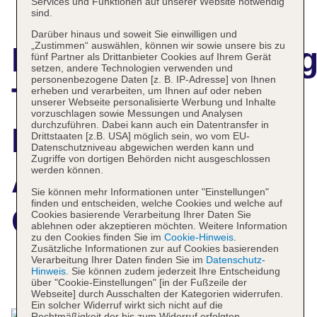
Services und Funktionen auf unserer Website notwendig
sind.
Darüber hinaus und soweit Sie einwilligen und
„Zustimmen“ auswählen, können wir sowie unsere bis zu
Hotelbeschreibun
fünf Partner als Drittanbieter Cookies auf Ihrem Gerät
setzen, andere Technologien verwenden und
personenbezogene Daten [z. B. IP-Adresse] von Ihnen
The Soaltee
erheben und verarbeiten, um Ihnen auf oder neben
unserer Webseite personalisierte Werbung und Inhalte
vorzuschlagen sowie Messungen und Analysen
durchzuführen. Dabei kann auch ein Datentransfer in
Kathmandu,
Drittstaaten [z.B. USA] möglich sein, wo vom EU-
Datenschutzniveau abgewichen werden kann und
Zugriffe von dortigen Behörden nicht ausgeschlossen
Autograph
werden können.
Sie können mehr Informationen unter "Einstellungen"
finden und entscheiden, welche Cookies und welche auf
Collection
Cookies basierende Verarbeitung Ihrer Daten Sie
ablehnen oder akzeptieren möchten. Weitere Information
zu den Cookies finden Sie im
Cookie-Hinweis
.
Zusätzliche Informationen zur auf Cookies basierenden
Verarbeitung Ihrer Daten finden Sie im
Datenschutz-
Hinweis
. Sie können zudem jederzeit Ihre Entscheidung
Das bietet Ihre Unterkunft
über "Cookie-Einstellungen" [in der Fußzeile der
Webseite] durch Ausschalten der Kategorien widerrufen.
Ein solcher Widerruf wirkt sich nicht auf die
Rechtmäßigkeit der bis zum Widerruf erfolgten