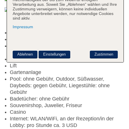
Verarbeitung aus. Soweit Sie „Ablehnen“ wählen und Ihre
Zustimmung verweigern, können keine individuellen
Angebote unterbreitet werden, nur notwendige Cookies
sind aktiv.
Impressum
Check-in Zeit ab 14:00 Uhr
Check-out Zeit bis 11:00 Uhr
Late Check-out: 13:00 Uhr - 18:00 Uhr, ohne
Gebühr, pro Tag ca. 60 USD
Ablehnen
Einstellungen
Zustimmen
Rezeption, Geldwechsel möglich, Hotelsafe
Lift
Gartenanlage
Pool: ohne Gebühr, Outdoor, Süßwasser,
Daybeds: gegen Gebühr, Liegestühle: ohne
Gebühr
Badetücher: ohne Gebühr
Souvenirshop, Juwelier, Friseur
Casino
Internet: WLAN/WiFi, an der Rezeption/in der
Lobby: pro Stunde ca. 3 USD