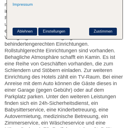
mit einem Aufzug erreichbar sind. An der Rezeption
Impressum
im Empfangsbereich steht englischsprachiges
Personal mit Rat und Tat zur Seite. Die Einrichtung
umfasst eine Gepäckaufbewahrung, einen Safe und
eine Wechselstube. Im Haus steht WLAN zur
Ablehnen
Einstellungen
Zustimmen
Verfügung. Die Unterbringung bietet eine Reihe von
behindertengerechten Einrichtungen.
Rollstuhlgerechte Einrichtungen sind vorhanden.
Behagliche Atmosphäre schafft ein Kamin. Es ist
eine Reihe von Geschäften vorhanden, die zum
Schlendern und Stöbern einladen. Zur weiteren
Einrichtung des Hotels zählt ein TV-Raum. Bei einer
Anreise mit dem Auto können die Gäste dieses in
einer Garage (gegen Gebühr) oder auf dem
Parkplatz parken. Unter den weiteren Leistungen
finden sich ein 24h-Sicherheitsdienst, ein
Babysitterservice, eine Kinderbetreuung, eine
Autovermietung, medizinische Betreuung, ein
Zimmerservice, ein Wäscheservice und eine