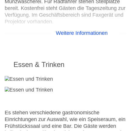
Münzwäscherei. Für Radfahrer stehen Stellplätze
bereit. Kostenfrei steht Gästen die Tageszeitung zur
Verfügung. Im Geschäftsbereich sind Faxgerät und
Projektor vorhanden.
Weitere Informationen
24h Rezeption
Parkplatz
Check-in von: 15:00:00
Check-out bis: 11:00:00
Konferenzraum
Essen & Trinken
Garage: gegen Gebühr
Hoteleröffnung: 1874
Hotelsafe
WLAN/WiFi im Hotel
Letzte umfassende Renovierung: 2000
Lift
Anzahl der Konferenzräume: 1
Es stehen verschiedene gastronomische
Anzahl der Aufzüge: 1
Einrichtungen zur Auswahl, wie ein Speiseraum, ein
Haustiere
Frühstückssaal und eine Bar. Die Gäste werden
Zimmerservice