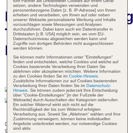
fünf Partner als Drittanbieter Cookies auf Ihrem Gerät
setzen, andere Technologien verwenden und
personenbezogene Daten [z. B. IP-Adresse] von Ihnen
Hotelbeschreibun
erheben und verarbeiten, um Ihnen auf oder neben
unserer Webseite personalisierte Werbung und Inhalte
vorzuschlagen sowie Messungen und Analysen
The Stirling
durchzuführen. Dabei kann auch ein Datentransfer in
Drittstaaten [z.B. USA] möglich sein, wo vom EU-
Datenschutzniveau abgewichen werden kann und
Zugriffe von dortigen Behörden nicht ausgeschlossen
Highland Hotel
werden können.
Sie können mehr Informationen unter "Einstellungen"
finden und entscheiden, welche Cookies und welche auf
Cookies basierende Verarbeitung Ihrer Daten Sie
ablehnen oder akzeptieren möchten. Weitere Information
Das bietet Ihre Unterkunft
zu den Cookies finden Sie im
Cookie-Hinweis
.
Zusätzliche Informationen zur auf Cookies basierenden
Verarbeitung Ihrer Daten finden Sie im
Datenschutz-
Hinweis
. Sie können zudem jederzeit Ihre Entscheidung
über "Cookie-Einstellungen" [in der Fußzeile der
Webseite] durch Ausschalten der Kategorien widerrufen.
Ein solcher Widerruf wirkt sich nicht auf die
Rechtmäßigkeit der bis zum Widerruf erfolgten
Verarbeitung aus. Soweit Sie „Ablehnen“ wählen und Ihre
Zustimmung verweigern, können keine individuellen
Angebote unterbreitet werden, nur notwendige Cookies
Das Cityhotel wurde 1874 errichtet. Das Hotel bietet
sind aktiv.
96 Einzel- und 92 Doppelzimmer auf 3 Etagen, die