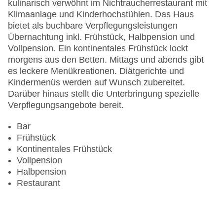
kulinarisch verwöhnt im Nichtraucherrestaurant mit
Sonnenterrasse
Klimaanlage und Kinderhochstühlen. Das Haus
Gesamtanzahl der Stockwerke: 3
bietet als buchbare Verpflegungsleistungen
Gesamtanzahl der Zimmer: 96
Übernachtung inkl. Frühstück, Halbpension und
Pools:Beheizter Außenpool, Indoor Pool, Outdoor
Vollpension. Ein kontinentales Frühstück lockt
Pool, Liegen am Pool
morgens aus den Betten. Mittags und abends gibt
Zahlungsarten: American Express, Diners Club,
es leckere Menükreationen. Diätgerichte und
EC Maestro, Mastercard, Visa
Kindermenüs werden auf Wunsch zubereitet.
Landeskategorie: 4 Sterne
Darüber hinaus stellt die Unterbringung spezielle
Verpflegungsangebote bereit.
Bar
Frühstück
Kontinentales Frühstück
Vollpension
Halbpension
Restaurant