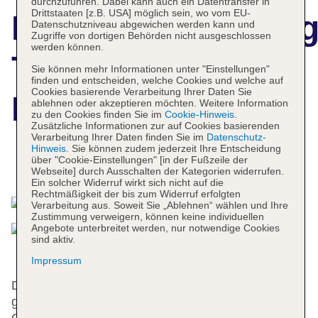
durchzuführen. Dabei kann auch ein Datentransfer in
Drittstaaten [z.B. USA] möglich sein, wo vom EU-
Hotelbeschreibun
Datenschutzniveau abgewichen werden kann und
Zugriffe von dortigen Behörden nicht ausgeschlossen
werden können.
The Thousand
Sie können mehr Informationen unter "Einstellungen"
finden und entscheiden, welche Cookies und welche auf
Cookies basierende Verarbeitung Ihrer Daten Sie
Kyoto
ablehnen oder akzeptieren möchten. Weitere Information
zu den Cookies finden Sie im
Cookie-Hinweis
.
Zusätzliche Informationen zur auf Cookies basierenden
Verarbeitung Ihrer Daten finden Sie im
Datenschutz-
Hinweis
. Sie können zudem jederzeit Ihre Entscheidung
über "Cookie-Einstellungen" [in der Fußzeile der
Das bietet Ihre Unterkunft
Webseite] durch Ausschalten der Kategorien widerrufen.
Ein solcher Widerruf wirkt sich nicht auf die
Rechtmäßigkeit der bis zum Widerruf erfolgten
Verarbeitung aus. Soweit Sie „Ablehnen“ wählen und Ihre
Zustimmung verweigern, können keine individuellen
Angebote unterbreitet werden, nur notwendige Cookies
sind aktiv.
Impressum
Das freundliche Personal an der Rezeption ist
gerne bei allen Fragen behilflich. Eine