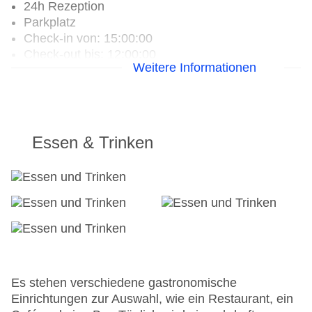
24h Rezeption
Parkplatz
Check-in von: 15:00:00
Check-out bis: 12:00:00
Weitere Informationen
Konferenzraum
Garage
Hoteleröffnung: 2019
Hotelsafe
WLAN/WiFi im Hotel
Essen & Trinken
Lift
Anzahl der Aufzüge: 1
Haustiere
Zimmerservice
Gesamtanzahl der Zimmer: 222
Zahlungsarten: American Express, Diners Club,
Mastercard, Visa
Landeskategorie: 5 Sterne
Es stehen verschiedene gastronomische
Einrichtungen zur Auswahl, wie ein Restaurant, ein