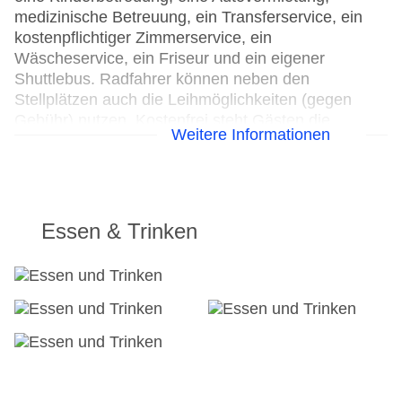
medizinische Betreuung, ein Transferservice, ein
kostenpflichtiger Zimmerservice, ein
Wäscheservice, ein Friseur und ein eigener
Shuttlebus. Radfahrer können neben den
Stellplätzen auch die Leihmöglichkeiten (gegen
Gebühr) nutzen. Kostenfrei steht Gästen die
Weitere Informationen
Tageszeitung zur Verfügung. Im Geschäftsbereich
(Business-Center) sind Faxgerät und Projektor
vorhanden.
24h Rezeption
Essen & Trinken
Parkplatz
Check-in von: 15:00:00
Check-out bis: 12:00:00
Konferenzraum
Garten: ohne Gebühr
Hotelsafe
WLAN/WiFi im Hotel
Letzte umfassende Renovierung: 2011