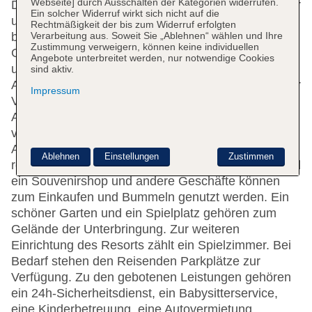
Webseite] durch Ausschalten der Kategorien widerrufen.
Das Resort mit 8 Aufzügen verfügt über 355 Zimmer
Ein solcher Widerruf wirkt sich nicht auf die
und 35 Suiten. Die Rezeption ist rund um die Uhr
Rechtmäßigkeit der bis zum Widerruf erfolgten
Verarbeitung aus. Soweit Sie „Ablehnen“ wählen und Ihre
besetzt. Serviceleistungen wie eine
Zustimmung verweigern, können keine individuellen
Gepäckaufbewahrung, ein Safe, eine Wechselstube
Angebote unterbreitet werden, nur notwendige Cookies
und ein Geldautomat tragen zu einem komfortablen
sind aktiv.
Aufenthalt bei. In der Unterbringung steht WLAN zur
Impressum
Verfügung. Hilfestellung bei der Buchung von
Ausflügen wird am Tourdesk geboten. Die Anlage
verfügt über eine Reihe von behindertengerechten
Annehmlichkeiten. Das Resort verfügt über
Ablehnen
Einstellungen
Zustimmen
rollstuhlgerechte Einrichtungen. Ein Supermarkt und
ein Souvenirshop und andere Geschäfte können
zum Einkaufen und Bummeln genutzt werden. Ein
schöner Garten und ein Spielplatz gehören zum
Gelände der Unterbringung. Zur weiteren
Einrichtung des Resorts zählt ein Spielzimmer. Bei
Bedarf stehen den Reisenden Parkplätze zur
Verfügung. Zu den gebotenen Leistungen gehören
ein 24h-Sicherheitsdienst, ein Babysitterservice,
eine Kinderbetreuung, eine Autovermietung,