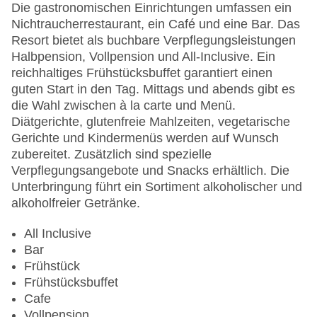
Lift
Die gastronomischen Einrichtungen umfassen ein
Minimarkt
Nichtraucherrestaurant, ein Café und eine Bar. Das
Anzahl der Konferenzräume: 1
Resort bietet als buchbare Verpflegungsleistungen
Anzahl der Aufzüge: 8
Halbpension, Vollpension und All-Inclusive. Ein
Zimmerservice: gegen Gebühr
reichhaltiges Frühstücksbuffet garantiert einen
Sonnenterrasse
guten Start in den Tag. Mittags und abends gibt es
Gesamtanzahl der Stockwerke: 4
die Wahl zwischen à la carte und Menü.
Gesamtanzahl der Zimmer: 355
Diätgerichte, glutenfreie Mahlzeiten, vegetarische
Pools:Kinderbecken, Outdoor Pool,
Gerichte und Kindermenüs werden auf Wunsch
Sonnenschirme am Pool, Liegen am Pool,
zubereitet. Zusätzlich sind spezielle
Wasserrutsche: gegen Gebühr
Verpflegungsangebote und Snacks erhältlich. Die
Zahlungsarten: American Express, Mastercard,
Unterbringung führt ein Sortiment alkoholischer und
Visa
alkoholfreier Getränke.
Landeskategorie: 5 Sterne
All Inclusive
Bar
Frühstück
Frühstücksbuffet
Cafe
Vollpension