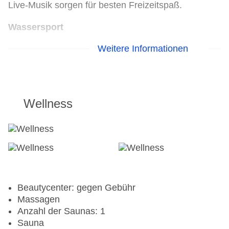
Live-Musik sorgen für besten Freizeitspaß.
Wassersport
Weitere Informationen
Kanu
Tauchschule
Jetski
Segeln
Surfen: gegen Gebühr
Wellness
Wasserski
Windsurfen
Golf
Golfplatz
Aerobic
Beautycenter: gegen Gebühr
Beachvolleyball
Massagen
Fahrradverleih: gegen Gebühr
Anzahl der Saunas: 1
Fitnessraum
Sauna