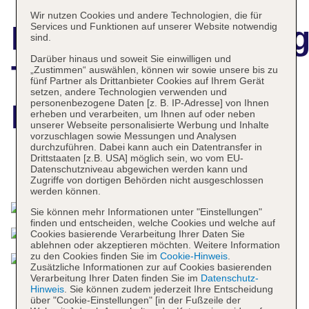
Wir nutzen Cookies und andere Technologien, die für
Hotelbeschreibun
Services und Funktionen auf unserer Website notwendig
sind.
Darüber hinaus und soweit Sie einwilligen und
The Westin
„Zustimmen“ auswählen, können wir sowie unsere bis zu
fünf Partner als Drittanbieter Cookies auf Ihrem Gerät
setzen, andere Technologien verwenden und
personenbezogene Daten [z. B. IP-Adresse] von Ihnen
Resort Nusa Dua
erheben und verarbeiten, um Ihnen auf oder neben
unserer Webseite personalisierte Werbung und Inhalte
vorzuschlagen sowie Messungen und Analysen
durchzuführen. Dabei kann auch ein Datentransfer in
Drittstaaten [z.B. USA] möglich sein, wo vom EU-
Datenschutzniveau abgewichen werden kann und
Das bietet Ihre Unterkunft
Zugriffe von dortigen Behörden nicht ausgeschlossen
werden können.
Sie können mehr Informationen unter "Einstellungen"
finden und entscheiden, welche Cookies und welche auf
Cookies basierende Verarbeitung Ihrer Daten Sie
ablehnen oder akzeptieren möchten. Weitere Information
zu den Cookies finden Sie im
Cookie-Hinweis
.
Zusätzliche Informationen zur auf Cookies basierenden
Verarbeitung Ihrer Daten finden Sie im
Datenschutz-
Hinweis
. Sie können zudem jederzeit Ihre Entscheidung
über "Cookie-Einstellungen" [in der Fußzeile der