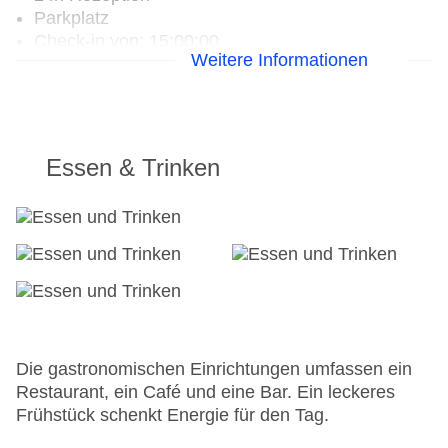
Parkplatz
Check-in von: 15:00:00
Weitere Informationen
Check-out bis: 11:00:00
Garage
Hotelsafe
WLAN/WiFi im Hotel
Letzte umfassende Renovierung: 2016
Essen & Trinken
Lift
Minimarkt
Anzahl der Aufzüge: 1
Haustiere
Zimmerservice
Gesamtanzahl der Stockwerke: 15
Gesamtanzahl der Zimmer: 80
Zahlungsarten: American Express, Mastercard,
Visa
Die gastronomischen Einrichtungen umfassen ein
Landeskategorie: 3 Sterne
Restaurant, ein Café und eine Bar. Ein leckeres
Frühstück schenkt Energie für den Tag.