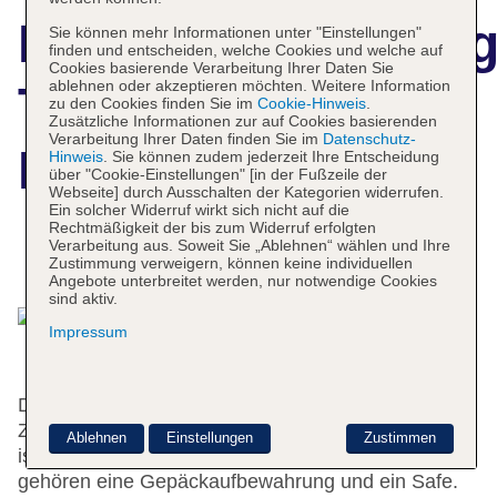
Hotelbeschreibun
Sie können mehr Informationen unter "Einstellungen"
finden und entscheiden, welche Cookies und welche auf
Cookies basierende Verarbeitung Ihrer Daten Sie
ablehnen oder akzeptieren möchten. Weitere Information
Three Seven
zu den Cookies finden Sie im
Cookie-Hinweis
.
Zusätzliche Informationen zur auf Cookies basierenden
Verarbeitung Ihrer Daten finden Sie im
Datenschutz-
Hotel
Hinweis
. Sie können zudem jederzeit Ihre Entscheidung
über "Cookie-Einstellungen" [in der Fußzeile der
Webseite] durch Ausschalten der Kategorien widerrufen.
Ein solcher Widerruf wirkt sich nicht auf die
Rechtmäßigkeit der bis zum Widerruf erfolgten
Verarbeitung aus. Soweit Sie „Ablehnen“ wählen und Ihre
Das bietet Ihre Unterkunft
Zustimmung verweigern, können keine individuellen
Angebote unterbreitet werden, nur notwendige Cookies
sind aktiv.
Impressum
Das Hotel mit einem Aufzug verfügt über 80
Zimmer. Das freundliche Personal an der Rezeption
Ablehnen
Einstellungen
Zustimmen
ist gerne bei allen Fragen behilflich. Zur Einrichtung
gehören eine Gepäckaufbewahrung und ein Safe.