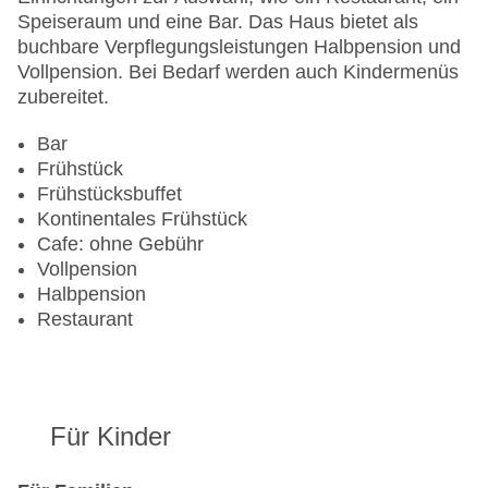
Anzahl der Konferenzräume: 9
Speiseraum und eine Bar. Das Haus bietet als
Haustiere
buchbare Verpflegungsleistungen Halbpension und
Zimmerservice
Vollpension. Bei Bedarf werden auch Kindermenüs
Sonnenterrasse
zubereitet.
Gesamtanzahl der Zimmer: 170
Pools:Indoor Pool, Liegen am Pool
Bar
Zahlungsarten: American Express, Mastercard,
Frühstück
Visa
Frühstücksbuffet
Landeskategorie: 4 Sterne
Kontinentales Frühstück
Cafe: ohne Gebühr
Vollpension
Halbpension
Restaurant
Für Kinder