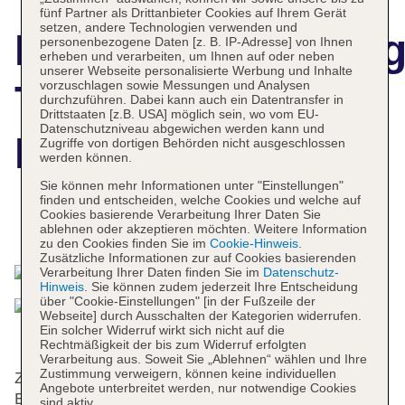
fünf Partner als Drittanbieter Cookies auf Ihrem Gerät
setzen, andere Technologien verwenden und
Hotelbeschreibun
personenbezogene Daten [z. B. IP-Adresse] von Ihnen
erheben und verarbeiten, um Ihnen auf oder neben
unserer Webseite personalisierte Werbung und Inhalte
Tirana
vorzuschlagen sowie Messungen und Analysen
durchzuführen. Dabei kann auch ein Datentransfer in
Drittstaaten [z.B. USA] möglich sein, wo vom EU-
Datenschutzniveau abgewichen werden kann und
International
Zugriffe von dortigen Behörden nicht ausgeschlossen
werden können.
Sie können mehr Informationen unter "Einstellungen"
finden und entscheiden, welche Cookies und welche auf
Cookies basierende Verarbeitung Ihrer Daten Sie
Das bietet Ihre Unterkunft
ablehnen oder akzeptieren möchten. Weitere Information
zu den Cookies finden Sie im
Cookie-Hinweis
.
Zusätzliche Informationen zur auf Cookies basierenden
Verarbeitung Ihrer Daten finden Sie im
Datenschutz-
Hinweis
. Sie können zudem jederzeit Ihre Entscheidung
über "Cookie-Einstellungen" [in der Fußzeile der
Webseite] durch Ausschalten der Kategorien widerrufen.
Ein solcher Widerruf wirkt sich nicht auf die
Rechtmäßigkeit der bis zum Widerruf erfolgten
Verarbeitung aus. Soweit Sie „Ablehnen“ wählen und Ihre
Zustimmung verweigern, können keine individuellen
Zur Auswahl stehen 170 Zimmer und 100
Angebote unterbreitet werden, nur notwendige Cookies
Einzelzimmer. An der Rezeption im
sind aktiv.