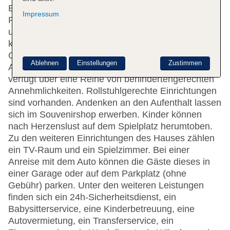
Empfangsbereich steht englischsprachiges
Impressum
Personal mit Rat und Tat zur Seite. Die Einrichtung
umfasst eine Gepäckaufbewahrung. Die Gäste
können mittels WLAN im Internet surfen (ohne
Gebühr). Hilfestellung bei der Buchung von
Ablehnen
Einstellungen
Zustimmen
Ausflügen wird am Tourdesk geboten. Das Hotel
verfügt über eine Reihe von behindertengerechten
Annehmlichkeiten. Rollstuhlgerechte Einrichtungen
sind vorhanden. Andenken an den Aufenthalt lassen
sich im Souvenirshop erwerben. Kinder können
nach Herzenslust auf dem Spielplatz herumtoben.
Zu den weiteren Einrichtungen des Hauses zählen
ein TV-Raum und ein Spielzimmer. Bei einer
Anreise mit dem Auto können die Gäste dieses in
einer Garage oder auf dem Parkplatz (ohne
Gebühr) parken. Unter den weiteren Leistungen
finden sich ein 24h-Sicherheitsdienst, ein
Babysitterservice, eine Kinderbetreuung, eine
Autovermietung, ein Transferservice, ein