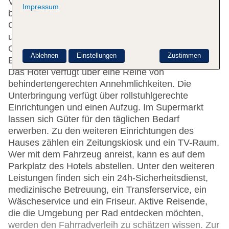
Verfügung. Die Rezeption ist rund um die Uhr
Impressum
besetzt. Zur Einrichtung gehören eine
Gepäckaufbewahrung, ein Safe, eine Wechselstube
und ein Getränkeautomat. Per WLAN erhalten die
Gäste Zugang zum Internet. Hilfestellung bei der
Ablehnen
Einstellungen
Zustimmen
Buchung von Ausflügen wird am Tourdesk geboten.
Das Hotel verfügt über eine Reihe von
behindertengerechten Annehmlichkeiten. Die
Unterbringung verfügt über rollstuhlgerechte
Einrichtungen und einen Aufzug. Im Supermarkt
lassen sich Güter für den täglichen Bedarf
erwerben. Zu den weiteren Einrichtungen des
Hauses zählen ein Zeitungskiosk und ein TV-Raum.
Wer mit dem Fahrzeug anreist, kann es auf dem
Parkplatz des Hotels abstellen. Unter den weiteren
Leistungen finden sich ein 24h-Sicherheitsdienst,
medizinische Betreuung, ein Transferservice, ein
Wäscheservice und ein Friseur. Aktive Reisende,
die die Umgebung per Rad entdecken möchten,
werden den Fahrradverleih zu schätzen wissen. Zur