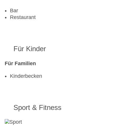
Visa
Landeskategorie: 3 Sterne
Bar
Restaurant
Für Kinder
Für Familien
Kinderbecken
Sport & Fitness