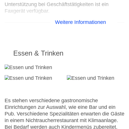
Unterstützung bei Geschäftstätigkeiten ist ein
Faxgerät verfügbar.
Weitere Informationen
24h Rezeption
Parkplatz
Check-in von: 16:00:00
Check-out bis: 11:00:00
Hotelsafe
Essen & Trinken
WLAN/WiFi im Hotel
Lift
Minimarkt
Anzahl der Aufzüge: 1
Haustiere: gegen Gebühr
Sonnenterrasse
Gesamtanzahl der Stockwerke: 2
Es stehen verschiedene gastronomische
Gesamtanzahl der Zimmer: 137
Einrichtungen zur Auswahl, wie eine Bar und ein
Pools:Kinderbecken, Indoor Pool, Outdoor Pool:
Pub. Verschiedene Spezialitäten erwarten die Gäste
ohne Gebühr
in einem Nichtraucherrestaurant mit Klimaanlage.
Zahlungsarten: American Express, Mastercard,
Bei Bedarf werden auch Kindermenüs zubereitet.