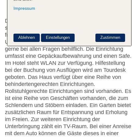
Impressum
Die 278 Zimmer verteilen sich auf 11 Etagen und
sind über einen Aufzug erreichbar. Englisch- und
französischsprachiges Personal an der rund um die
Ablehnen
Einstellungen
Zustimmen
Uhr besetzten Rezeption im Empfangsbereich ist
gerne bei allen Fragen behilflich. Die Einrichtung
umfasst eine Gepäckaufbewahrung und einen Safe.
Im Hotel steht WLAN zur Verfügung. Hilfestellung
bei der Buchung von Ausflügen wird am Tourdesk
geboten. Das Haus verfügt über eine Reihe von
behindertengerechten Einrichtungen.
Rollstuhlgerechte Einrichtungen sind vorhanden. Es
ist eine Reihe von Geschäften vorhanden, die zum
Schlendern und Stöbern einladen. Ein Garten bietet
zusätzlichen Raum für Entspannung und Erholung
im Freien. Zur weiteren Einrichtung der
Unterbringung zählt ein TV-Raum. Bei einer Anreise
mit dem Auto können die Gäste dieses in einer