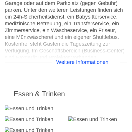
Garage oder auf dem Parkplatz (gegen Gebühr)
parken. Unter den weiteren Leistungen finden sich
ein 24h-Sicherheitsdienst, ein Babysitterservice,
medizinische Betreuung, ein Transferservice, ein
Zimmerservice, ein Wäscheservice, ein Friseur,
eine Münzwäscherei und ein eigener Shuttlebus.
Kostenfrei steht Gästen die Tageszeitung zur
Verfügung. Im Geschäftsbereich (Business-Center)
sind Faxgerät und Projektor vorhanden.
Weitere Informationen
24h Rezeption
Parkplatz: gegen Gebühr
Check-in von: 15:00:00
Check-out bis: 12:00:00
Essen & Trinken
Konferenzraum
Garage
Garten: ohne Gebühr
Hoteleröffnung: 1994
Hotelsafe
WLAN/WiFi im Hotel