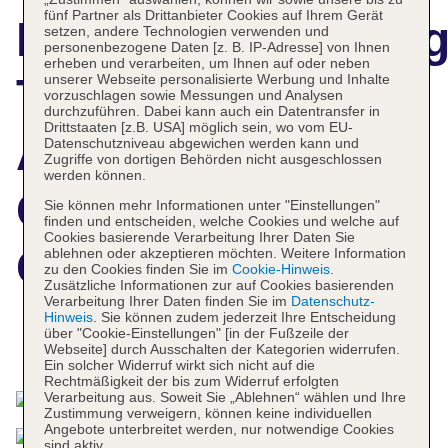
fünf Partner als Drittanbieter Cookies auf Ihrem Gerät
Hotelbeschreibun
setzen, andere Technologien verwenden und
personenbezogene Daten [z. B. IP-Adresse] von Ihnen
erheben und verarbeiten, um Ihnen auf oder neben
Tower Genova
unserer Webseite personalisierte Werbung und Inhalte
vorzuschlagen sowie Messungen und Analysen
durchzuführen. Dabei kann auch ein Datentransfer in
Drittstaaten [z.B. USA] möglich sein, wo vom EU-
Airport - Hotel &
Datenschutzniveau abgewichen werden kann und
Zugriffe von dortigen Behörden nicht ausgeschlossen
werden können.
Conference
Sie können mehr Informationen unter "Einstellungen"
finden und entscheiden, welche Cookies und welche auf
Cookies basierende Verarbeitung Ihrer Daten Sie
Center
ablehnen oder akzeptieren möchten. Weitere Information
zu den Cookies finden Sie im
Cookie-Hinweis
.
Zusätzliche Informationen zur auf Cookies basierenden
Verarbeitung Ihrer Daten finden Sie im
Datenschutz-
Hinweis
. Sie können zudem jederzeit Ihre Entscheidung
über "Cookie-Einstellungen" [in der Fußzeile der
Das bietet Ihre Unterkunft
Webseite] durch Ausschalten der Kategorien widerrufen.
Ein solcher Widerruf wirkt sich nicht auf die
Rechtmäßigkeit der bis zum Widerruf erfolgten
Verarbeitung aus. Soweit Sie „Ablehnen“ wählen und Ihre
Zustimmung verweigern, können keine individuellen
Angebote unterbreitet werden, nur notwendige Cookies
sind aktiv.