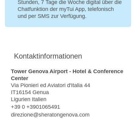
Stunden, 7 Tage die Woche digital über die
Chatfunktion der myTui App, telefonisch
und per SMS zur Verfügung.
Kontaktinformationen
Tower Genova Airport - Hotel & Conference
Center
Via Pionieri ed Aviatori d'Italia 44
IT16154 Genua
Ligurien Italien
+39 0 +3901065491
direzione@sheratongenova.com