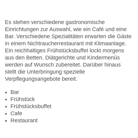
Letzte umfassende Renovierung: 2001
Lift
Anzahl der Konferenzräume: 1
Es stehen verschiedene gastronomische
Anzahl der Aufzüge: 1
Einrichtungen zur Auswahl, wie ein Café und eine
Haustiere
Bar. Verschiedene Spezialitäten erwarten die Gäste
Zimmerservice
in einem Nichtraucherrestaurant mit Klimaanlage.
Sonnenterrasse
Ein reichhaltiges Frühstücksbuffet lockt morgens
Gesamtanzahl der Stockwerke: 11
aus den Betten. Diätgerichte und Kindermenüs
Gesamtanzahl der Zimmer: 278
werden auf Wunsch zubereitet. Darüber hinaus
Pools:Outdoor Pool, Liegen am Pool
stellt die Unterbringung spezielle
Zahlungsarten: American Express, EC Maestro,
Verpflegungsangebote bereit.
Mastercard, Visa
Landeskategorie: 4 Sterne
Bar
Frühstück
Frühstücksbuffet
Cafe
Restaurant