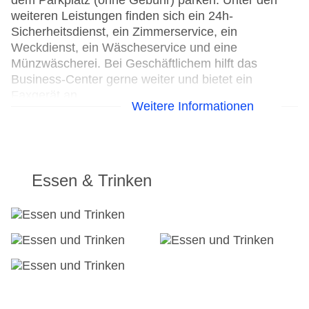
dem Parkplatz (ohne Gebühr) parken. Unter den
weiteren Leistungen finden sich ein 24h-
Sicherheitsdienst, ein Zimmerservice, ein
Weckdienst, ein Wäscheservice und eine
Münzwäscherei. Bei Geschäftlichem hilft das
Business-Center gerne weiter und bietet ein
Faxgerät an.
Weitere Informationen
24h Rezeption
Parkplatz
Check-in von: 13:00:00
Check-out bis: 11:00:00
Essen & Trinken
Konferenzraum
Garage
Hotelsafe
WLAN/WiFi im Hotel
Lift
Minimarkt
Anzahl der Aufzüge: 1
Haustiere