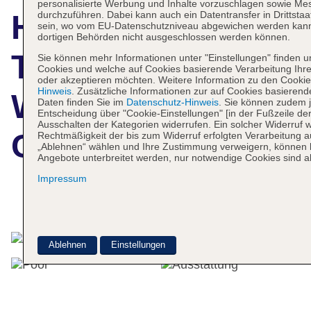
personalisierte Werbung und Inhalte vorzuschlagen sowie M
durchzuführen. Dabei kann auch ein Datentransfer in Drittstaa
Hotelbeschreibun
sein, wo vom EU-Datenschutzniveau abgewichen werden kann
dortigen Behörden nicht ausgeschlossen werden können.
Travelodge by
Sie können mehr Informationen unter "Einstellungen" finden 
Cookies und welche auf Cookies basierende Verarbeitung Ihr
oder akzeptieren möchten. Weitere Information zu den Cookie
Hinweis
. Zusätzliche Informationen zur auf Cookies basierend
Wyndham Florida
Daten finden Sie im
Datenschutz-Hinweis
. Sie können zudem j
Entscheidung über "Cookie-Einstellungen" [in der Fußzeile de
Ausschalten der Kategorien widerrufen. Ein solcher Widerruf wir
City/Homestead/Ev
Rechtmäßigkeit der bis zum Widerruf erfolgten Verarbeitung a
„Ablehnen“ wählen und Ihre Zustimmung verweigern, können ke
Angebote unterbreitet werden, nur notwendige Cookies sind ak
Impressum
Das bietet Ihre Unterkunft
Ablehnen
Einstellungen