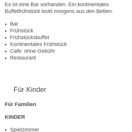
Zimmerservice
Es ist eine Bar vorhanden. Ein kontinentales
Sonnenterrasse
Buffetfrühstück lockt morgens aus den Betten.
Gesamtanzahl der Stockwerke: 1
Gesamtanzahl der Zimmer: 88
Bar
Pools:Indoor Pool, Outdoor Pool, Sonnenschirme
Frühstück
am Pool, Liegen am Pool
Frühstücksbuffet
Zahlungsarten: American Express, Mastercard,
Kontinentales Frühstück
Visa
Cafe: ohne Gebühr
Landeskategorie: 3 Sterne
Restaurant
Für Kinder
Für Familien
KINDER
Spielzimmer