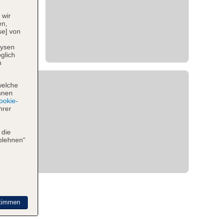
 wir
en,
se] von
lysen
glich
n
welche
hnen
okie-
hrer
 die
blehnen“
timmen