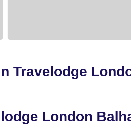
en Travelodge Lond
velodge London Bal