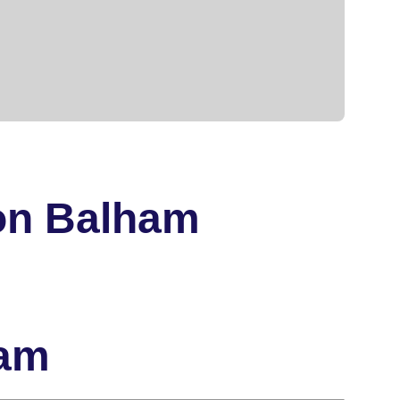
on Balham
ham