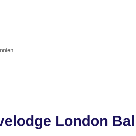
annien
avelodge London Ba