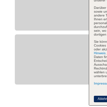
unserer 
Darüber 
sowie un
andere 
Ihnen er
personal
durchzuf
sein, w
dortigen
Sie könn
Cookies 
oder akz
Hinweis
Daten fi
Entschei
Ausschal
Rechtmäß
wählen u
unterbre
Impres
Ableh