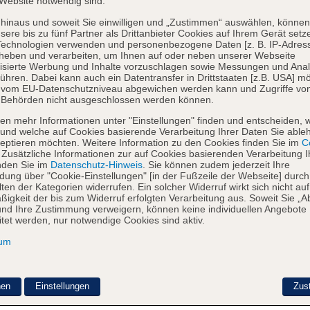
Website notwendig sind.
hinaus und soweit Sie einwilligen und „Zustimmen“ auswählen, können
sere bis zu fünf Partner als Drittanbieter Cookies auf Ihrem Gerät setz
Technologien verwenden und personenbezogene Daten [z. B. IP-Adres
heben und verarbeiten, um Ihnen auf oder neben unserer Webseite
isierte Werbung und Inhalte vorzuschlagen sowie Messungen und Ana
ühren. Dabei kann auch ein Datentransfer in Drittstaaten [z.B. USA] mö
o vom EU-Datenschutzniveau abgewichen werden kann und Zugriffe vo
 Behörden nicht ausgeschlossen werden können.
en mehr Informationen unter "Einstellungen" finden und entscheiden, 
und welche auf Cookies basierende Verarbeitung Ihrer Daten Sie able
eptieren möchten. Weitere Information zu den Cookies finden Sie im
Co
. Zusätzliche Informationen zur auf Cookies basierenden Verarbeitung I
nden Sie im
Datenschutz-Hinweis
. Sie können zudem jederzeit Ihre
dung über "Cookie-Einstellungen" [in der Fußzeile der Webseite] durch
ten der Kategorien widerrufen. Ein solcher Widerruf wirkt sich nicht auf
igkeit der bis zum Widerruf erfolgten Verarbeitung aus. Soweit Sie „A
nd Ihre Zustimmung verweigern, können keine individuellen Angebote
itet werden, nur notwendige Cookies sind aktiv.
sum
nen
Einstellungen
Zus