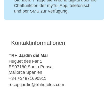
Stunden, 7 Tage die Woche digital über die
Chatfunktion der myTui App, telefonisch
und per SMS zur Verfügung.
Kontaktinformationen
TRH Jardin del Mar
Huguet des Far 1
ES07180 Santa Ponsa
Mallorca Spanien
+34 +34971690911
recep.jardin@trhhoteles.com