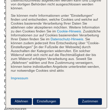
Datenschutzniveau abgewichen werden kann und Zugriffe
Das Apartmenthotel bietet 196 Apartments und 3
von dortigen Behörden nicht ausgeschlossen werden
Studios auf 8 Etagen, die mit einem Aufzug
können.
erreichbar sind. Englisch- und deutschsprachiges
Sie können mehr Informationen unter "Einstellungen"
Personal an der Rezeption im Empfangsbereich
finden und entscheiden, welche Cookies und welche auf
Cookies basierende Verarbeitung Ihrer Daten Sie
steht zur Seite beim Ein- und Auschecken. Eine
ablehnen oder akzeptieren möchten. Weitere Information
Gepäckaufbewahrung, ein Safe, eine
zu den Cookies finden Sie im
Cookie-Hinweis
. Zusätzliche
Informationen zur auf Cookies basierenden Verarbeitung
Wechselstube, ein TV-Raum, medizinische
Ihrer Daten finden Sie im
Datenschutz-Hinweis
. Sie
Betreuung und ein Wäscheservice stehen den
können zudem jederzeit Ihre Entscheidung über "Cookie-
Gästen des Hotels zur Verfügung. Zur
Einstellungen" [in der Fußzeile der Webseite] durch
Ausschalten der Kategorien widerrufen. Ein solcher
Serviceleistung der Unterbringung gehört ein
Widerruf wirkt sich nicht auf die Rechtmäßigkeit der bis
Getränkeautomat. Per WLAN erhalten die Gäste
zum Widerruf erfolgten Verarbeitung aus. Soweit Sie
„Ablehnen“ wählen und Ihre Zustimmung verweigern,
Zugang zum Internet. Das Apartmenthotel bietet
können keine individuellen Angebote unterbreitet werden,
eine Reihe behindertengerechter Annehmlichkeiten.
nur notwendige Cookies sind aktiv.
Rollstuhlgerechte Einrichtungen sind vorhanden.
Impressum
Ein schöner Garten und ein Spielplatz gehören zum
Gelände des Hotels. Bei einer Anreise mit dem Auto
können die Gäste dieses in einer Garage oder auf
dem Parkplatz parken. Zur Erkundung der
Ablehnen
Einstellungen
Zustimmen
Umgebung bietet ein Fahrradverleih die notwendige
Ausrüstung.