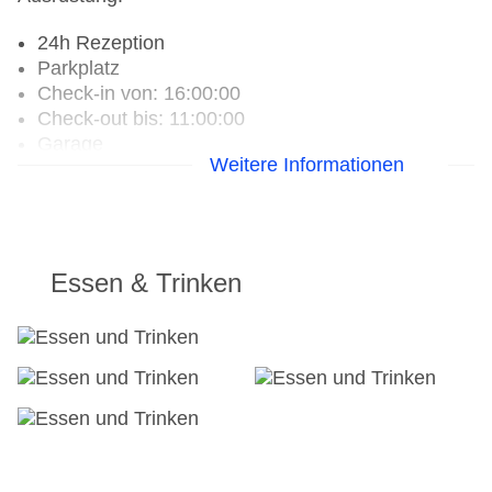
24h Rezeption
Parkplatz
Check-in von: 16:00:00
Check-out bis: 11:00:00
Garage
Weitere Informationen
Garten: ohne Gebühr
Hotelsafe
WLAN/WiFi im Hotel
Letzte umfassende Renovierung: 2000
Lift
Essen & Trinken
Anzahl der Aufzüge: 1
Sonnenterrasse
Gesamtanzahl der Stockwerke: 8
Gesamtanzahl der Zimmer: 199
Pools:Kinderbecken, Beheizter Außenpool, Indoor
Pool, Outdoor Pool, Sonnenschirme am Pool,
Liegen am Pool
Zahlungsarten: American Express, EC Maestro,