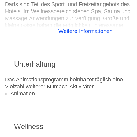
Darts sind Teil des Sport- und Freizeitangebots des
Hotels. Im Wellnessbereich stehen Spa, Sauna und
Massage-Anwendungen zur Verfügung. Große und
kleine Gäste haben die Möglichkeit, interessante
Weitere Informationen
Unterhaltungsprogramme zu erleben.
Wassersport
Jetski
Unterhaltung
Wasserski
Beachvolleyball
Das Animationsprogramm beinhaltet täglich eine
Fahrradverleih
Vielzahl weiterer Mitmach-Aktivitäten.
Tennisplatz
Animation
Wellness