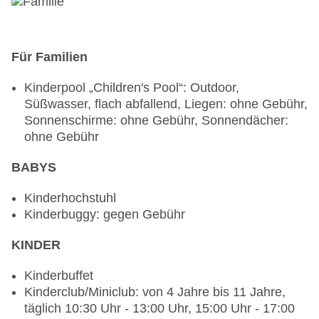
Anfrage & Reservierung nicht notwendig,
Kinderbuffet: ohne Gebühr, Anfrage &
Reservierung nicht notwendig, lactosefreie
Für Familien
Gerichte: ohne Gebühr, Anfrage & Reservierung
nicht notwendig, vegetarische Gerichte: ohne
Kinderpool „Children's Pool“: Outdoor,
Gebühr, Anfrage & Reservierung nicht notwendig,
Süßwasser, flach abfallend, Liegen: ohne Gebühr,
vegane Gerichte: ohne Gebühr, Anfrage &
Sonnenschirme: ohne Gebühr, Sonnendächer:
Reservierung nicht notwendig, Buffet,
ohne Gebühr
Showcooking, Anfrage & Reservierung nicht
notwendig, gegen Gebühr, bei All Inclusive
BABYS
inklusive, 08:00 Uhr - 08:00 Uhr, 13:00 Uhr -
14:30 Uhr und 19:00 Uhr - 21:30 Uhr,
Kinderhochstuhl
klimatisierbar, mit Terrasse, Kinderhochstuhl,
Kinderbuggy: gegen Gebühr
angemessene Kleidung erwünscht
Bars & mehr: 2
KINDER
Poolbar Outdoor „Fresc Pool Bar“:
wetterabhängig, 11:30 Uhr - 17:30 Uhr, gegen
Kinderbuffet
Gebühr, bei All Inclusive inklusive
Kinderclub/Miniclub: von 4 Jahre bis 11 Jahre,
Salonbar „Sal Bar“: 18:00 Uhr - 23:59 Uhr, gegen
täglich 10:30 Uhr - 13:00 Uhr, 15:00 Uhr - 17:00