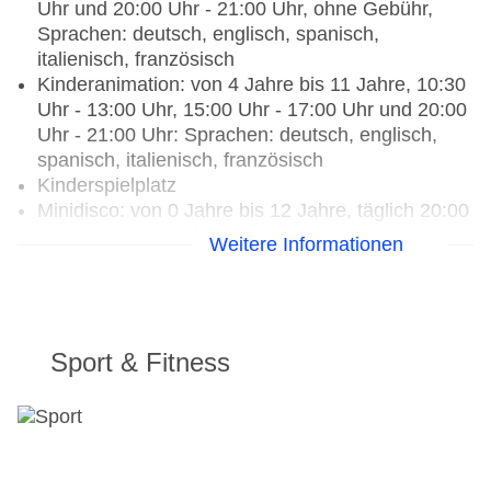
Gebühr, bei All Inclusive inklusive
Uhr und 20:00 Uhr - 21:00 Uhr, ohne Gebühr,
Sprachen: deutsch, englisch, spanisch,
italienisch, französisch
Kinderanimation: von 4 Jahre bis 11 Jahre, 10:30
Uhr - 13:00 Uhr, 15:00 Uhr - 17:00 Uhr und 20:00
Uhr - 21:00 Uhr: Sprachen: deutsch, englisch,
spanisch, italienisch, französisch
Kinderspielplatz
Minidisco: von 0 Jahre bis 12 Jahre, täglich 20:00
Uhr - 21:00 Uhr, ohne Gebühr, Sprachen:
Weitere Informationen
deutsch, englisch, spanisch, italienisch,
französisch
TEENS
Sport & Fitness
Teenclub: von 12 Jahre bis 15 Jahre, täglich
10:30 Uhr - 13:00 Uhr und 15:00 Uhr - 17:00 Uhr,
ohne Gebühr, Sprachen: deutsch, englisch,
spanisch, italienisch, französisch
Jugendanimation: von 12 Jahre bis 15 Jahre,