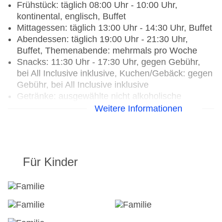
Frühstück: täglich 08:00 Uhr - 10:00 Uhr,
kontinental, englisch, Buffet
Mittagessen: täglich 13:00 Uhr - 14:30 Uhr, Buffet
Abendessen: täglich 19:00 Uhr - 21:30 Uhr,
Buffet, Themenabende: mehrmals pro Woche
Snacks: 11:30 Uhr - 17:30 Uhr, gegen Gebühr,
bei All Inclusive inklusive, Kuchen/Gebäck: gegen
Gebühr, bei All Inclusive inklusive
Getränke: ausgewählte nicht alkoholische
Getränke: 11:30 Uhr - 23:00 Uhr, gegen Gebühr,
Weitere Informationen
bei All Inclusive inklusive, ausgewählte nationale
alkoholische Getränke: 11:30 Uhr - 23:00 Uhr,
gegen Gebühr, bei All Inclusive inklusive,
Kaffee/Tee am Nachmittag: gegen Gebühr, bei All
Für Kinder
Inclusive inklusive
Hauptrestaurant „Terra Buffet Restaurant“: Küche:
asiatisch, griechisch, international, indisch,
landestypisch, mediterran, mexikanisch, regional,
spanisch, glutenfreie Gerichte: ohne Gebühr,