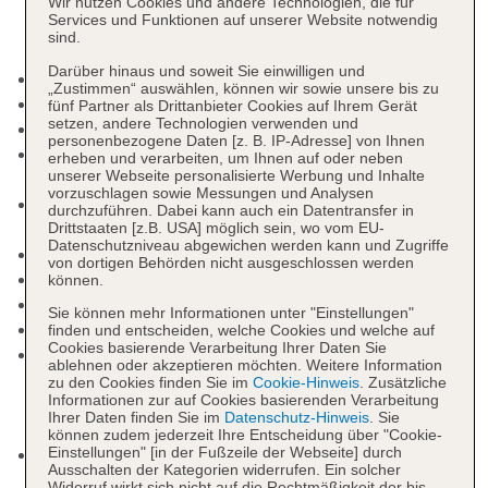
Wir nutzen Cookies und andere Technologien, die für
Services und Funktionen auf unserer Website notwendig
sind.
Darüber hinaus und soweit Sie einwilligen und
Kurtaxe/Ökotaxe/Touristensteuer zahlbar vor Ort
„Zustimmen“ auswählen, können wir sowie unsere bis zu
Check-in Zeit ab 15:00 Uhr
fünf Partner als Drittanbieter Cookies auf Ihrem Gerät
setzen, andere Technologien verwenden und
Check-out Zeit bis 11:00 Uhr
personenbezogene Daten [z. B. IP-Adresse] von Ihnen
Rezeption: täglich, Sprachen: deutsch, englisch,
erheben und verarbeiten, um Ihnen auf oder neben
unserer Webseite personalisierte Werbung und Inhalte
spanisch
vorzuschlagen sowie Messungen und Analysen
Gästebetreuung: Sprachen: deutsch, englisch,
durchzuführen. Dabei kann auch ein Datentransfer in
spanisch
Drittstaaten [z.B. USA] möglich sein, wo vom EU-
Datenschutzniveau abgewichen werden kann und Zugriffe
Lift
von dortigen Behörden nicht ausgeschlossen werden
Gemeinschaftslounge/TV-Bereich
können.
Gartenanlage, Sonnenterrasse
Sie können mehr Informationen unter "Einstellungen"
Pools: 3
finden und entscheiden, welche Cookies und welche auf
Cookies basierende Verarbeitung Ihrer Daten Sie
Pool „Outdoor Pool“: ohne Gebühr, Outdoor,
ablehnen oder akzeptieren möchten. Weitere Information
Süßwasser, Liegen: ohne Gebühr,
zu den Cookies finden Sie im
Cookie-Hinweis
. Zusätzliche
Informationen zur auf Cookies basierenden Verarbeitung
Sonnenschirme: ohne Gebühr, Sonnendächer:
Ihrer Daten finden Sie im
Datenschutz-Hinweis
. Sie
ohne Gebühr
können zudem jederzeit Ihre Entscheidung über "Cookie-
Einstellungen" [in der Fußzeile der Webseite] durch
Pool „Indoor Pool“: wetterabhängig, ohne Gebühr,
Ausschalten der Kategorien widerrufen. Ein solcher
Indoor, Süßwasser, beheizbar: wetterabhängig,
Widerruf wirkt sich nicht auf die Rechtmäßigkeit der bis