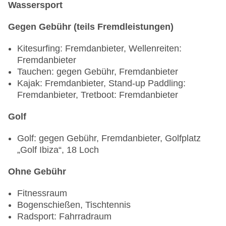
Wassersport
täglich 10:30 Uhr - 13:00 Uhr und 15:00 Uhr -
17:00 Uhr, Sprachen: deutsch, englisch,
Gegen Gebühr (teils Fremdleistungen)
spanisch, italienisch, französisch
Kitesurfing: Fremdanbieter, Wellenreiten:
Fremdanbieter
Tauchen: gegen Gebühr, Fremdanbieter
Kajak: Fremdanbieter, Stand-up Paddling:
Fremdanbieter, Tretboot: Fremdanbieter
Golf
Golf: gegen Gebühr, Fremdanbieter, Golfplatz
„Golf Ibiza“, 18 Loch
Ohne Gebühr
Fitnessraum
Bogenschießen, Tischtennis
Radsport: Fahrradraum