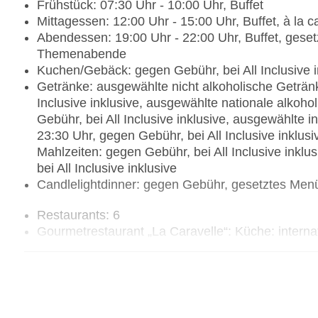
Frühstück: 07:30 Uhr - 10:00 Uhr, Buffet
Mittagessen: 12:00 Uhr - 15:00 Uhr, Buffet, à la 
Abendessen: 19:00 Uhr - 22:00 Uhr, Buffet, ges
Themenabende
Kuchen/Gebäck: gegen Gebühr, bei All Inclusive i
Getränke: ausgewählte nicht alkoholische Getränk
Inclusive inklusive, ausgewählte nationale alkoho
Gebühr, bei All Inclusive inklusive, ausgewählte i
23:30 Uhr, gegen Gebühr, bei All Inclusive inklu
Mahlzeiten: gegen Gebühr, bei All Inclusive inkl
bei All Inclusive inklusive
Candlelightdinner: gegen Gebühr, gesetztes Men
Restaurants: 6
Gourmetrestaurant „La Caravelle“: Küche: internati
Gerichte, leichte Gerichte, vegetarische Gerichte
nicht notwendig, Reservierung notwendig, gegen 
Strand, Kinderhochstuhl, angemessene Kleidung
Hauptrestaurant „L'Oasis“: Küche: international, gl
Gerichte, vegetarische Gerichte, vegane Gericht