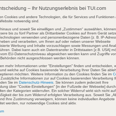
ntscheidung – Ihr Nutzungserlebnis bei TUI.com
en Cookies und andere Technologien, die für Services und Funktionen 
Website notwendig sind.
hinaus und soweit Sie einwilligen und „Zustimmen“ auswählen, können
sere bis zu fünf Partner als Drittanbieter Cookies auf Ihrem Gerät setz
Technologien verwenden und personenbezogene Daten [z. B. IP-Adres
heben und verarbeiten, um Ihnen auf oder neben unserer Webseite
isierte Werbung und Inhalte vorzuschlagen sowie Messungen und Ana
ühren. Dabei kann auch ein Datentransfer in Drittstaaten [z.B. USA] mö
o vom EU-Datenschutzniveau abgewichen werden kann und Zugriffe vo
 Behörden nicht ausgeschlossen werden können.
en mehr Informationen unter "Einstellungen" finden und entscheiden, 
und welche auf Cookies basierende Verarbeitung Ihrer Daten Sie able
eptieren möchten. Weitere Information zu den Cookies finden Sie im
Co
. Zusätzliche Informationen zur auf Cookies basierenden Verarbeitung I
nden Sie im
Datenschutz-Hinweis
. Sie können zudem jederzeit Ihre
dung über "Cookie-Einstellungen" [in der Fußzeile der Webseite] durch
ten der Kategorien widerrufen. Ein solcher Widerruf wirkt sich nicht auf
igkeit der bis zum Widerruf erfolgten Verarbeitung aus. Soweit Sie „A
nd Ihre Zustimmung verweigern, können keine individuellen Angebote
itet werden, nur notwendige Cookies sind aktiv.
sum