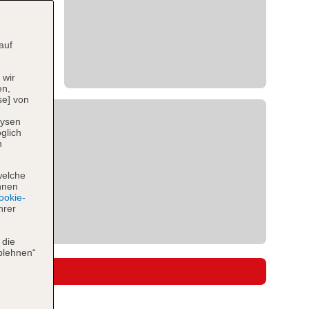
auf
 wir
en,
se] von
lysen
glich
n
welche
hnen
okie-
hrer
 die
blehnen“