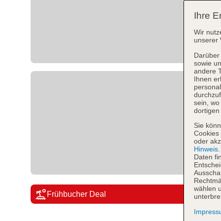
Ihre E
Wir nutz
unserer 
Darüber 
sowie un
andere 
Ihnen er
personal
durchzuf
sein, w
dortigen
Sie könn
Cookies 
oder akz
Hinweis
Daten fi
Entschei
Ausschal
Rechtmäß
wählen u
Frühbucher Deal
unterbre
Impres