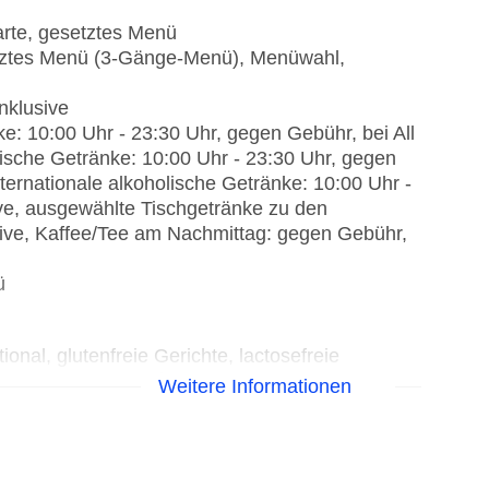
carte, gesetztes Menü
etztes Menü (3-Gänge-Menü), Menüwahl,
nklusive
e: 10:00 Uhr - 23:30 Uhr, gegen Gebühr, bei All
lische Getränke: 10:00 Uhr - 23:30 Uhr, gegen
nternationale alkoholische Getränke: 10:00 Uhr -
sive, ausgewählte Tischgetränke zu den
usive, Kaffee/Tee am Nachmittag: gegen Gebühr,
ü
onal, glutenfreie Gerichte, lactosefreie
, vegane Gerichte, à la carte, Menüwahl, Anfrage
Weitere Informationen
Gebühr, 19:00 Uhr - 22:00 Uhr, mit Terrasse, am
 erwünscht
utenfreie Gerichte, lactosefreie Gerichte, leichte
e, Buffet, Showcooking, Anfrage & Reservierung