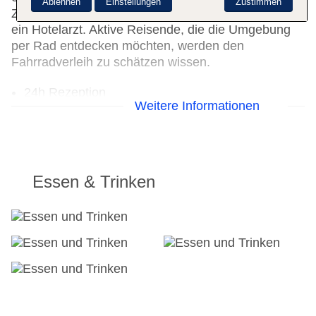
Ablehnen
Einstellungen
Zustimmen
Zimmerservice, ein Wäscheservice, ein Friseur und
ein Hotelarzt. Aktive Reisende, die die Umgebung
per Rad entdecken möchten, werden den
Fahrradverleih zu schätzen wissen.
24h Rezeption
Weitere Informationen
Parkplatz
Garage
Garten: ohne Gebühr
Hotelsafe
WLAN/WiFi im Hotel
Essen & Trinken
Letzte umfassende Renovierung: 1999
Lift
Anzahl der Aufzüge: 1
Zimmerservice
Sonnenterrasse
Gesamtanzahl der Zimmer: 173
Pools:Kinderbecken, Outdoor Pool,
Sonnenschirme am Pool, Liegen am Pool