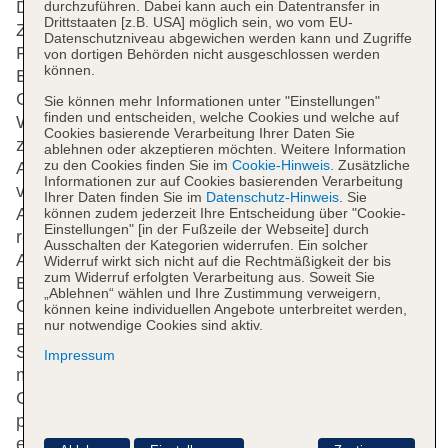
Das Hotel mit einem Aufzug verfügt über 173
durchzuführen. Dabei kann auch ein Datentransfer in
Drittstaaten [z.B. USA] möglich sein, wo vom EU-
Zimmer. Englischsprachiges Personal an der
Datenschutzniveau abgewichen werden kann und Zugriffe
Rezeption im Empfangsbereich steht zur Seite beim
von dortigen Behörden nicht ausgeschlossen werden
können.
Ein- und Auschecken. Die Einrichtung umfasst eine
Gepäckaufbewahrung, einen Safe und eine
Sie können mehr Informationen unter "Einstellungen"
finden und entscheiden, welche Cookies und welche auf
Wechselstube. In der Unterbringung steht WLAN
Cookies basierende Verarbeitung Ihrer Daten Sie
zur Verfügung. Hilfestellung bei der Buchung von
ablehnen oder akzeptieren möchten. Weitere Information
zu den Cookies finden Sie im
Cookie-Hinweis
. Zusätzliche
Ausflügen wird am Tourdesk geboten. Das Haus
Informationen zur auf Cookies basierenden Verarbeitung
verfügt über eine Reihe von behindertengerechten
Ihrer Daten finden Sie im
Datenschutz-Hinweis
. Sie
Annehmlichkeiten. Das Hotel verfügt über
können zudem jederzeit Ihre Entscheidung über "Cookie-
Einstellungen" [in der Fußzeile der Webseite] durch
rollstuhlgerechte Einrichtungen. Andenken an den
Ausschalten der Kategorien widerrufen. Ein solcher
Aufenthalt lassen sich im Souvenirshop erwerben.
Widerruf wirkt sich nicht auf die Rechtmäßigkeit der bis
zum Widerruf erfolgten Verarbeitung aus. Soweit Sie
Ein schöner Garten und ein Spielplatz gehören zum
„Ablehnen“ wählen und Ihre Zustimmung verweigern,
Gelände der Unterbringung. Zu den weiteren
können keine individuellen Angebote unterbreitet werden,
nur notwendige Cookies sind aktiv.
Einrichtungen des Hauses zählen ein TV-Raum, ein
Spielzimmer und eine Bibliothek. Bei einer Anreise
Impressum
mit dem Auto können die Gäste dieses in einer
Garage (ohne Gebühr) oder auf dem Parkplatz
parken. Unter den weiteren Leistungen finden sich
eine Autovermietung, medizinische Betreuung, ein