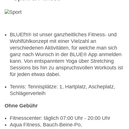
ohne Gebühr, bei All Inclusive inklusive,
Kuchen/Gebäck: täglich 15:00 Uhr - 17:00 Uhr,
ohne Gebühr, bei All Inclusive inklusive, Eis:
täglich 10:00 Uhr - 17:00 Uhr, ohne Gebühr, bei
All Inclusive inklusive
BLUEf!t® ist unser ganzheitliches Fitness- und
Getränke: ausgewählte internationale
Wohlfühlkonzept mit einer Vielzahl an
alkoholische Getränke: täglich 08:00 Uhr - 00:00
verschiedenen Aktivitäten, für welche man sich
Uhr, gegen Gebühr
ganz nach Wunsch in der BLUE® App anmelden
Galadinner: wöchentlich, Anfrage & Reservierung
kann. Von entspanntem Yoga über Stretching
nicht notwendig, ohne Gebühr, bei All Inclusive
Sessions bis hin zu anspruchsvollen Workouts ist
inklusive, Buffet
für jeden etwas dabei.
Weinprobe: ohne Gebühr
Tennis: Tennisplätze: 1, Hartplatz, Ascheplatz,
Restaurants: 2
Schlägerverleih
Hauptrestaurant „The Restaurant“: Küche:
griechisch, international, mediterran, regional,
Ohne Gebühr
Fisch/Meeresfrüchte, Grillgerichte, Diätküche:
ohne Gebühr, Anfrage & Reservierung nicht
Fitnesscenter: täglich 07:00 Uhr - 20:00 Uhr
notwendig, glutenfreie Gerichte: ohne Gebühr,
Aqua Fitness, Bauch-Beine-Po,