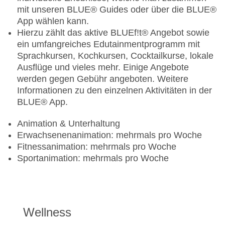
Poolbar Outdoor „White Bar“: ohne Gebühr
mit unseren BLUE® Guides oder über die BLUE®
App wählen kann.
Das Restaurant „Culinarium“ ist 1 x pro Aufenthalt
Hierzu zählt das aktive BLUEf!t® Angebot sowie
inklusive
ein umfangreiches Edutainmentprogramm mit
Sprachkursen, Kochkursen, Cocktailkurse, lokale
Ausflüge und vieles mehr. Einige Angebote
werden gegen Gebühr angeboten. Weitere
Informationen zu den einzelnen Aktivitäten in der
BLUE® App.
Animation & Unterhaltung
Erwachsenenanimation: mehrmals pro Woche
Fitnessanimation: mehrmals pro Woche
Sportanimation: mehrmals pro Woche
Wellness