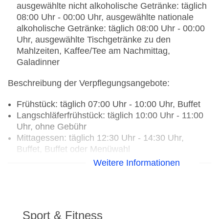
ausgewählte nicht alkoholische Getränke: täglich
08:00 Uhr - 00:00 Uhr, ausgewählte nationale
alkoholische Getränke: täglich 08:00 Uhr - 00:00
Uhr, ausgewählte Tischgetränke zu den
Mahlzeiten, Kaffee/Tee am Nachmittag,
Galadinner
Beschreibung der Verpflegungsangebote:
Frühstück: täglich 07:00 Uhr - 10:00 Uhr, Buffet
Langschläferfrühstück: täglich 10:00 Uhr - 11:00
Uhr, ohne Gebühr
Mittagessen: täglich 12:30 Uhr - 14:30 Uhr,
Buffet, Buffet oder Menüwahl
Abendessen: täglich 18:30 Uhr - 21:30 Uhr,
Weitere Informationen
Buffet, à la carte, Themenabende: mehrmals pro
Woche, Buffet oder Menüwahl
Snacks: täglich 12:00 Uhr - 17:00 Uhr, ohne
Gebühr, bei All Inclusive inklusive,
Sport & Fitness
Mitternachtssnack: täglich 00:00 Uhr - 01:00 Uhr,