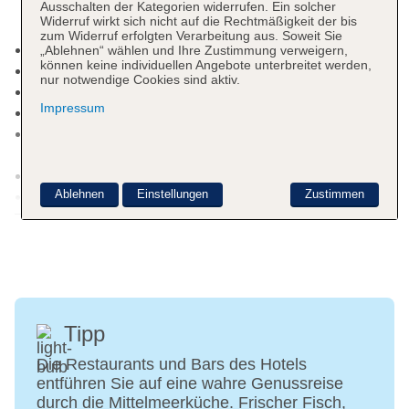
Ausschalten der Kategorien widerrufen. Ein solcher
Gästen oder den BLUE® Guides auszutauschen.
Widerruf wirkt sich nicht auf die Rechtmäßigkeit der bis
zum Widerruf erfolgten Verarbeitung aus. Soweit Sie
Mindestalter in der Unterkunft: 16 Jahre
„Ablehnen“ wählen und Ihre Zustimmung verweigern,
können keine individuellen Angebote unterbreitet werden,
Kurtaxe/Ökotaxe/Touristensteuer zahlbar vor Ort
nur notwendige Cookies sind aktiv.
Check-in Zeit ab 14:00 Uhr
Impressum
Check-out Zeit bis 11:00 Uhr
Late Check-out: täglich, gegen Gebühr, Anfrage &
Reservierung notwendig
Letzte Komplettrenovierung: 2017
Ablehnen
Einstellungen
Zustimmen
Rezeption: täglich 24 Stunden, Sprachen:
Weitere Informationen
englisch
Gästebetreuung
Lift
Sonnenterrasse
Pools: 2
Pool: ohne Gebühr, Outdoor, Süßwasser, Liegen:
Tipp
ohne Gebühr, Sonnenschirme: ohne Gebühr
Pool: ohne Gebühr, Indoor, im Wellnessbereich
Die Restaurants und Bars des Hotels
entführen Sie auf eine wahre Genussreise
Whirlpool: ohne Gebühr, Outdoor
durch die Mittelmeerküche. Frischer Fisch,
Badetücher: ohne Gebühr