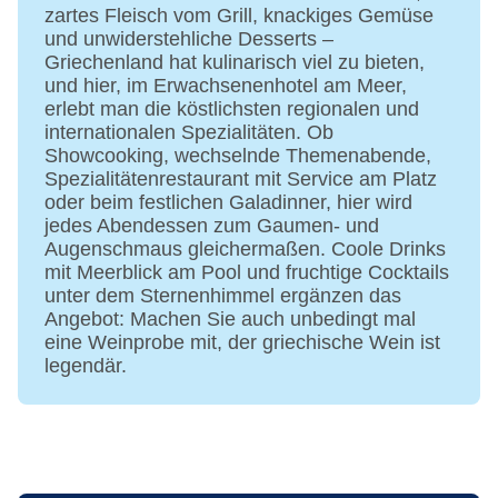
zartes Fleisch vom Grill, knackiges Gemüse
Arzt: Sprachen: englisch
und unwiderstehliche Desserts –
Internet: WLAN/WiFi, im gesamten Hotel
Griechenland hat kulinarisch viel zu bieten,
(Anlage): ohne Gebühr
und hier, im Erwachsenenhotel am Meer,
Wäscheservice: gegen Gebühr
erlebt man die köstlichsten regionalen und
Concierge Service, Gepäckservice
internationalen Spezialitäten. Ob
Zahlungsarten: TUI Card / VISA, MasterCard,
Showcooking, wechselnde Themenabende,
American Express, Diners
Spezialitätenrestaurant mit Service am Platz
Haustiere nicht erlaubt
oder beim festlichen Galadinner, hier wird
jedes Abendessen zum Gaumen- und
Parkmöglichkeiten: Stellplätze, nicht überdacht:
Augenschmaus gleichermaßen. Coole Drinks
ohne Gebühr, Anfrage & Reservierung nicht
mit Meerblick am Pool und fruchtige Cocktails
notwendig
unter dem Sternenhimmel ergänzen das
Gebäudeanzahl: 7, Etagen: 3, Zimmer: 238
Angebot: Machen Sie auch unbedingt mal
Landeskategorie: 5 Sterne
eine Weinprobe mit, der griechische Wein ist
legendär.