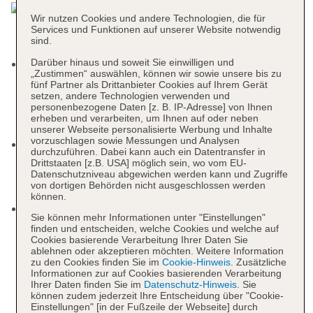
Wir nutzen Cookies und andere Technologien, die für
Services und Funktionen auf unserer Website notwendig
sind.
Darüber hinaus und soweit Sie einwilligen und
Das moderne Hotelkonzept von TUI BLUE ist
„Zustimmen“ auswählen, können wir sowie unsere bis zu
beliebt bei TUI Gästen aus verschiedenen
fünf Partner als Drittanbieter Cookies auf Ihrem Gerät
Ländern z.B. England, Deutschland oder
setzen, andere Technologien verwenden und
personenbezogene Daten [z. B. IP-Adresse] von Ihnen
Skandinavien. Ein Hotelerlebnis mit modernem
erheben und verarbeiten, um Ihnen auf oder neben
Lifestyle und authentischen Erlebnissen.
unserer Webseite personalisierte Werbung und Inhalte
vorzuschlagen sowie Messungen und Analysen
Vor Ort im Hotel kümmern sich unsere
durchzuführen. Dabei kann auch ein Datentransfer in
engagierten BLUE® Guides um das
Drittstaaten [z.B. USA] möglich sein, wo vom EU-
Datenschutzniveau abgewichen werden kann und Zugriffe
Wohlbefinden unserer Gäste und beantworten
von dortigen Behörden nicht ausgeschlossen werden
Fragen zum Hotel und der Umgebung.
können.
Vor Anreise empfiehlt es sich, die umfangreiche
Sie können mehr Informationen unter "Einstellungen"
BLUE® App für iOS & Android herunterzuladen,
finden und entscheiden, welche Cookies und welche auf
um alle Informationen über den Hotelaufenthalt
Cookies basierende Verarbeitung Ihrer Daten Sie
ablehnen oder akzeptieren möchten. Weitere Information
zu erhalten und vor Ort praktische Funktionen wie
zu den Cookies finden Sie im
Cookie-Hinweis
. Zusätzliche
Reservierungsoptionen oder Serviceanfragen zu
Informationen zur auf Cookies basierenden Verarbeitung
Ihrer Daten finden Sie im
Datenschutz-Hinweis
. Sie
nutzen. Bei Fragen steht die Pinnwandfunktion in
können zudem jederzeit Ihre Entscheidung über "Cookie-
der App zur Verfügung, um sich mit anderen
Einstellungen" [in der Fußzeile der Webseite] durch