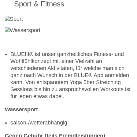
Sport & Fitness
täglich 10:00 Uhr - 18:00 Uhr, gegen Gebühr
Getränke: ausgewählte nicht alkoholische
Getränke: täglich, gegen Gebühr, ausgewählte
nationale alkoholische Getränke: täglich, gegen
Gebühr, ausgewählte internationale alkoholische
Getränke: gegen Gebühr, ausgewählte
Tischgetränke zu den Mahlzeiten: gegen Gebühr,
Kaffee/Tee am Nachmittag: gegen Gebühr
BLUEf!t® ist unser ganzheitliches Fitness- und
Galadinner: wöchentlich, ohne Gebühr
Wohlfühlkonzept mit einer Vielzahl an
verschiedenen Aktivitäten, für welche man sich
Restaurants: 2
ganz nach Wunsch in der BLUE® App anmelden
Restaurant „Culinarium (1x pro Aufenthalt
kann. Von entspanntem Yoga über Stretching
inklusive)“: à la carte, Anfrage & Reservierung
Sessions bis hin zu anspruchsvollen Workouts ist
notwendig, gegen Gebühr, mehrmals pro Woche
für jeden etwas dabei.
19:00 Uhr - 22:00 Uhr, angemessene Kleidung
erwünscht
Wassersport
Hauptrestaurant „The Restaurant“: Küche:
saison-/wetterabhängig
international, Diätküche: ohne Gebühr, Anfrage
nicht notwendig, glutenfreie Gerichte: ohne
Gegen Gebühr (teils Fremdleistungen)