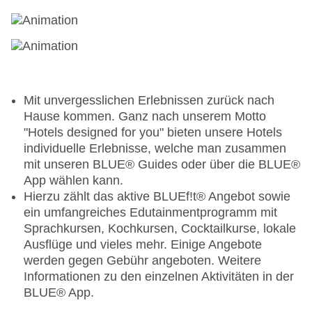
Bei Buchung von Vollpension plus sind bei Lunch
und Dinner ¼ Liter Wein oder ein Bier, ½ Liter
Wasser, 2 Soft Drinks, Kaffee oder Tee pro
Person inklusive
Mit unvergesslichen Erlebnissen zurück nach
Hause kommen. Ganz nach unserem Motto
"Hotels designed for you" bieten unsere Hotels
individuelle Erlebnisse, welche man zusammen
mit unseren BLUE® Guides oder über die BLUE®
App wählen kann.
Hierzu zählt das aktive BLUEf!t® Angebot sowie
ein umfangreiches Edutainmentprogramm mit
Sprachkursen, Kochkursen, Cocktailkurse, lokale
Ausflüge und vieles mehr. Einige Angebote
werden gegen Gebühr angeboten. Weitere
Informationen zu den einzelnen Aktivitäten in der
BLUE® App.