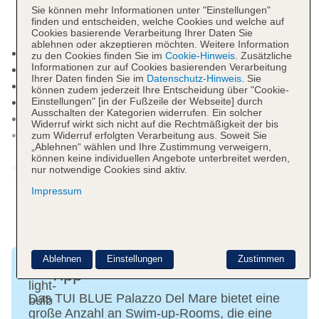
der App zur Verfügung, um sich mit anderen
Sie können mehr Informationen unter "Einstellungen"
Gästen oder den BLUE® Guides auszutauschen.
finden und entscheiden, welche Cookies und welche auf
Cookies basierende Verarbeitung Ihrer Daten Sie
ablehnen oder akzeptieren möchten. Weitere Information
Mindestalter in der Unterkunft: 16 Jahre
zu den Cookies finden Sie im
Cookie-Hinweis
. Zusätzliche
Informationen zur auf Cookies basierenden Verarbeitung
Kurtaxe/Ökotaxe/Touristensteuer zahlbar vor Ort
Ihrer Daten finden Sie im
Datenschutz-Hinweis
. Sie
Nichtraucherhotel, Raucherbereich
können zudem jederzeit Ihre Entscheidung über "Cookie-
Check-in Zeit ab 15:00 Uhr
Einstellungen" [in der Fußzeile der Webseite] durch
Ausschalten der Kategorien widerrufen. Ein solcher
Check-out Zeit bis 11:00 Uhr
Widerruf wirkt sich nicht auf die Rechtmäßigkeit der bis
Late Check-out: 11:00 Uhr - 18:00 Uhr, ca. 100
zum Widerruf erfolgten Verarbeitung aus. Soweit Sie
„Ablehnen“ wählen und Ihre Zustimmung verweigern,
EUR, Anfrage & Reservierung notwendig
können keine individuellen Angebote unterbreitet werden,
Hoteleröffnung: 2009
nur notwendige Cookies sind aktiv.
Weitere Informationen
Rezeption: täglich 24 Stunden, Sprachen:
Impressum
deutsch, englisch
Gästebetreuung: Sprachen: deutsch, englisch
Lift
Gartenanlage, Sonnenterrasse
Ablehnen
Einstellungen
Zustimmen
Pools: 4
Tipp
Poollandschaft „Main Pool“: ohne Gebühr,
Outdoor, Süßwasser, Liegen: ohne Gebühr,
Das TUI BLUE Palazzo Del Mare bietet eine
große Anzahl an Swim-up-Rooms, die eine
Sonnenschirme: ohne Gebühr