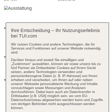
Das moderne Hotelkonzept von TUI BLUE ist
Ihre Entscheidung – Ihr Nutzungserlebnis
beliebt bei TUI Gästen aus verschiedenen
bei TUI.com
Ländern z.B. England, Deutschland oder
Wir nutzen Cookies und andere Technologien, die für
Skandinavien. Ein Hotelerlebnis mit modernem
Services und Funktionen auf unserer Website notwendig
Lifestyle und authentischen Erlebnissen.
sind.
Vor Ort im Hotel kümmern sich unsere
Darüber hinaus und soweit Sie einwilligen und
engagierten BLUE® Guides um das
„Zustimmen“ auswählen, können wir sowie unsere bis zu
Wohlbefinden unserer Gäste und beantworten
fünf Partner als Drittanbieter Cookies auf Ihrem Gerät
setzen, andere Technologien verwenden und
Fragen zum Hotel und der Umgebung.
personenbezogene Daten [z. B. IP-Adresse] von Ihnen
Vor Anreise empfiehlt es sich, die umfangreiche
erheben und verarbeiten, um Ihnen auf oder neben
unserer Webseite personalisierte Werbung und Inhalte
BLUE® App für iOS & Android herunterzuladen,
vorzuschlagen sowie Messungen und Analysen
um alle Informationen über den Hotelaufenthalt
durchzuführen. Dabei kann auch ein Datentransfer in
Drittstaaten [z.B. USA] möglich sein, wo vom EU-
zu erhalten und vor Ort praktische Funktionen wie
Datenschutzniveau abgewichen werden kann und Zugriffe
Reservierungsoptionen oder Serviceanfragen zu
von dortigen Behörden nicht ausgeschlossen werden
können.
nutzen. Bei Fragen steht die Pinnwandfunktion in