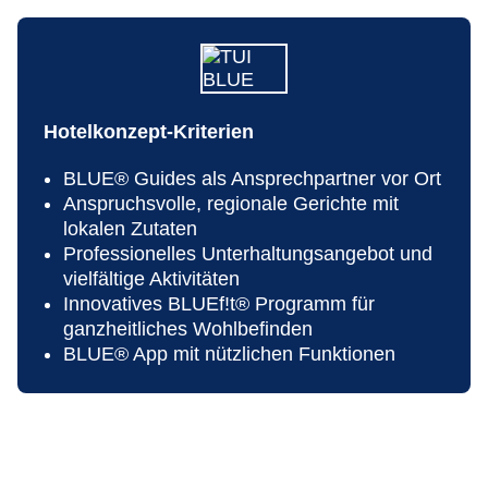
Parkmöglichkeiten: Parkplatz (nach
Verfügbarkeit), unbewacht: ohne Gebühr, Anfrage
& Reservierung nicht notwendig
Tagungseinrichtungen: Konferenzräume: 1
Etagen: 2, Zimmer: 175, Etagen Nebengebäude:
3
Hotelkonzept-Kriterien
Landeskategorie: 5 Sterne
BLUE® Guides als Ansprechpartner vor Ort
Anspruchsvolle, regionale Gerichte mit
lokalen Zutaten
Professionelles Unterhaltungsangebot und
vielfältige Aktivitäten
Innovatives BLUEf!t® Programm für
ganzheitliches Wohlbefinden
BLUE® App mit nützlichen Funktionen