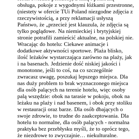
obsługa, pokoje z wygodnymi łóżkami przestronne,
(niestety w ofercie TUi Poland niezgodne zdjęcia z
rzeczywistością, a przy reklamacji usłyszą
Państwo, że „przecież jest klauzula, że zdjęcia są
tylko poglądowe. Na niemieckiej i brytyjskiej
stronie potrafili zamieścić aktualne, na polskiej nie.
Wracając do hotelu: Ciekawe animacje i
dodatkowe aktywności sportowe. Plaża blisko,
ilość leżaków wystarczająca zarówno na plaży, jak
i na basenach. Jedzienie dość niskiej jakości i
monotonne, jeśli to coś, na co szczególnie
zwracasz uwagę, poszukaj lepszego miejsca. Dla
nas duży problem to brak wyznaczonego miejsca
dla osób palących na terenie hotelu, więc osoby
palą wszędzie: obok na tarasie w pokoju, obok na
leżaku na plaży i nad basenem, i obok przy stoliku
w restauracji oraz barze. Dla osób dbających o
swoje zdrowie, to trudne do zaakceptowania. Dla
hotelu to normalne, dla osób palących - normalna
praktyka bez przebłysku myśli, że to oprócz tego,
że niezdrowe to zwyczajnie… niekulturalne.