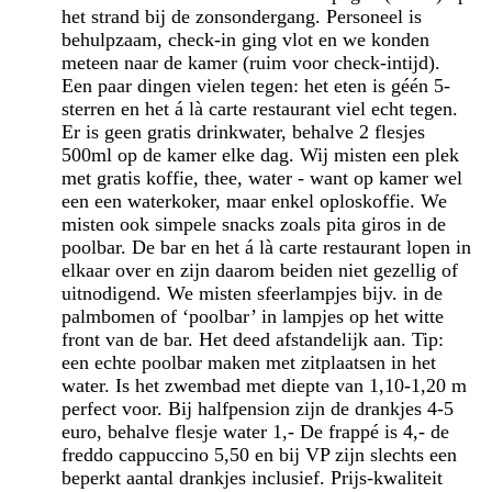
het strand bij de zonsondergang. Personeel is
behulpzaam, check-in ging vlot en we konden
meteen naar de kamer (ruim voor check-intijd).
Een paar dingen vielen tegen: het eten is géén 5-
sterren en het á là carte restaurant viel echt tegen.
Er is geen gratis drinkwater, behalve 2 flesjes
500ml op de kamer elke dag. Wij misten een plek
met gratis koffie, thee, water - want op kamer wel
een een waterkoker, maar enkel oploskoffie. We
misten ook simpele snacks zoals pita giros in de
poolbar. De bar en het á là carte restaurant lopen in
elkaar over en zijn daarom beiden niet gezellig of
uitnodigend. We misten sfeerlampjes bijv. in de
palmbomen of ‘poolbar’ in lampjes op het witte
front van de bar. Het deed afstandelijk aan. Tip:
een echte poolbar maken met zitplaatsen in het
water. Is het zwembad met diepte van 1,10-1,20 m
perfect voor. Bij halfpension zijn de drankjes 4-5
euro, behalve flesje water 1,- De frappé is 4,- de
freddo cappuccino 5,50 en bij VP zijn slechts een
beperkt aantal drankjes inclusief. Prijs-kwaliteit