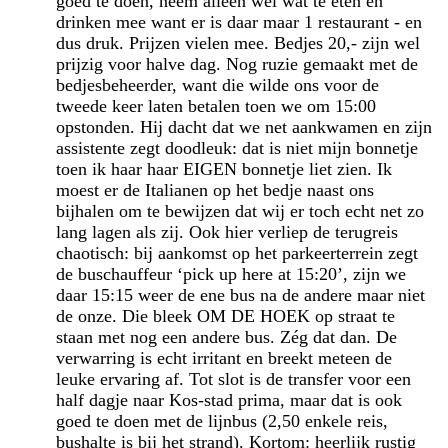
goed te doen, neem alleen wel wat te eten en
drinken mee want er is daar maar 1 restaurant - en
dus druk. Prijzen vielen mee. Bedjes 20,- zijn wel
prijzig voor halve dag. Nog ruzie gemaakt met de
bedjesbeheerder, want die wilde ons voor de
tweede keer laten betalen toen we om 15:00
opstonden. Hij dacht dat we net aankwamen en zijn
assistente zegt doodleuk: dat is niet mijn bonnetje
toen ik haar haar EIGEN bonnetje liet zien. Ik
moest er de Italianen op het bedje naast ons
bijhalen om te bewijzen dat wij er toch echt net zo
lang lagen als zij. Ook hier verliep de terugreis
chaotisch: bij aankomst op het parkeerterrein zegt
de buschauffeur ‘pick up here at 15:20’, zijn we
daar 15:15 weer de ene bus na de andere maar niet
de onze. Die bleek OM DE HOEK op straat te
staan met nog een andere bus. Zég dat dan. De
verwarring is echt irritant en breekt meteen de
leuke ervaring af. Tot slot is de transfer voor een
half dagje naar Kos-stad prima, maar dat is ook
goed te doen met de lijnbus (2,50 enkele reis,
bushalte is bij het strand). Kortom: heerlijk rustig