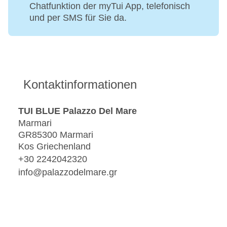
Chatfunktion der myTui App, telefonisch
und per SMS für Sie da.
Kontaktinformationen
TUI BLUE Palazzo Del Mare
Marmari
GR85300 Marmari
Kos Griechenland
+30 2242042320
info@palazzodelmare.gr