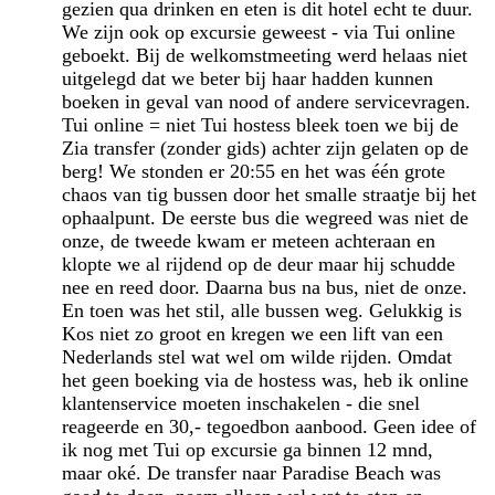
gezien qua drinken en eten is dit hotel echt te duur.
We zijn ook op excursie geweest - via Tui online
geboekt. Bij de welkomstmeeting werd helaas niet
uitgelegd dat we beter bij haar hadden kunnen
boeken in geval van nood of andere servicevragen.
Tui online = niet Tui hostess bleek toen we bij de
Zia transfer (zonder gids) achter zijn gelaten op de
berg! We stonden er 20:55 en het was één grote
chaos van tig bussen door het smalle straatje bij het
ophaalpunt. De eerste bus die wegreed was niet de
onze, de tweede kwam er meteen achteraan en
klopte we al rijdend op de deur maar hij schudde
nee en reed door. Daarna bus na bus, niet de onze.
En toen was het stil, alle bussen weg. Gelukkig is
Kos niet zo groot en kregen we een lift van een
Nederlands stel wat wel om wilde rijden. Omdat
het geen boeking via de hostess was, heb ik online
klantenservice moeten inschakelen - die snel
reageerde en 30,- tegoedbon aanbood. Geen idee of
ik nog met Tui op excursie ga binnen 12 mnd,
maar oké. De transfer naar Paradise Beach was