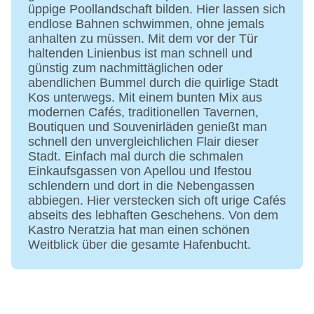
üppige Poollandschaft bilden. Hier lassen sich
Pool „Indoor“: ohne Gebühr, Indoor, Süßwasser,
endlose Bahnen schwimmen, ohne jemals
im Wellnessbereich, Liegen: ohne Gebühr
anhalten zu müssen. Mit dem vor der Tür
Pool „Side pool“: ohne Gebühr, Outdoor,
haltenden Linienbus ist man schnell und
Süßwasser, Liegen: ohne Gebühr,
günstig zum nachmittäglichen oder
Sonnenschirme: ohne Gebühr
abendlichen Bummel durch die quirlige Stadt
Pool „Junior Suites block pool“: ohne Gebühr,
Kos unterwegs. Mit einem bunten Mix aus
Outdoor, Süßwasser, Liegen: ohne Gebühr,
modernen Cafés, traditionellen Tavernen,
Sonnenschirme: ohne Gebühr
Boutiquen und Souvenirläden genießt man
Whirlpool: ohne Gebühr, Indoor, Süßwasser, im
schnell den unvergleichlichen Flair dieser
Stadt. Einfach mal durch die schmalen
Wellnessbereich
Einkaufsgassen von Apellou und Ifestou
Badetücher: ohne Gebühr
schlendern und dort in die Nebengassen
Souvenirshop, Minimarkt, Friseur
abbiegen. Hier verstecken sich oft urige Cafés
Internet: WLAN/WiFi, im gesamten Hotel
abseits des lebhaften Geschehens. Von dem
(Anlage): ohne Gebühr
Kastro Neratzia hat man einen schönen
Internetterminal: gegen Gebühr
Weitblick über die gesamte Hafenbucht.
Wäscheservice: gegen Gebühr
Zahlungsarten: TUI Card / VISA, MasterCard,
Diners
Haustiere nicht erlaubt