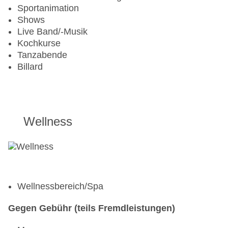
Kinderpool: Outdoor
Sportanimation
Shows
KINDER
Live Band/-Musik
Kochkurse
Kindermenü
Tanzabende
Kinderclub/Miniclub: saisonabhängig
Billard
Kinderanimation: saisonabhängig
Kinderspielplatz
TEENS
Wellness
Jugendanimation: saisonabhängig
Wellnessbereich/Spa
Gegen Gebühr (teils Fremdleistungen)