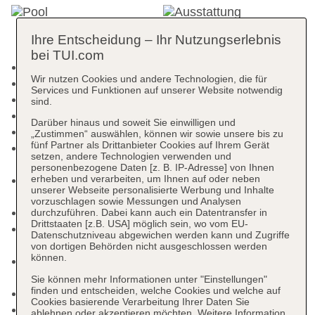
Ihre Entscheidung – Ihr Nutzungserlebnis
bei TUI.com
Kurtaxe/Ökotaxe/Touristensteuer zahlbar vor Ort
Wir nutzen Cookies und andere Technologien, die für
Check-in Zeit ab 15:00 Uhr
Services und Funktionen auf unserer Website notwendig
Check-out Zeit bis 10:00 Uhr
sind.
Rezeption
Darüber hinaus und soweit Sie einwilligen und
Pools: 9
„Zustimmen“ auswählen, können wir sowie unsere bis zu
fünf Partner als Drittanbieter Cookies auf Ihrem Gerät
Pool: Outdoor, Liegen: ohne Gebühr,
setzen, andere Technologien verwenden und
Sonnenschirme: ohne Gebühr
personenbezogene Daten [z. B. IP-Adresse] von Ihnen
erheben und verarbeiten, um Ihnen auf oder neben
Activitypool: Outdoor, Wasserrutsche, Liegen:
unserer Webseite personalisierte Werbung und Inhalte
ohne Gebühr, Sonnenschirme: ohne Gebühr
vorzuschlagen sowie Messungen und Analysen
Kinderpool
durchzuführen. Dabei kann auch ein Datentransfer in
Drittstaaten [z.B. USA] möglich sein, wo vom EU-
Pool: Liegen: ohne Gebühr, Sonnenschirme:
Datenschutzniveau abgewichen werden kann und Zugriffe
ohne Gebühr
von dortigen Behörden nicht ausgeschlossen werden
können.
Pool: Outdoor, Liegen: ohne Gebühr,
Sonnenschirme: ohne Gebühr
Sie können mehr Informationen unter "Einstellungen"
finden und entscheiden, welche Cookies und welche auf
Kinderpool: Outdoor
Cookies basierende Verarbeitung Ihrer Daten Sie
Kinderpool: Outdoor
ablehnen oder akzeptieren möchten. Weitere Information