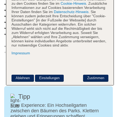
zu den Cookies finden Sie im
Cookie-Hinweis
. Zusätzliche
25m-Sport-Pool: Outdoor
Informationen zur auf Cookies basierenden Verarbeitung
Pool „spray park lagoon“: Outdoor
Ihrer Daten finden Sie im
Datenschutz-Hinweis
. Sie
Souvenirshop, Minimarkt
können zudem jederzeit Ihre Entscheidung über "Cookie-
Einstellungen" [in der Fußzeile der Webseite] durch
Arzt
Ausschalten der Kategorien widerrufen. Ein solcher
Diskothek/Nachtclub, Amphitheater
Widerruf wirkt sich nicht auf die Rechtmäßigkeit der bis
zum Widerruf erfolgten Verarbeitung aus. Soweit Sie
Internet: WLAN/WiFi, im öffentlichen Bereich:
„Ablehnen“ wählen und Ihre Zustimmung verweigern,
ohne Gebühr
können keine individuellen Angebote unterbreitet werden,
nur notwendige Cookies sind aktiv.
Waschsalon: gegen Gebühr
Zahlungsarten: TUI Card / VISA, MasterCard, EC
Impressum
Karte/Maestro, die Hinterlegung einer Kreditkarte
Weitere Informationen
beim Check In ist Pflicht
Haustier: Hund erlaubt: einmalig ca. 30 EUR,
Anfrage & Reservierung notwendig
Ablehnen
Einstellungen
Zustimmen
Parkmöglichkeiten: Parkplatz (nach
Verfügbarkeit), unbewacht: ohne Gebühr
Landeskategorie: 4 Sterne
Tipp
Tree Experience: Ein Hochseilgarten
zwischen den Bäumen des Parks. Klettern
erleben und Erinnerungen schaffen!