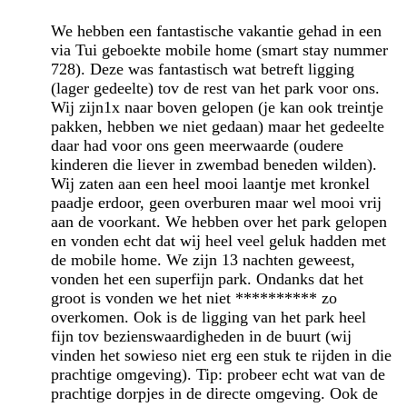
We hebben een fantastische vakantie gehad in een
via Tui geboekte mobile home (smart stay nummer
728). Deze was fantastisch wat betreft ligging
(lager gedeelte) tov de rest van het park voor ons.
Wij zijn1x naar boven gelopen (je kan ook treintje
pakken, hebben we niet gedaan) maar het gedeelte
daar had voor ons geen meerwaarde (oudere
kinderen die liever in zwembad beneden wilden).
Wij zaten aan een heel mooi laantje met kronkel
paadje erdoor, geen overburen maar wel mooi vrij
aan de voorkant. We hebben over het park gelopen
en vonden echt dat wij heel veel geluk hadden met
de mobile home. We zijn 13 nachten geweest,
vonden het een superfijn park. Ondanks dat het
groot is vonden we het niet ********** zo
overkomen. Ook is de ligging van het park heel
fijn tov bezienswaardigheden in de buurt (wij
vinden het sowieso niet erg een stuk te rijden in die
prachtige omgeving). Tip: probeer echt wat van de
prachtige dorpjes in de directe omgeving. Ook de