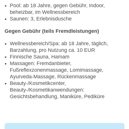
Gebühr
Pool: ab 18 Jahre, gegen Gebühr, Indoor,
Kinderanimation: saisonabhängig
beheizbar, im Wellnessbereich
Kinderspielplatz
Saunen: 3, Erlebnisdusche
TEENS
Gegen Gebühr (teils Fremdleistungen)
Jugendanimation: saisonabhängig
Wellnessbereich/Spa: ab 18 Jahre, täglich,
Barzahlung, pro Nutzung ca. 10 EUR
Finnische Sauna, Hamam
Massagen: Fremdanbieter,
Fußreflexzonenmassage, Lomimassage,
Ayurveda-Massage, Rückenmassage
Beauty-/Kosmetikcenter,
Beauty-/Kosmetikanwendungen:
Gesichtsbehandlung, Maniküre, Pediküre