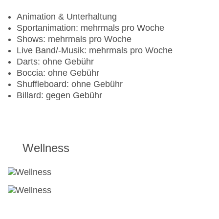
Für Familien
serviert werden, sind gegen Gebühr
Animation & Unterhaltung
Kinderpool: Outdoor, Süßwasser, beheizbar,
Sportanimation: mehrmals pro Woche
Liegen: ohne Gebühr
Shows: mehrmals pro Woche
Kinderpool: Outdoor, Süßwasser, beheizbar,
Live Band/-Musik: mehrmals pro Woche
Liegen: ohne Gebühr
Darts: ohne Gebühr
Kinderpool „Kinderpool mit Wasserspielen“: ohne
Boccia: ohne Gebühr
Gebühr, Outdoor, Süßwasser, beheizbar:
Shuffleboard: ohne Gebühr
November - April, Anzahl Wasserrutschen: 5,
Billard: gegen Gebühr
ohne Gebühr, integrierter Kinder/Babypool,
Liegestühle: ohne Gebühr
BABYS
Wellness
Babynahrung
Kinderhochstuhl
KINDER
Kinderclub/Miniclub: saisonabhängig, ohne