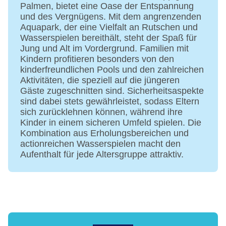
Palmen, bietet eine Oase der Entspannung
Pool: Outdoor, Süßwasser, flach abfallend,
und des Vergnügens. Mit dem angrenzenden
Liegen: ohne Gebühr
Aquapark, der eine Vielfalt an Rutschen und
Pool: Outdoor, Süßwasser, flach abfallend,
Wasserspielen bereithält, steht der Spaß für
Liegen: ohne Gebühr
Jung und Alt im Vordergrund. Familien mit
Badetücher
Kindern profitieren besonders von den
Souvenirshop, Boutique, Friseur
kinderfreundlichen Pools und den zahlreichen
Arzt
Aktivitäten, die speziell auf die jüngeren
Internet: WLAN/WiFi, im gesamten Hotel
Gäste zugeschnitten sind. Sicherheitsaspekte
(Anlage): ohne Gebühr
sind dabei stets gewährleistet, sodass Eltern
sich zurücklehnen können, während ihre
Wäscheservice: gegen Gebühr
Kinder in einem sicheren Umfeld spielen. Die
Zahlungsarten: TUI Card / VISA, MasterCard,
Kombination aus Erholungsbereichen und
American Express
actionreichen Wasserspielen macht den
Haustiere nicht erlaubt
Aufenthalt für jede Altersgruppe attraktiv.
Gebäudeanzahl: 1, Etagen: 4, Zimmer: 389
Landeskategorie: 4 Sterne