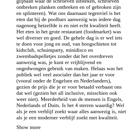
glijbaan waar de schroeven uitsteken, schroeven
ontbreken planken ontbreken en of gebroken zijn
en splinteren). Wat ons daarnaast tegenviel is het
eten dat bij de poolbars aanwezig was iedere dag
nagenoeg hetzelfde is en niet echt kwaliteit heeft.
Het eten in het grote restaurant (foodmarket) was
wel diverser en goed. De gehele dag is er wel iets
te doen voor jong en oud, van boogschieten tot
kidsclub, schuimparty, minidisco en
zwembadspelletjes zonder dat het overdreven
aanwezig was, je kunt er vrijblijvend en
ongedwongen gebruik van maken. Helaas was het
publiek wel veel asocialer dan het jaar er voor
(vooral onder de Engelsen en Nederlanders),
gezien de prijs die je er voor betaald verbaast ons
dat wel (gezien het all inclusive, misschien ook
weer niet). Meerderheid van de mensen is Engels,
Nederlands of Duits. Is het 4 sterren waardig? Wel
als je een verblijf zoekt waar alles aanwezig is, niet
als je een moderner verblijf zoekt met kwaliteit.
Show more