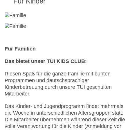
Für Kinder
Gerichte: Anfrage notwendig, Vollwertkost:
Anfrage notwendig, Buffet, Showcooking, Anfrage
& Reservierung nicht notwendig, ohne Gebühr,
klimatisierbar, mit Terrasse, Kinderhochstuhl,
angemessene Kleidung erwünscht
Restaurant „Mordisco Family Snack“: Küche:
international, Buffet, Anfrage & Reservierung
nicht notwendig, ohne Gebühr, täglich, mit
Für Familien
Terrasse, am Pool, Kinderhochstuhl
Das bietet unser TUI KIDS CLUB:
Restaurant „La Choza“: Küche: international,
Buffet, Anfrage & Reservierung nicht notwendig,
Riesen Spaß für die ganze Familie mit bunten
ohne Gebühr, täglich, am Pool, Kinderhochstuhl
Programmen und deutschsprachiger
Spezialitätenrestaurant „Kokoro“: Küche:
Kinderbetreuung durch unsere TUI geschulten
asiatisch, Sushi, Buffet, Reservierung notwendig,
Mitarbeiter.
gegen Gebühr, täglich, mit Terrasse,
angemessene Kleidung erwünscht
Das Kinder- und Jugendprogramm findet mehrmals
Spezialitätenrestaurant „Il Peccato“: Küche:
die Woche in unterschiedlichen Altersgruppen statt.
italienisch, Buffet, Reservierung notwendig,
Die Mitarbeiter übernehmen während dieser Zeit die
gegen Gebühr, täglich, mit Terrasse,
volle Verantwortung für die Kinder (Anmeldung vor
angemessene Kleidung erwünscht