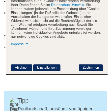
Informationen zur auf Cookies basierenden Verarbeitung
Kinderpool: Outdoor, Süßwasser, beheizbar,
Ihrer Daten finden Sie im
Datenschutz-Hinweis
. Sie
Liegen: ohne Gebühr
können zudem jederzeit Ihre Entscheidung über "Cookie-
Pool „Adults-only Pool“: ab 18 Jahre, ohne
Einstellungen" [in der Fußzeile der Webseite] durch
Ausschalten der Kategorien widerrufen. Ein solcher
Gebühr, Outdoor, Süßwasser, beheizbar:
Widerruf wirkt sich nicht auf die Rechtmäßigkeit der bis
November - April, Balinesische Betten: gegen
zum Widerruf erfolgten Verarbeitung aus. Soweit Sie
„Ablehnen“ wählen und Ihre Zustimmung verweigern,
Gebühr, Liegen: ohne Gebühr
können keine individuellen Angebote unterbreitet werden,
Pool: ab 18 Jahre, gegen Gebühr, Indoor,
nur notwendige Cookies sind aktiv.
beheizbar, im Wellnessbereich
Impressum
Pool „Pool mit Wasserrutschen“: ohne Gebühr,
Outdoor, Süßwasser, beheizbar: November -
April, Anzahl Wasserrutschen: 4, ohne Gebühr,
Liegestühle: ohne Gebühr
Weitere Informationen
Ablehnen
Einstellungen
Zustimmen
Kinderpool „Kinderpool mit Wasserspielen“: ohne
Gebühr, Outdoor, Süßwasser, beheizbar:
November - April, Anzahl Wasserrutschen: 5,
ohne Gebühr, integrierter Kinder/Babypool,
Liegestühle: ohne Gebühr
Pool: Outdoor, Süßwasser, flach abfallend,
Tipp
beheizbar, Balinesische Betten: gegen Gebühr,
Die Poollandschaft, umsäumt von üppigen
Liegen: ohne Gebühr