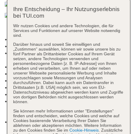
Ihre Entscheidung – Ihr Nutzungserlebnis
bei TUI.com
Wir nutzen Cookies und andere Technologien, die für
Services und Funktionen auf unserer Website notwendig
sind.
Check-in Zeit ab 14:00 Uhr
Darüber hinaus und soweit Sie einwilligen und
Check-out Zeit bis 12:00 Uhr
„Zustimmen“ auswählen, können wir sowie unsere bis zu
Late Check-out: 12:00 Uhr - 18:00 Uhr, einmalig
fünf Partner als Drittanbieter Cookies auf Ihrem Gerät
setzen, andere Technologien verwenden und
ca. 75 EUR, Anfrage & Reservierung notwendig
personenbezogene Daten [z. B. IP-Adresse] von Ihnen
Rezeption, Geldwechsel möglich
erheben und verarbeiten, um Ihnen auf oder neben
Lift
unserer Webseite personalisierte Werbung und Inhalte
vorzuschlagen sowie Messungen und Analysen
Geldautomat in der Unterkunft
durchzuführen. Dabei kann auch ein Datentransfer in
Gartenanlage, Sonnenterrasse
Drittstaaten [z.B. USA] möglich sein, wo vom EU-
Datenschutzniveau abgewichen werden kann und Zugriffe
Pools: 10
von dortigen Behörden nicht ausgeschlossen werden
Pool: Outdoor, Süßwasser, flach abfallend,
können.
beheizbar, Balinesische Betten: gegen Gebühr,
Sie können mehr Informationen unter "Einstellungen"
Liegen: ohne Gebühr
finden und entscheiden, welche Cookies und welche auf
Cookies basierende Verarbeitung Ihrer Daten Sie
Kinderpool: Outdoor, Süßwasser, beheizbar,
ablehnen oder akzeptieren möchten. Weitere Information
Liegen: ohne Gebühr
zu den Cookies finden Sie im
Cookie-Hinweis
. Zusätzliche