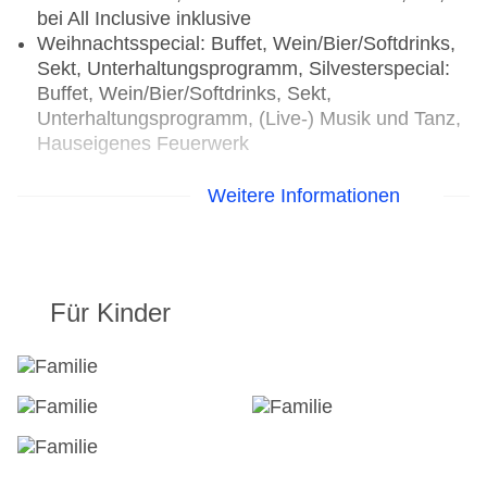
bei All Inclusive inklusive
Weihnachtsspecial: Buffet, Wein/Bier/Softdrinks,
Sekt, Unterhaltungsprogramm, Silvesterspecial:
Buffet, Wein/Bier/Softdrinks, Sekt,
Unterhaltungsprogramm, (Live-) Musik und Tanz,
Hauseigenes Feuerwerk
Hauptrestaurant „Hafenrestaurant“: Küche:
Weitere Informationen
landestypisch, Babynahrung: ohne Gebühr,
glutenfreie Gerichte: ohne Gebühr, Kinderbuffet:
ohne Gebühr, lactosefreie Gerichte: ohne Gebühr,
leichte Gerichte: ohne Gebühr, saisonale
Für Kinder
Gerichte: ohne Gebühr, vegetarische Gerichte:
ohne Gebühr, vegane Gerichte: ohne Gebühr,
Vollwertkost: ohne Gebühr, Buffet, Afternoon Tea
Bars & mehr: 6
Bar „Anleger“: saisonabhängig, ohne Gebühr
Bar „Cheers Bar“: täglich, ohne Gebühr
Bar „Bierstube zum Selbstzapfen“