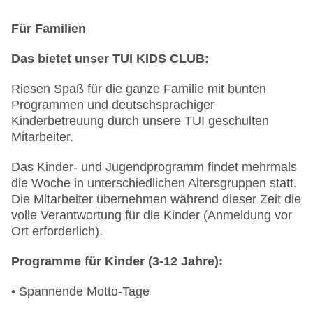
Poolbar Outdoor: saisonabhängig;
wetterabhängig
Für Familien
Lobbybar „Lobbylounge mit Kamin“:
saisonabhängig
Das bietet unser TUI KIDS CLUB:
Bar „Schiffsbar“: täglich, ohne Gebühr
Riesen Spaß für die ganze Familie mit bunten
Das Hauptrestaurant (Hafenrestaurant) bietet
Programmen und deutschsprachiger
verschiedene Buffet- und Live-Cooking Stationen,
Kinderbetreuung durch unsere TUI geschulten
u.a. die Kombüse (frische Fisch-/Meeresgerichte)
Mitarbeiter.
sowie den Restaurantbereich Siel
Die Bar "Anleger" ist nur während des
Das Kinder- und Jugendprogramm findet mehrmals
Animationsprogrammes nutzbar
die Woche in unterschiedlichen Altersgruppen statt.
In den Tagen um Weihnachten werden einige
Die Mitarbeiter übernehmen während dieser Zeit die
Aktivitäten wie "Geschenke basteln für die Eltern",
volle Verantwortung für die Kinder (Anmeldung vor
"gemeinsames Weihnachtsbaumschmücken",
Ort erforderlich).
"Weihnachtsliedersingen" und ein
Weihnachtsmarkt angeboten
Programme für Kinder (3-12 Jahre):
An Silvester gibt es tagsüber ein
Unterhaltungsprogramm für Familien und abends
• Spannende Motto-Tage
eine inkludierte Silvestergala mit Livemusik,