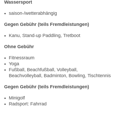
Wassersport
• Packende Challenges
saison-/wetterabhängig
• Coole DIY Aktionen
Gegen Gebühr (teils Fremdleistungen)
• verschiedene Sportangebote und vieles mehr
Kanu, Stand-up Paddling, Tretboot
Highlights:
Ohne Gebühr
• Kids Disco
Fitnessraum
• 1x Woche Familienaktivitäten
Yoga
Fußball, Beachfußball, Volleyball,
• 1x Woche Kids Night
Beachvolleyball, Badminton, Bowling, Tischtennis
Für Familien
Gegen Gebühr (teils Fremdleistungen)
Kinderbetreuung: ohne Gebühr
Minigolf
Radsport: Fahrrad
BABYS