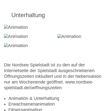
Babynahrung
Flaschenwärmer: gegen Kaution, Barzahlung,
Anfrage & Reservierung notwendig
Unterhaltung
Babyphone: gegen Kaution, Anfrage &
Reservierung nicht notwendig
Wickelauflage
KINDER
Kinderbuffet
Kinderclub/Miniclub: von 3 Jahre bis 12 Jahre,
mehrmals pro Woche, ohne Gebühr, Sprachen:
Die Nordsee Spielstadt ist zu den auf der
deutsch, englisch
Internetseite der Spielstadt ausgeschriebenen
Kinderanimation
Öffnungszeiten inkludiert und in der Nebensaison
Kinderspielzimmer: von 3 Jahre bis 12 Jahre
nur am Wochenende geöffnet. www.nordsee-
Kinderspielplatz
spielstadt.de/oeffnungszeiten
Minidisco: von 3 Jahre bis 12 Jahre, mehrmals
pro Woche, ohne Gebühr, Sprachen: deutsch,
Animation & Unterhaltung
englisch
Erwachsenenanimation
Fitnessanimation