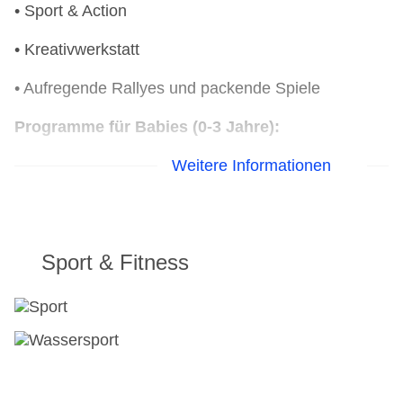
• Sport & Action
sowie Party in mehreren Bereichen und ein
Feuerwerk
• Kreativwerkstatt
Das neue Jahr startet mit einem Neujahrsbrunch
sowie einem Unterhaltungsprogramm für Familien
• Aufregende Rallyes und packende Spiele
Programme für Babies (0-3 Jahre):
Weitere Informationen
• Spielgruppe für alle Kinder von 0-3 Jahre in
Begleitung eines Elternteils
• Mehrmals pro Woche, außerhalb der deutschen
Schulferien
Sport & Fitness
• Es wird ein kleinkindgerechtes Programm
angeboten, an dem die Eltern mit ihrem Kind
teilnehmen können
Programme für Teens 13-17 Jahre (in den
deutschen Sommerferien):