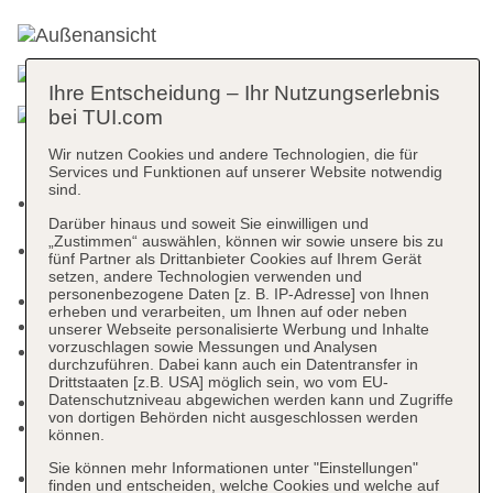
Ihre Entscheidung – Ihr Nutzungserlebnis
bei TUI.com
Wir nutzen Cookies und andere Technologien, die für
Services und Funktionen auf unserer Website notwendig
sind.
Pro Zimmer sind maximal zwei Hunde erlaubt
Darüber hinaus und soweit Sie einwilligen und
„Zustimmen“ auswählen, können wir sowie unsere bis zu
Kurtaxe/Ökotaxe/Touristensteuer zahlbar vor Ort:
fünf Partner als Drittanbieter Cookies auf Ihrem Gerät
Fremdanbieter, pro Nacht ca. 1.60 EUR
setzen, andere Technologien verwenden und
personenbezogene Daten [z. B. IP-Adresse] von Ihnen
Check-in Zeit ab 16:00 Uhr
erheben und verarbeiten, um Ihnen auf oder neben
Check-out Zeit bis 11:00 Uhr
unserer Webseite personalisierte Werbung und Inhalte
vorzuschlagen sowie Messungen und Analysen
Early Check-in: 12:00 Uhr - 16:00 Uhr, gegen
durchzuführen. Dabei kann auch ein Datentransfer in
Gebühr
Drittstaaten [z.B. USA] möglich sein, wo vom EU-
Datenschutzniveau abgewichen werden kann und Zugriffe
Hoteleröffnung: 2025
von dortigen Behörden nicht ausgeschlossen werden
Rezeption: täglich, Sprachen: deutsch, englisch,
können.
Geldwechsel möglich
Sie können mehr Informationen unter "Einstellungen"
Gästebetreuung
finden und entscheiden, welche Cookies und welche auf