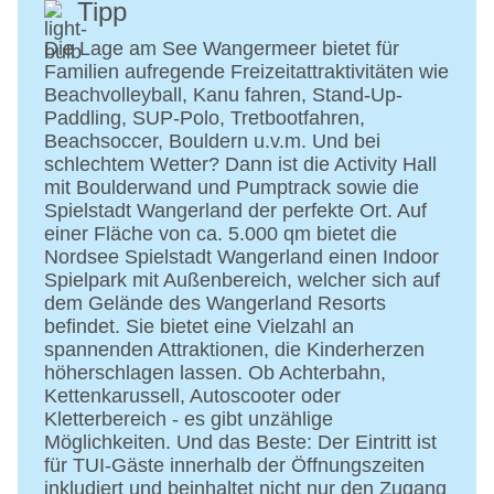
Tipp
Gebäudeanzahl: 8, Etagen: 2, Zimmer: 230
Landeskategorie: keine Sterneklassifizierung
Die Lage am See Wangermeer bietet für
Familien aufregende Freizeitattraktivitäten wie
Beachvolleyball, Kanu fahren, Stand-Up-
Paddling, SUP-Polo, Tretbootfahren,
Beachsoccer, Bouldern u.v.m. Und bei
schlechtem Wetter? Dann ist die Activity Hall
mit Boulderwand und Pumptrack sowie die
Spielstadt Wangerland der perfekte Ort. Auf
einer Fläche von ca. 5.000 qm bietet die
Nordsee Spielstadt Wangerland einen Indoor
Spielpark mit Außenbereich, welcher sich auf
dem Gelände des Wangerland Resorts
befindet. Sie bietet eine Vielzahl an
spannenden Attraktionen, die Kinderherzen
höherschlagen lassen. Ob Achterbahn,
Kettenkarussell, Autoscooter oder
Kletterbereich - es gibt unzählige
Möglichkeiten. Und das Beste: Der Eintritt ist
für TUI-Gäste innerhalb der Öffnungszeiten
inkludiert und beinhaltet nicht nur den Zugang