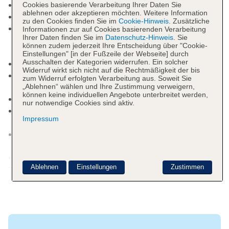
Wintergarten, Gemeinschaftslounge/TV-Bereich
Cookies basierende Verarbeitung Ihrer Daten Sie
ablehnen oder akzeptieren möchten. Weitere Information
Gartenanlage, Sonnenterrasse
zu den Cookies finden Sie im
Cookie-Hinweis
. Zusätzliche
Pool „Pool“: ohne Gebühr, Outdoor, Süßwasser,
Informationen zur auf Cookies basierenden Verarbeitung
Ihrer Daten finden Sie im
Datenschutz-Hinweis
. Sie
beheizbar: saisonabhängig; wetterabhängig,
können zudem jederzeit Ihre Entscheidung über "Cookie-
Liegen: ohne Gebühr
Einstellungen" [in der Fußzeile der Webseite] durch
Ausschalten der Kategorien widerrufen. Ein solcher
Diskothek/Nachtclub: ab 16 Jahre
Widerruf wirkt sich nicht auf die Rechtmäßigkeit der bis
Internet: WLAN/WiFi, im gesamten Hotel
zum Widerruf erfolgten Verarbeitung aus. Soweit Sie
(Anlage): ohne Gebühr
„Ablehnen“ wählen und Ihre Zustimmung verweigern,
können keine individuellen Angebote unterbreitet werden,
Waschsalon: gegen Gebühr
nur notwendige Cookies sind aktiv.
Zahlungsarten: TUI Card / VISA, MasterCard,
Impressum
American Express, EC Karte/Maestro
Haustier: Hund erlaubt: pro Nacht ca. 20 EUR,
Anfrage & Reservierung notwendig
Parkmöglichkeiten: Parkplatz (nach
Weitere Informationen
Ablehnen
Einstellungen
Zustimmen
Verfügbarkeit), unbewacht: ohne Gebühr, Anfrage
& Reservierung nicht notwendig
Businesscenter: gegen Gebühr
Tagungseinrichtungen: Konferenzräume: 11,
Tageslicht, Tagungsequipment: gegen Gebühr,
Coffee Breaks: gegen Gebühr