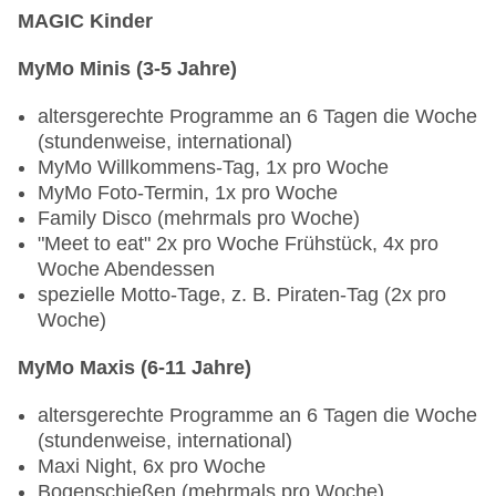
Spezielle Angebote
MAGIC Kinder
im Hauptrestaurant "Magico":
MyMo Minis (3-5 Jahre)
Local Corner (lokale Spezialitäten)
Green Fit Corner (gesunde leichte Küche)
altersgerechte Programme an 6 Tagen die Woche
vollwertige vegetarische und vegane Speisen
(stundenweise, international)
am Buffet verfügbar
MyMo Willkommens-Tag, 1x pro Woche
Kinderbuffet, Babyecke mit Mikrowelle,
MyMo Foto-Termin, 1x pro Woche
Fläschchenwärmer und Wasserkocher
Family Disco (mehrmals pro Woche)
in der Wunderbar:
"Meet to eat" 2x pro Woche Frühstück, 4x pro
Sandwich Grab & Go: 22.00. - 07.00 Uhr
Woche Abendessen
im Zimmer: bei Ankunft gefüllte Minibar mit
spezielle Motto-Tage, z. B. Piraten-Tag (2x pro
Wasser und Softdrinks (zusätzliches Wasser
Woche)
während des Aufenthaltes nach Bedarf)
im Fitnessbereich und an den Tennisplätzen:
MyMo Maxis (6-11 Jahre)
Wasserstation (Selbstbedienung)
alle Spezialitätenrestaurants bieten ein veganes
altersgerechte Programme an 6 Tagen die Woche
Menü und ein Kids Menü an
(stundenweise, international)
Speisen für bestimmte Diätformen (u.a. Allergien)
Maxi Night, 6x pro Woche
nach Absprache mit dem Club (info.kalawy@tui-
Bogenschießen (mehrmals pro Woche)