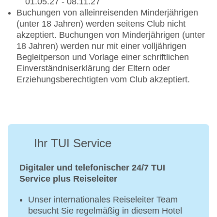
Aperitif games, mehrmals pro Woche
01.05.27 - 08.11.27
inklusive
Sundowner
Buchungen von alleinreisenden Minderjährigen
Zuschläge und Ausrüstung sind nicht
(unter 18 Jahren) werden seitens Club nicht
inklusive
Hinweis: Die Teilnahme beim Bogenschießen, Boccia, Darts,
akzeptiert. Buchungen von Minderjährigen (unter
Das Mindestalter beträgt 12 Jahre
Shuffleboard, Wasserpolo, Beach Tennis, Spyderball und
18 Jahren) werden nur mit einer volljährigen
Buchungstag/-dauer: täglich / 1 Tag
Aperitif games ist ab 16 Jahren erlaubt.
Begleitperson und Vorlage einer schriftlichen
Preis im Reisezeitraum 01.05.26 - 31.10.26:
Einverständniserklärung der Eltern oder
170 € pro Person
Erziehungsberechtigten vom Club akzeptiert.
Preis im Reisezeitraum 01.11.25 - 30.04.26:
170 € pro Person
Family Package:
12 Tauchgänge frei wählbar
bis auf drei Personen aufteilbar
Ihr TUI Service
Pressluftflasche, Blei, Gurt, Tauchbegleitung
inklusive
Zuschläge und Ausrüstung nicht inklusive
Digitaler und telefonischer 24/7 TUI
Das Mindestalter beträgt 12 Jahre
Service plus Reiseleiter
Buchungstag/-dauer: täglich / 1 Tag
Preis im Reisezeitraum 01.05.26 - 31.10.26:
Unser internationales Reiseleiter Team
405 € pro Person
besucht Sie regelmäßig in diesem Hotel