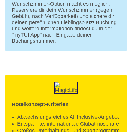
Wunschzimmer-Option macht es möglich.
Gebühr
Reserviere dir dein Wunschzimmer (gegen
TUI MAGIC LIFE App: der mobile Ferienbegleiter
Gebühr, nach Verfügbarkeit) und sichere dir
mit vielen nützlichen Funktionen für deinen
deinen persönlichen Lieblingsplatz! Buchung
Aufenthalt im Club, zum Beispiel Restaurant-
und weitere Informationen findest du in der
Buchungen (verfügbar in allen gängigen App
"myTUI App" nach Eingabe deiner
Stores)
Buchungsnummer.
Internetterminal: ohne Gebühr
Zahlungsarten: TUI Card / VISA, MasterCard,
American Express, Diners, EC Karte/Maestro
Haustiere nicht erlaubt
Parkplatz: nach Verfügbarkeit
Konferenzraum
Größe des Clubs: 117.000 qm
Zimmer: 537
Landeskategorie: 5 Sterne
Hotelkonzept-Kriterien
Abwechslungsreiches All Inclusive-Angebot
Entspannte, internationale Clubatmosphäre
Großes Unterhaltungs- und Sportprogramm