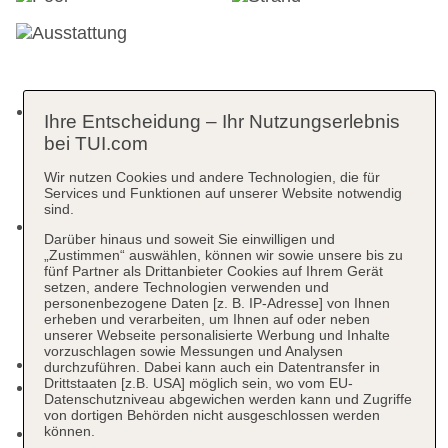
Check-in:
Ihre Entscheidung – Ihr Nutzungserlebnis
ab 15:00 Uhr
bei TUI.com
Bitte beim Einchecken an der Rezeption die
Wir nutzen Cookies und andere Technologien, die für
Ausweise (inklusive die Ausweise der Kinder)
Services und Funktionen auf unserer Website notwendig
bereithalten.
sind.
Check-out:
Darüber hinaus und soweit Sie einwilligen und
bis 12:00 Uhr
„Zustimmen“ auswählen, können wir sowie unsere bis zu
Nach Verfügbarkeit und in Absprache mit der
fünf Partner als Drittanbieter Cookies auf Ihrem Gerät
setzen, andere Technologien verwenden und
Rezeption kann ein Late Check-out gegen eine
personenbezogene Daten [z. B. IP-Adresse] von Ihnen
Gebühr von 55 € bis 15:00 Uhr oder von 90 €
erheben und verarbeiten, um Ihnen auf oder neben
unserer Webseite personalisierte Werbung und Inhalte
bis 18:00 Uhr gebucht werden.
vorzuschlagen sowie Messungen und Analysen
Rezeption, Geldwechsel möglich
durchzuführen. Dabei kann auch ein Datentransfer in
Drittstaaten [z.B. USA] möglich sein, wo vom EU-
Gästebetreuung: Sprachen: Deutsch, Englisch,
Datenschutzniveau abgewichen werden kann und Zugriffe
Arabisch
von dortigen Behörden nicht ausgeschlossen werden
können.
Gartenanlage, Sonnenterrasse mit Meerblick und