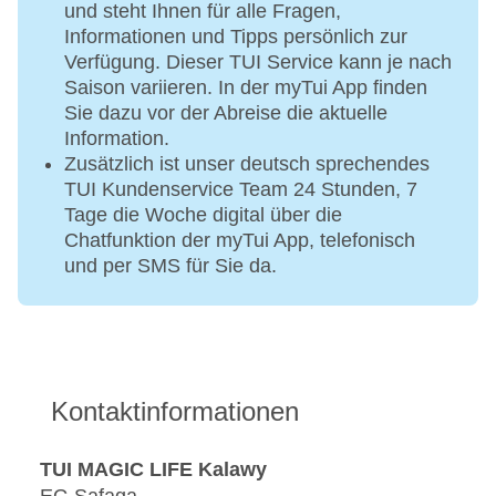
Preis im Reisezeitraum 01.11.25 - 30.04.26:
und steht Ihnen für alle Fragen,
405 € pro Person
Informationen und Tipps persönlich zur
Scuba Diver Ausbildungspaket:
Verfügung. Dieser TUI Service kann je nach
Dauer 2 Tage (2 Poollektionen, 3
Saison variieren. In der myTui App finden
Theorielektionen, 2 Übungstauchgänge)
Sie dazu vor der Abreise die aktuelle
Leihausrüstung, internationaler Tauchschein
Information.
und Lehrmaterial inklusive
Zusätzlich ist unser deutsch sprechendes
Paketstart zweimal pro Woche, dienstags
TUI Kundenservice Team 24 Stunden, 7
und samstags
Tage die Woche digital über die
Das Mindestalter beträgt 10 Jahre
Chatfunktion der myTui App, telefonisch
Buchungstag/-dauer: 2x pro Woche
und per SMS für Sie da.
Preis im Reisezeitraum 01.05.26 - 31.10.26:
228 € pro Person zzgl. Gebühren
Preis im Reisezeitraum 01.11.25 - 30.04.26:
228 € pro Person zzgl. Gebühren
Open Water Diver Ausbildungspaket:
Kontaktinformationen
Dauer 3 Tage (2 Poollektionen, 6
Theoriestunden, 4 Übungstauchgänge)
Leihausrüstung, internationaler Tauchschein
TUI MAGIC LIFE Kalawy
und Lehrmaterial inklusive