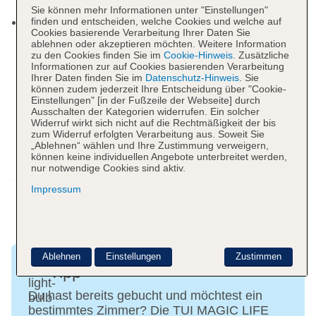
mit Poolblick
Sie können mehr Informationen unter "Einstellungen"
Pools: 6
finden und entscheiden, welche Cookies und welche auf
Cookies basierende Verarbeitung Ihrer Daten Sie
Activity Pool mit zwei Becken (davon ein
ablehnen oder akzeptieren möchten. Weitere Information
Becken beheizbar von ca. November bis ca.
zu den Cookies finden Sie im
Cookie-Hinweis
. Zusätzliche
Informationen zur auf Cookies basierenden Verarbeitung
Mai)
Ihrer Daten finden Sie im
Datenschutz-Hinweis
. Sie
Family Pool mit 3 Wasserrutschen
können zudem jederzeit Ihre Entscheidung über "Cookie-
Einstellungen" [in der Fußzeile der Webseite] durch
Relax Pool (beheizbar von ca. November bis
Ausschalten der Kategorien widerrufen. Ein solcher
ca. Mai)
Widerruf wirkt sich nicht auf die Rechtmäßigkeit der bis
zum Widerruf erfolgten Verarbeitung aus. Soweit Sie
Kinderpool (beheizbar von ca. November bis
„Ablehnen“ wählen und Ihre Zustimmung verweigern,
ca. Mai)
können keine individuellen Angebote unterbreitet werden,
Whirlpool im Spa-Bereich
nur notwendige Cookies sind aktiv.
Weitere Informationen
Liegen, Sonnenschirme/-dächer am Pool/Strand
Impressum
ohne Gebühr
Badetücher: ohne Gebühr
Duschen, Umkleidekabinen und Toiletten am
Pool/Strand ohne Gebühr
Ablehnen
Einstellungen
Zustimmen
Souvenirshop, Ladenzeile, Minimarkt, Friseur
Tipp
Arzt auf Anfrage, englischsprachig
Du hast bereits gebucht und möchtest ein
Disco, Amphitheater
bestimmtes Zimmer? Die TUI MAGIC LIFE
WLAN/WiFi: im gesamten Club und Zimmer ohne