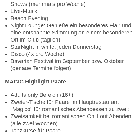
Shows (mehrmals pro Woche)
Mindestalter: 16 Jahre, bis 11 Jahre in Begleitung
Live-Musik
der Erziehungsberechtigten, ab 12 Jahren mit
Beach Evening
Einverständnis der Erziehungsberechtigten
Night Lounge: Genieße ein besonderes Flair und
eine entspannte Stimmung an einem besonderen
Tauchen
Ort im Club (täglich)
StarNight in white, jeden Donnerstag
Tauchrevier und Ausstattung:
Disco (4x pro Woche)
Bavarian Festival im September bzw. Oktober
einzigartiges Taucherparadies mit
(genaue Termine folgen)
farbenprächtigen Riffen direkt vor der Haustür
Tauchplatz mit großem Korallenblock (auf ca. 5
MAGIC Highlight Paare
Metern) über clubeigenen, festen Steg zu
erreichen (Ausrüstung wird zur Plattform
Adults only Bereich (16+)
gebracht)
Zweier-Tische für Paare im Hauptrestaurant
Tauchrevier sehr gut geeignet für Einsteiger und
"Magico" für romantisches Abendessen zu zweit
Fortgeschrittene
Zweisamkeit bei romantischen Chill-out Abenden
Tauchbasis direkt am Strand mit 2 klimatisierten
(alle zwei Wochen)
Theorieräumen, Lagerraum für private
Tanzkurse für Paare
Tauchausrüstung sowie einen Raum für