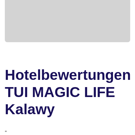
nachdem sie eine Muscle License für Teens absolviert haben.
* Die Tennistrainer sind für die Beurteilung und Einteilung der
Teilnehmer nach Spielstärke in den jeweiligen Trainingsgruppen
verantwortlich.
** Die Teilnahme ist ab 12 Jahren möglich
Hotelbewertungen
TUI MAGIC LIFE
Kalawy
"