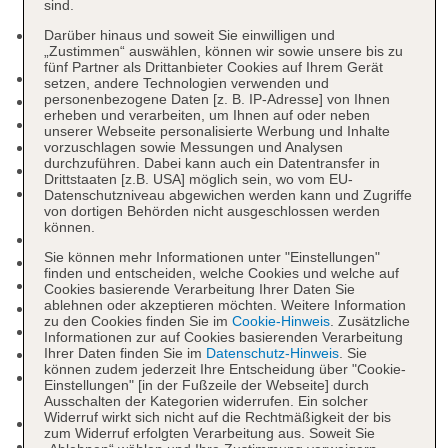
sind.
TUI Gäste aus verschiedenen Ländern
Darüber hinaus und soweit Sie einwilligen und
„Zustimmen“ auswählen, können wir sowie unsere bis zu
fünf Partner als Drittanbieter Cookies auf Ihrem Gerät
Rezeption, Hotelsafe
setzen, andere Technologien verwenden und
personenbezogene Daten [z. B. IP-Adresse] von Ihnen
Lift
erheben und verarbeiten, um Ihnen auf oder neben
Geldautomat in der Unterkunft
unserer Webseite personalisierte Werbung und Inhalte
Gartenanlage, Sonnenterrasse
vorzuschlagen sowie Messungen und Analysen
durchzuführen. Dabei kann auch ein Datentransfer in
Pools: 5
Drittstaaten [z.B. USA] möglich sein, wo vom EU-
Pool: Outdoor, Süßwasser, Liegestühle,
Datenschutzniveau abgewichen werden kann und Zugriffe
von dortigen Behörden nicht ausgeschlossen werden
Sonnenschirme
können.
Kinderpool
Sie können mehr Informationen unter "Einstellungen"
Kinderpool
finden und entscheiden, welche Cookies und welche auf
Pool: Outdoor
Cookies basierende Verarbeitung Ihrer Daten Sie
ablehnen oder akzeptieren möchten. Weitere Information
Pool
zu den Cookies finden Sie im
Cookie-Hinweis
. Zusätzliche
Souvenirshop
Informationen zur auf Cookies basierenden Verarbeitung
Arzt
Ihrer Daten finden Sie im
Datenschutz-Hinweis
. Sie
können zudem jederzeit Ihre Entscheidung über "Cookie-
Internet: WLAN/WiFi, im gesamten Hotel
Einstellungen" [in der Fußzeile der Webseite] durch
(Anlage): ohne Gebühr
Ausschalten der Kategorien widerrufen. Ein solcher
Widerruf wirkt sich nicht auf die Rechtmäßigkeit der bis
Waschsalon: gegen Gebühr
zum Widerruf erfolgten Verarbeitung aus. Soweit Sie
Zahlungsarten: TUI Card / VISA, MasterCard