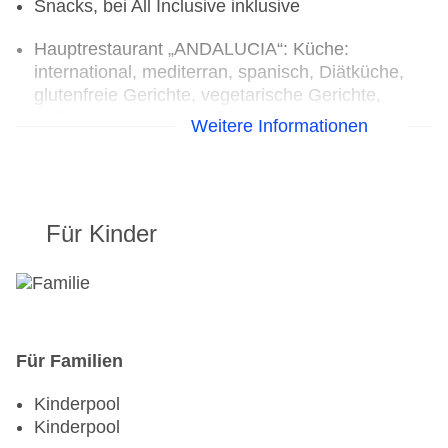
Snacks, bei All Inclusive inklusive
Hauptrestaurant „ANDALUCIA“: Küche:
international, mediterran, spanisch, Diätküche,
glutenfreie Gerichte, vegetarische Gerichte,
Buffet, Showcooking, klimatisierbar,
Weitere Informationen
Kinderhochstuhl
Bars & mehr: 3
Poolbar Outdoor „Bar Piscina“
Loungebar „Bar Bodega“
Für Kinder
Poolbar Outdoor „Bar Piscina Almeria“
Für Familien
Kinderpool
Kinderpool