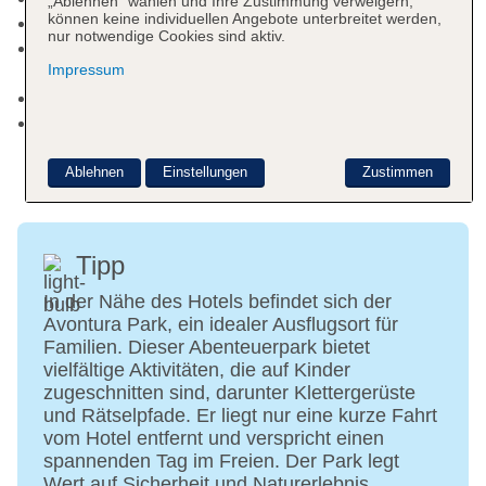
„Ablehnen“ wählen und Ihre Zustimmung verweigern,
können keine individuellen Angebote unterbreitet werden,
Haustiere nicht erlaubt
nur notwendige Cookies sind aktiv.
Parkmöglichkeiten: Parkplatz (nach
Impressum
Verfügbarkeit), unbewacht: pro Tag ca. 10 EUR
Gebäudeanzahl: 7, Etagen: 3, Zimmer: 310
Landeskategorie: 3 Sterne
Ablehnen
Einstellungen
Zustimmen
Tipp
In der Nähe des Hotels befindet sich der
Avontura Park, ein idealer Ausflugsort für
Familien. Dieser Abenteuerpark bietet
vielfältige Aktivitäten, die auf Kinder
zugeschnitten sind, darunter Klettergerüste
und Rätselpfade. Er liegt nur eine kurze Fahrt
vom Hotel entfernt und verspricht einen
spannenden Tag im Freien. Der Park legt
Wert auf Sicherheit und Naturerlebnis,