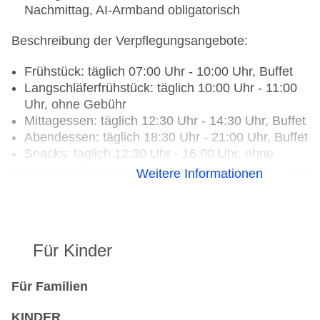
Nachmittag, AI-Armband obligatorisch
Beschreibung der Verpflegungsangebote:
Frühstück: täglich 07:00 Uhr - 10:00 Uhr, Buffet
Langschläferfrühstück: täglich 10:00 Uhr - 11:00
Uhr, ohne Gebühr
Mittagessen: täglich 12:30 Uhr - 14:30 Uhr, Buffet
Abendessen: täglich 18:30 Uhr - 21:00 Uhr, Buffet
Snacks: täglich 12:30 Uhr - 16:00 Uhr, ohne
Gebühr, bei All Inclusive inklusive,
Weitere Informationen
Kuchen/Gebäck: täglich 16:30 Uhr - 17:30 Uhr,
ohne Gebühr, bei All Inclusive inklusive
Weihnachtsspecial: Buffet, Silvesterspecial:
Buffet
Für Kinder
Restaurants: 2
Hauptrestaurant „L'OLIVIER“: Küche:
Für Familien
international, saisonale Gerichte: ohne Gebühr,
bei All Inclusive inklusive, Anfrage & Reservierung
KINDER