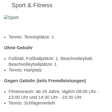
inklusive
Sport & Fitness
Strandbar: Juni - September, täglich 10:00 Uhr -
17:00 Uhr, ohne Gebühr, bei All Inclusive
inklusive
Öffnungszeiten der Restaurants, etc. können
variieren, je nach Auslastung
Tennis: Tennisplätze: 1
Restaurant "WORLD MEZE": 1 Besuch bei einem
Aufenthalt von 7 Nächten, Kapazität des
Ohne Gebühr
Restaurants sind 15 Personen
Fußball, Fußballplätze: 1, Beachvolleyball,
Beachvolleyballplätze: 1
Tennis: Hartplatz
Gegen Gebühr (teils Fremdleistungen)
Fitnessraum: ab 16 Jahre, täglich 09:00 Uhr -
13:00 Uhr und 14:30 Uhr - 18:30 Uhr
Tennis: Schlägerverleih