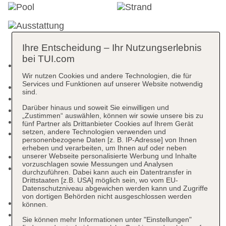
Ihre Entscheidung – Ihr Nutzungserlebnis
bei TUI.com
TUI Gäste aus verschiedenen Ländern
Wir nutzen Cookies und andere Technologien, die für
Services und Funktionen auf unserer Website notwendig
Kurtaxe/Ökotaxe/Touristensteuer zahlbar vor Ort
sind.
Nichtraucherhotel, Raucherbereich
Darüber hinaus und soweit Sie einwilligen und
Check-in Zeit ab 14:00 Uhr
„Zustimmen“ auswählen, können wir sowie unsere bis zu
Check-out Zeit bis 12:00 Uhr
fünf Partner als Drittanbieter Cookies auf Ihrem Gerät
setzen, andere Technologien verwenden und
Late Check-out: gegen Gebühr, Anfrage &
personenbezogene Daten [z. B. IP-Adresse] von Ihnen
Reservierung notwendig
erheben und verarbeiten, um Ihnen auf oder neben
Letzte Komplettrenovierung: 2014
unserer Webseite personalisierte Werbung und Inhalte
vorzuschlagen sowie Messungen und Analysen
Rezeption: täglich 24 Stunden, Sprachen:
durchzuführen. Dabei kann auch ein Datentransfer in
deutsch, englisch, französisch, Geldwechsel
Drittstaaten [z.B. USA] möglich sein, wo vom EU-
Datenschutzniveau abgewichen werden kann und Zugriffe
möglich, Hotelsafe: ohne Gebühr
von dortigen Behörden nicht ausgeschlossen werden
Gästebetreuung: Sprachen: englisch, französisch
können.
Lift
Sie können mehr Informationen unter "Einstellungen"