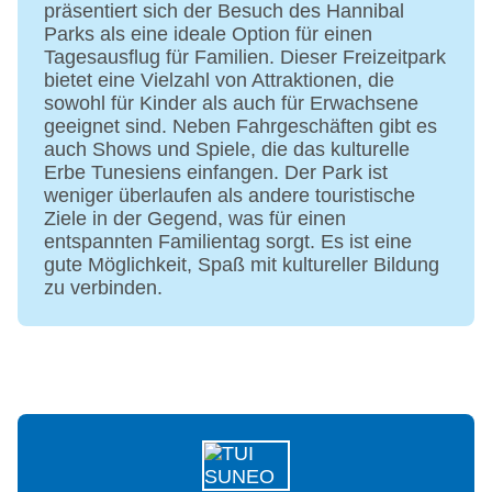
präsentiert sich der Besuch des Hannibal
Amphitheater
Parks als eine ideale Option für einen
Internet: WLAN/WiFi, im öffentlichen Bereich:
Tagesausflug für Familien. Dieser Freizeitpark
ohne Gebühr
bietet eine Vielzahl von Attraktionen, die
Wäscheservice: gegen Gebühr
sowohl für Kinder als auch für Erwachsene
Concierge Service, Gepäckservice
geeignet sind. Neben Fahrgeschäften gibt es
Zahlungsarten: TUI Card / VISA, MasterCard
auch Shows und Spiele, die das kulturelle
Haustiere nicht erlaubt
Erbe Tunesiens einfangen. Der Park ist
Parkmöglichkeiten: Parkplatz (nach
weniger überlaufen als andere touristische
Verfügbarkeit), bewacht: ohne Gebühr,
Ziele in der Gegend, was für einen
Stellplätze, nicht überdacht: ohne Gebühr
entspannten Familientag sorgt. Es ist eine
gute Möglichkeit, Spaß mit kultureller Bildung
Tagungseinrichtungen: Konferenzräume: 1,
zu verbinden.
klimatisierte Tagungsräume, Tageslicht
Gebäudeanzahl: 1, Etagen: 4, Zimmer: 468
Landeskategorie: 4 Sterne