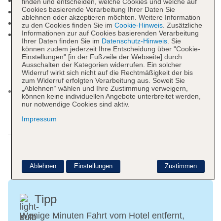
Gemeinschaftslounge/TV-Bereich
finden und entscheiden, welche Cookies und welche auf
Cookies basierende Verarbeitung Ihrer Daten Sie
Gartenanlage, Sonnenterrasse
ablehnen oder akzeptieren möchten. Weitere Information
Pools: 3
zu den Cookies finden Sie im
Cookie-Hinweis
. Zusätzliche
Informationen zur auf Cookies basierenden Verarbeitung
Pool: Januar - Dezember; wetterabhängig, ohne
Ihrer Daten finden Sie im
Datenschutz-Hinweis
. Sie
Gebühr, bei All Inclusive inklusive, Outdoor,
können zudem jederzeit Ihre Entscheidung über "Cookie-
Liegestühle: ohne Gebühr, bei All Inclusive
Einstellungen" [in der Fußzeile der Webseite] durch
Ausschalten der Kategorien widerrufen. Ein solcher
inklusive, Sonnenschirme: ohne Gebühr, bei All
Widerruf wirkt sich nicht auf die Rechtmäßigkeit der bis
Inclusive inklusive
zum Widerruf erfolgten Verarbeitung aus. Soweit Sie
„Ablehnen“ wählen und Ihre Zustimmung verweigern,
Thalassopool: Januar - Dezember, ohne Gebühr,
können keine individuellen Angebote unterbreitet werden,
bei All Inclusive inklusive, Indoor, Meerwasser,
nur notwendige Cookies sind aktiv.
überdacht, beheizbar: saisonabhängig, im
Impressum
Wellnessbereich, Liegestühle: ohne Gebühr, bei
Weitere Informationen
All Inclusive inklusive
Pool: Januar - Dezember; wetterabhängig, ohne
Gebühr, bei All Inclusive inklusive, Outdoor,
Ablehnen
Einstellungen
Zustimmen
Liegestühle, Sonnenschirme
Badetücher: gegen Kaution, Barzahlung
Souvenirshop, Minimarkt, Boutique, Juwelier,
Tipp
Friseur
Arzt: Sprachen: englisch, französisch
Wenige Minuten Fahrt vom Hotel entfernt,