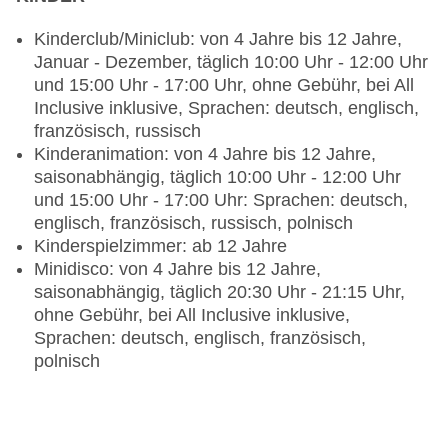
nicht notwendig, vegetarische Gerichte: ohne
Kinderclub/Miniclub: von 4 Jahre bis 12 Jahre,
Gebühr, bei All Inclusive inklusive, Anfrage &
Januar - Dezember, täglich 10:00 Uhr - 12:00 Uhr
Reservierung nicht notwendig, Buffet,
und 15:00 Uhr - 17:00 Uhr, ohne Gebühr, bei All
Showcooking, klimatisierbar, mit Terrasse
Inclusive inklusive, Sprachen: deutsch, englisch,
Restaurant „WORLD MEZE“: Küche:
französisch, russisch
landestypisch, à la carte, Anfrage & Reservierung
Kinderanimation: von 4 Jahre bis 12 Jahre,
notwendig, ohne Gebühr, bei All Inclusive
saisonabhängig, täglich 10:00 Uhr - 12:00 Uhr
inklusive, 19:00 Uhr - 21:00 Uhr, klimatisierbar
und 15:00 Uhr - 17:00 Uhr: Sprachen: deutsch,
Bars & mehr: 5
englisch, französisch, russisch, polnisch
Lobbybar „Lobby Bar“: ab 0 Jahre, Januar -
Kinderspielzimmer: ab 12 Jahre
Dezember, täglich 10:00 Uhr - 23:00 Uhr, ohne
Minidisco: von 4 Jahre bis 12 Jahre,
Gebühr, bei All Inclusive inklusive
saisonabhängig, täglich 20:30 Uhr - 21:15 Uhr,
Bar „American Bar“: ab 16 Jahre, täglich 09:00
ohne Gebühr, bei All Inclusive inklusive,
Uhr - 00:00 Uhr, gegen Gebühr
Sprachen: deutsch, englisch, französisch,
Bar „The Moorish café“: ab 16 Jahre, Juni -
polnisch
Oktober, täglich 16:00 Uhr - 00:00 Uhr, gegen
Gebühr
Poolbar Outdoor: Juni - September, täglich 10:00
Uhr - 17:00 Uhr, ohne Gebühr, bei All Inclusive