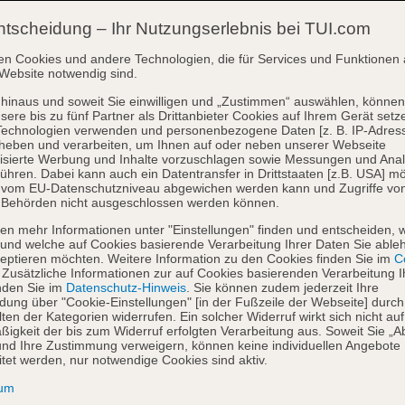
ntscheidung – Ihr Nutzungserlebnis bei TUI.com
en Cookies und andere Technologien, die für Services und Funktionen 
Website notwendig sind.
hinaus und soweit Sie einwilligen und „Zustimmen“ auswählen, können
sere bis zu fünf Partner als Drittanbieter Cookies auf Ihrem Gerät setz
Technologien verwenden und personenbezogene Daten [z. B. IP-Adres
heben und verarbeiten, um Ihnen auf oder neben unserer Webseite
isierte Werbung und Inhalte vorzuschlagen sowie Messungen und Ana
ühren. Dabei kann auch ein Datentransfer in Drittstaaten [z.B. USA] mö
o vom EU-Datenschutzniveau abgewichen werden kann und Zugriffe vo
 Behörden nicht ausgeschlossen werden können.
en mehr Informationen unter "Einstellungen" finden und entscheiden, 
und welche auf Cookies basierende Verarbeitung Ihrer Daten Sie able
eptieren möchten. Weitere Information zu den Cookies finden Sie im
Co
. Zusätzliche Informationen zur auf Cookies basierenden Verarbeitung I
nden Sie im
Datenschutz-Hinweis
. Sie können zudem jederzeit Ihre
dung über "Cookie-Einstellungen" [in der Fußzeile der Webseite] durch
ten der Kategorien widerrufen. Ein solcher Widerruf wirkt sich nicht auf
igkeit der bis zum Widerruf erfolgten Verarbeitung aus. Soweit Sie „A
nd Ihre Zustimmung verweigern, können keine individuellen Angebote
itet werden, nur notwendige Cookies sind aktiv.
sum