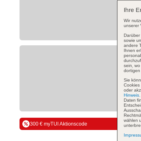
Ihre E
Wir nutz
unserer 
Darüber 
sowie un
andere 
Ihnen er
personal
durchzuf
sein, w
dortigen
Sie könn
Cookies 
oder akz
Hinweis
Daten fi
Entschei
Ausschal
Rechtmäß
wählen u
300 € myTUI Aktionscode
unterbre
Impres