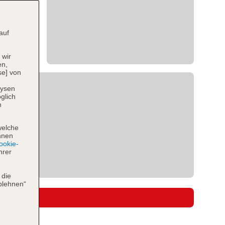
auf
 wir
en,
se] von
lysen
glich
n
welche
hnen
okie-
hrer
 die
blehnen“