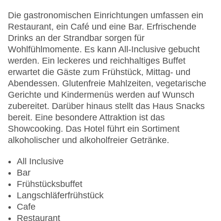
Lift
Minimarkt
Die gastronomischen Einrichtungen umfassen ein
Anzahl der Konferenzräume: 2
Restaurant, ein Café und eine Bar. Erfrischende
Anzahl der Aufzüge: 1
Drinks an der Strandbar sorgen für
Zimmerservice
Wohlfühlmomente. Es kann All-Inclusive gebucht
Sonnenterrasse
werden. Ein leckeres und reichhaltiges Buffet
Gesamtanzahl der Stockwerke: 5
erwartet die Gäste zum Frühstück, Mittag- und
Gesamtanzahl der Zimmer: 213
Abendessen. Glutenfreie Mahlzeiten, vegetarische
Pools:Kinderbecken, Indoor Pool, Outdoor Pool,
Gerichte und Kindermenüs werden auf Wunsch
Sonnenschirme am Pool, Liegen am Pool,
zubereitet. Darüber hinaus stellt das Haus Snacks
Wasserrutsche
bereit. Eine besondere Attraktion ist das
Zahlungsarten: EC Maestro, Mastercard, Visa
Showcooking. Das Hotel führt ein Sortiment
Landeskategorie: 5 Sterne
alkoholischer und alkoholfreier Getränke.
All Inclusive
Bar
Frühstücksbuffet
Langschläferfrühstück
Cafe
Restaurant