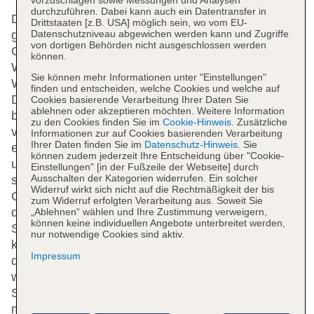
durchzuführen. Dabei kann auch ein Datentransfer in
Das freundliche Personal an der Rezeption ist
Drittstaaten [z.B. USA] möglich sein, wo vom EU-
Datenschutzniveau abgewichen werden kann und Zugriffe
gerne bei allen Fragen behilflich. Eine
von dortigen Behörden nicht ausgeschlossen werden
Gepäckaufbewahrung, ein Safe und eine
können.
Wechselstube gehören zur Einrichtung des Hotels.
Sie können mehr Informationen unter "Einstellungen"
WLAN ist in den öffentlichen Bereichen verfügbar.
finden und entscheiden, welche Cookies und welche auf
Die Unterbringung verfügt über eine Reihe von
Cookies basierende Verarbeitung Ihrer Daten Sie
ablehnen oder akzeptieren möchten. Weitere Information
behindertengerechten Annehmlichkeiten. Das Haus
zu den Cookies finden Sie im
Cookie-Hinweis
. Zusätzliche
verfügt über rollstuhlgerechte Einrichtungen und
Informationen zur auf Cookies basierenden Verarbeitung
Ihrer Daten finden Sie im
Datenschutz-Hinweis
. Sie
einen Aufzug. Einkaufsspaß bieten ein Supermarkt
können zudem jederzeit Ihre Entscheidung über "Cookie-
und ein Souvenirshop und weitere Geschäfte. Ein
Einstellungen" [in der Fußzeile der Webseite] durch
Ausschalten der Kategorien widerrufen. Ein solcher
schöner Garten und ein Spielplatz gehören zum
Widerruf wirkt sich nicht auf die Rechtmäßigkeit der bis
Gelände des Hotels. Zu den weiteren Einrichtungen
zum Widerruf erfolgten Verarbeitung aus. Soweit Sie
der Unterbringung zählen ein TV-Raum und ein
„Ablehnen“ wählen und Ihre Zustimmung verweigern,
können keine individuellen Angebote unterbreitet werden,
Spielzimmer. Bei einer Anreise mit dem Auto
nur notwendige Cookies sind aktiv.
können die Gäste dieses in einer Garage oder auf
Impressum
dem Parkplatz (ohne Gebühr) parken. Unter den
weiteren Leistungen finden sich ein 24h-
Sicherheitsdienst, eine Autovermietung,
medizinische Betreuung, ein Transferservice, ein