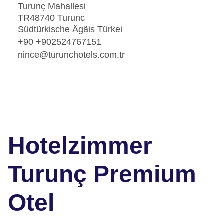
Turunç Mahallesi
TR48740 Turunc
Südtürkische Ägäis Türkei
+90 +902524767151
nince@turunchotels.com.tr
Hotelzimmer
Turunç Premium
Otel