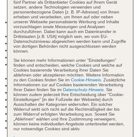
fünf Partner als Drittanbieter Cookies auf Ihrem Gerät
setzen, andere Technologien verwenden und
personenbezogene Daten [z. B. IP-Adresse] von Ihnen
erheben und verarbeiten, um Ihnen auf oder neben
Kurtaxe/Ökotaxe/Touristensteuer zahlbar vor Ort:
unserer Webseite personalisierte Werbung und Inhalte
vorzuschlagen sowie Messungen und Analysen
pro Nacht ca. 2.60 EUR
durchzuführen. Dabei kann auch ein Datentransfer in
Nichtraucherhotel
Drittstaaten [z.B. USA] möglich sein, wo vom EU-
Datenschutzniveau abgewichen werden kann und Zugriffe
Check-in Zeit ab 16:00 Uhr
von dortigen Behörden nicht ausgeschlossen werden
Check-out Zeit bis 12:00 Uhr
können.
Hoteleröffnung: 2011
Sie können mehr Informationen unter "Einstellungen"
Rezeption: täglich 24 Stunden, Sprachen:
finden und entscheiden, welche Cookies und welche auf
Cookies basierende Verarbeitung Ihrer Daten Sie
deutsch, englisch
ablehnen oder akzeptieren möchten. Weitere Information
Gästebetreuung: Sprachen: deutsch, englisch
zu den Cookies finden Sie im
Cookie-Hinweis
. Zusätzliche
Informationen zur auf Cookies basierenden Verarbeitung
Lift
Ihrer Daten finden Sie im
Datenschutz-Hinweis
. Sie
Kaminzimmer
können zudem jederzeit Ihre Entscheidung über "Cookie-
Gartenanlage, Sonnenterrasse
Einstellungen" [in der Fußzeile der Webseite] durch
Ausschalten der Kategorien widerrufen. Ein solcher
Pool: Indoor, Süßwasser, beheizbar
Widerruf wirkt sich nicht auf die Rechtmäßigkeit der bis
Badetücher: ohne Gebühr
zum Widerruf erfolgten Verarbeitung aus. Soweit Sie
„Ablehnen“ wählen und Ihre Zustimmung verweigern,
Friseur
können keine individuellen Angebote unterbreitet werden,
Internet: WLAN/WiFi, im gesamten Hotel
nur notwendige Cookies sind aktiv.
(Anlage): ohne Gebühr