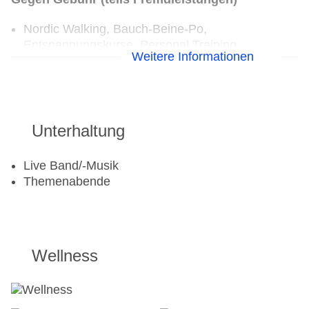
Nordic Walking, Bauch-Beine-Po,
Entspannungskurse, Personal Training,
Weitere Informationen
Rückenfit, Outdoor Cycling, Yoga
Minigolf: Fremdanbieter
Radsport: Fahrrad: Fremdanbieter,
Mountainbikes: Fremdanbieter, E-Bikes:
Fremdanbieter, Tourenräder, Helme, geführte
Unterhaltung
Touren
Live Band/-Musik
Themenabende
Wellness