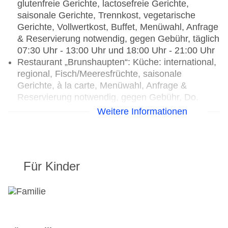
glutenfreie Gerichte, lactosefreie Gerichte,
saisonale Gerichte, Trennkost, vegetarische
Gerichte, Vollwertkost, Buffet, Menüwahl, Anfrage
& Reservierung notwendig, gegen Gebühr, täglich
07:30 Uhr - 13:00 Uhr und 18:00 Uhr - 21:00 Uhr
Restaurant „Brunshaupten“: Küche: international,
regional, Fisch/Meeresfrüchte, saisonale
Gerichte, à la carte, Menüwahl, Anfrage &
Reservierung notwendig, gegen Gebühr, Do.
18:00 Uhr - 21:00 Uhr, Fr. 18:00 Uhr - 21:00 Uhr,
Weitere Informationen
Sa. 18:00 Uhr - 21:00 Uhr, mit Terrasse,
Kinderhochstuhl
Bars & mehr: 2
Lobbybar „Bar „Cubanze”“
Für Kinder
Café „Wiener Café Arendsee“: Januar -
Dezember, täglich 12:00 Uhr - 18:00 Uhr, gegen
Gebühr