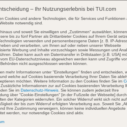
ntscheidung – Ihr Nutzungserlebnis bei TUI.com
en Cookies und andere Technologien, die für Services und Funktionen 
Website notwendig sind.
hinaus und soweit Sie einwilligen und „Zustimmen“ auswählen, können
sere bis zu fünf Partner als Drittanbieter Cookies auf Ihrem Gerät setz
Technologien verwenden und personenbezogene Daten [z. B. IP-Adres
heben und verarbeiten, um Ihnen auf oder neben unserer Webseite
isierte Werbung und Inhalte vorzuschlagen sowie Messungen und Ana
ühren. Dabei kann auch ein Datentransfer in Drittstaaten [z.B. USA] mö
o vom EU-Datenschutzniveau abgewichen werden kann und Zugriffe vo
 Behörden nicht ausgeschlossen werden können.
en mehr Informationen unter "Einstellungen" finden und entscheiden, 
und welche auf Cookies basierende Verarbeitung Ihrer Daten Sie able
eptieren möchten. Weitere Information zu den Cookies finden Sie im
Co
. Zusätzliche Informationen zur auf Cookies basierenden Verarbeitung I
nden Sie im
Datenschutz-Hinweis
. Sie können zudem jederzeit Ihre
dung über "Cookie-Einstellungen" [in der Fußzeile der Webseite] durch
ten der Kategorien widerrufen. Ein solcher Widerruf wirkt sich nicht auf
igkeit der bis zum Widerruf erfolgten Verarbeitung aus. Soweit Sie „A
nd Ihre Zustimmung verweigern, können keine individuellen Angebote
itet werden, nur notwendige Cookies sind aktiv.
sum