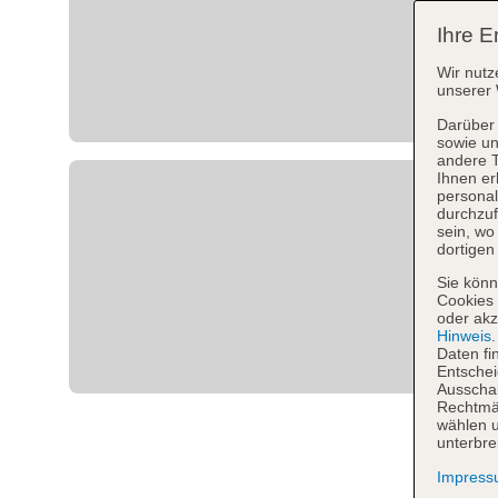
Ihre E
Wir nutz
unserer 
Darüber 
sowie un
andere 
Ihnen er
personal
durchzuf
sein, w
dortigen
Sie könn
Cookies 
oder akz
Hinweis
Daten fi
Entschei
Ausschal
Rechtmäß
wählen u
unterbre
Impres