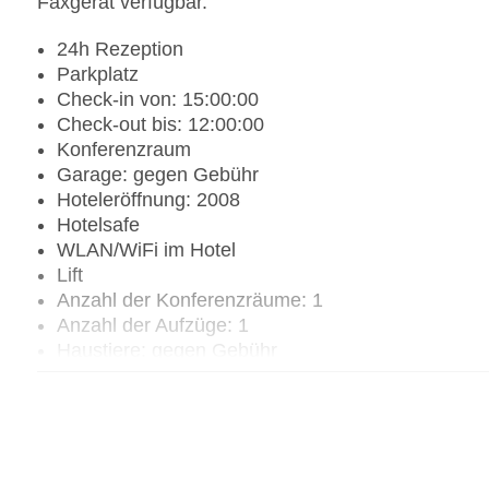
Faxgerät verfügbar.
24h Rezeption
Parkplatz
Check-in von: 15:00:00
Check-out bis: 12:00:00
Konferenzraum
Garage: gegen Gebühr
Hoteleröffnung: 2008
Hotelsafe
WLAN/WiFi im Hotel
Lift
Anzahl der Konferenzräume: 1
Anzahl der Aufzüge: 1
Haustiere: gegen Gebühr
Zimmerservice
Gesamtanzahl der Stockwerke: 6
Gesamtanzahl der Zimmer: 101
Zahlungsarten: American Express, EC Maestro, M
Landeskategorie: 3 Sterne