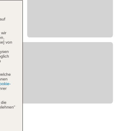
auf
 wir
en,
se] von
lysen
glich
n
welche
hnen
okie-
hrer
 die
blehnen“