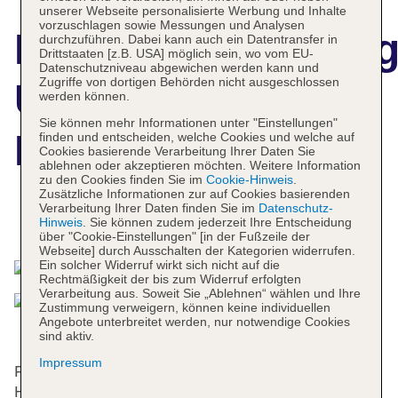
unserer Webseite personalisierte Werbung und Inhalte
vorzuschlagen sowie Messungen und Analysen
Hotelbeschreibun
durchzuführen. Dabei kann auch ein Datentransfer in
Drittstaaten [z.B. USA] möglich sein, wo vom EU-
Datenschutzniveau abgewichen werden kann und
Zugriffe von dortigen Behörden nicht ausgeschlossen
URH Ciutat de
werden können.
Sie können mehr Informationen unter "Einstellungen"
Mataró
finden und entscheiden, welche Cookies und welche auf
Cookies basierende Verarbeitung Ihrer Daten Sie
ablehnen oder akzeptieren möchten. Weitere Information
zu den Cookies finden Sie im
Cookie-Hinweis
.
Zusätzliche Informationen zur auf Cookies basierenden
Verarbeitung Ihrer Daten finden Sie im
Datenschutz-
Das bietet Ihre Unterkunft
Hinweis
. Sie können zudem jederzeit Ihre Entscheidung
über "Cookie-Einstellungen" [in der Fußzeile der
Webseite] durch Ausschalten der Kategorien widerrufen.
Ein solcher Widerruf wirkt sich nicht auf die
Rechtmäßigkeit der bis zum Widerruf erfolgten
Verarbeitung aus. Soweit Sie „Ablehnen“ wählen und Ihre
Zustimmung verweigern, können keine individuellen
Angebote unterbreitet werden, nur notwendige Cookies
sind aktiv.
Impressum
Für die Gäste stehen in einem 4-stöckigen
Haupthaus und in einem 3-stöckigen