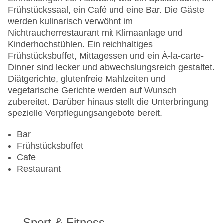
Haustiere: gegen Gebühr
Frühstückssaal, ein Café und eine Bar. Die Gäste
Zimmerservice
werden kulinarisch verwöhnt im
Gesamtanzahl der Stockwerke: 4
Nichtraucherrestaurant mit Klimaanlage und
Gesamtanzahl der Zimmer: 113
Kinderhochstühlen. Ein reichhaltiges
Pools:Indoor Pool, Outdoor Pool, Sonnenschirme
Frühstücksbuffet, Mittagessen und ein À-la-carte-
am Pool, Liegen am Pool
Dinner sind lecker und abwechslungsreich gestaltet.
Zahlungsarten: American Express, Diners Club,
Diätgerichte, glutenfreie Mahlzeiten und
Mastercard, Visa
vegetarische Gerichte werden auf Wunsch
Landeskategorie: 4 Sterne
zubereitet. Darüber hinaus stellt die Unterbringung
spezielle Verpflegungsangebote bereit.
Bar
Frühstücksbuffet
Cafe
Restaurant
Sport & Fitness