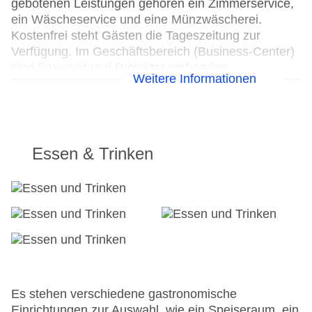
gebotenen Leistungen gehören ein Zimmerservice,
ein Wäscheservice und eine Münzwäscherei.
Kostenfrei steht Gästen die Tageszeitung zur
Verfügung. Im Geschäftsbereich (Business-Center)
sind Faxgerät und Projektor vorhanden.
Weitere Informationen
24h Rezeption
Parkplatz: gegen Gebühr
Check-in von: 15:00:00
Check-out bis: 12:00:00
Essen & Trinken
Konferenzraum
Garage: gegen Gebühr
Hoteleröffnung: 1991
Hotelsafe
WLAN/WiFi im Hotel: gegen Gebühr
Letzte umfassende Renovierung: 2012
Lift
Minimarkt
Anzahl der Konferenzräume: 1
Es stehen verschiedene gastronomische
Anzahl der Aufzüge: 1
Einrichtungen zur Auswahl, wie ein Speiseraum, ein