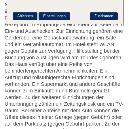
Nebengebäude 4 Junior-Suiten, 13 Apartments und
97 Doppelzimmer zur Auswahl. Mehrsprachiges
Ablehnen
Einstellungen
Zustimmen
Personal (Englisch, Deutsch, Französisch) an der
Rezeption im Empfangsbereich steht zur Seite beim
Ein- und Auschecken. Zur Einrichtung gehören eine
Garderobe, eine Gepäckaufbewahrung, ein Safe
und ein Getränkeautomat. Im Hotel steht WLAN
gegen Gebühr zur Verfügung. Hilfestellung bei der
Buchung von Ausflügen wird am Tourdesk geboten.
Das Haus verfügt über eine Reihe von
behindertengerechten Annehmlichkeiten. Ein
Aufzug und rollstuhlgerechte Einrichtungen sind
vorhanden. Ein Supermarkt und andere Geschäfte
können zum Einkaufen und Bummeln genutzt
werden. Zu den weiteren Einrichtungen der
Unterbringung zählen ein Zeitungskiosk und ein TV-
Raum. Bei einer Anreise mit dem Auto können die
Gäste dieses in einer Garage (gegen Gebühr) oder
auf dem Parkplatz (gegen Gebühr) parken. Zu den