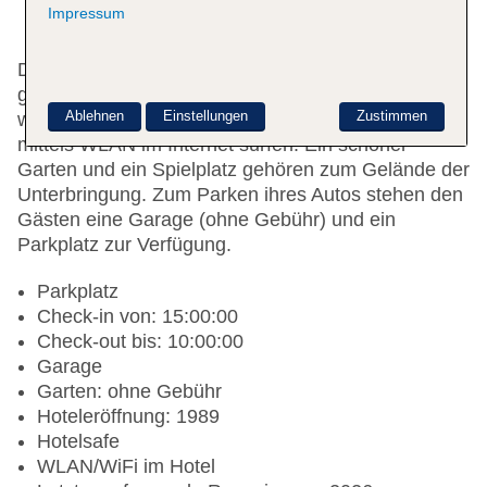
Impressum
Das freundliche Personal an der Rezeption ist
gerne bei allen Fragen behilflich. Der Safe bewahrt
Ablehnen
Einstellungen
Zustimmen
wertvollen Besitz der Gäste. Die Gäste können
mittels WLAN im Internet surfen. Ein schöner
Garten und ein Spielplatz gehören zum Gelände der
Unterbringung. Zum Parken ihres Autos stehen den
Gästen eine Garage (ohne Gebühr) und ein
Parkplatz zur Verfügung.
Parkplatz
Check-in von: 15:00:00
Check-out bis: 10:00:00
Garage
Garten: ohne Gebühr
Hoteleröffnung: 1989
Hotelsafe
WLAN/WiFi im Hotel