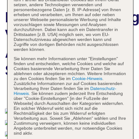
setzen, andere Technologien verwenden und
personenbezogene Daten [z. B. IP-Adresse] von Ihnen
Hotelbeschreibun
erheben und verarbeiten, um Ihnen auf oder neben
unserer Webseite personalisierte Werbung und Inhalte
vorzuschlagen sowie Messungen und Analysen
V.A Boutique
durchzuführen. Dabei kann auch ein Datentransfer in
Drittstaaten [z.B. USA] möglich sein, wo vom EU-
Datenschutzniveau abgewichen werden kann und
Zugriffe von dortigen Behörden nicht ausgeschlossen
Apartments &
werden können.
Sie können mehr Informationen unter "Einstellungen"
finden und entscheiden, welche Cookies und welche auf
Suites
Cookies basierende Verarbeitung Ihrer Daten Sie
ablehnen oder akzeptieren möchten. Weitere Information
zu den Cookies finden Sie im
Cookie-Hinweis
.
Zusätzliche Informationen zur auf Cookies basierenden
Verarbeitung Ihrer Daten finden Sie im
Datenschutz-
Hinweis
. Sie können zudem jederzeit Ihre Entscheidung
Das bietet Ihre Unterkunft
über "Cookie-Einstellungen" [in der Fußzeile der
Webseite] durch Ausschalten der Kategorien widerrufen.
Ein solcher Widerruf wirkt sich nicht auf die
Rechtmäßigkeit der bis zum Widerruf erfolgten
Verarbeitung aus. Soweit Sie „Ablehnen“ wählen und Ihre
Zustimmung verweigern, können keine individuellen
Angebote unterbreitet werden, nur notwendige Cookies
sind aktiv.