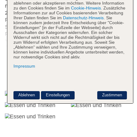
ablehnen oder akzeptieren möchten. Weitere Information
medizinische Betreuung, ein Transferservice, ein
zu den Cookies finden Sie im
Cookie-Hinweis
. Zusätzliche
24-Stunden-Zimmerservice, ein Wäscheservice, ein
Informationen zur auf Cookies basierenden Verarbeitung
Ihrer Daten finden Sie im
Datenschutz-Hinweis
. Sie
Friseur, eine Münzwäscherei und ein eigener
können zudem jederzeit Ihre Entscheidung über "Cookie-
Shuttlebus. Zur Erkundung der Umgebung bietet ein
Einstellungen" [in der Fußzeile der Webseite] durch
Ausschalten der Kategorien widerrufen. Ein solcher
Fahrradverleih die notwendige Ausrüstung.
Widerruf wirkt sich nicht auf die Rechtmäßigkeit der bis
Kostenfrei steht Gästen die Tageszeitung zur
zum Widerruf erfolgten Verarbeitung aus. Soweit Sie
Weitere Informationen
„Ablehnen“ wählen und Ihre Zustimmung verweigern,
Verfügung. Zur Unterstützung bei
können keine individuellen Angebote unterbreitet werden,
Geschäftstätigkeiten ist ein Faxgerät verfügbar.
nur notwendige Cookies sind aktiv.
Impressum
24h Rezeption
Parkplatz
Essen & Trinken
Check-in von: 14:00:00
Check-out bis: 12:00:00
Ablehnen
Einstellungen
Zustimmen
Konferenzraum
Garage
Garten: ohne Gebühr
Hoteleröffnung: 2005
Hotelsafe
WLAN/WiFi im Hotel