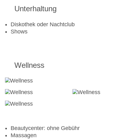
Unterhaltung
Aerobic
Beachvolleyball
Fahrradverleih
Diskothek oder Nachtclub
Fitnessraum
Shows
Tennisplatz
Wellness
Beautycenter: ohne Gebühr
Massagen