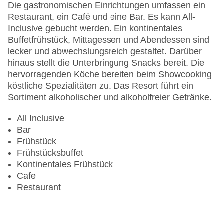
Letzte umfassende Renovierung: 2014
Die gastronomischen Einrichtungen umfassen ein
Lift
Restaurant, ein Café und eine Bar. Es kann All-
Minimarkt
Inclusive gebucht werden. Ein kontinentales
Anzahl der Konferenzräume: 1
Buffetfrühstück, Mittagessen und Abendessen sind
Anzahl der Aufzüge: 1
lecker und abwechslungsreich gestaltet. Darüber
Zimmerservice
hinaus stellt die Unterbringung Snacks bereit. Die
Sonnenterrasse
hervorragenden Köche bereiten beim Showcooking
Gesamtanzahl der Stockwerke: 2
köstliche Spezialitäten zu. Das Resort führt ein
Gesamtanzahl der Zimmer: 432
Sortiment alkoholischer und alkoholfreier Getränke.
Pools:Kinderbecken, Indoor Pool, Outdoor Pool,
Sonnenschirme am Pool, Liegen am Pool
All Inclusive
Zahlungsarten: Mastercard, Visa
Bar
Landeskategorie: 4 Sterne
Frühstück
Frühstücksbuffet
Kontinentales Frühstück
Cafe
Restaurant