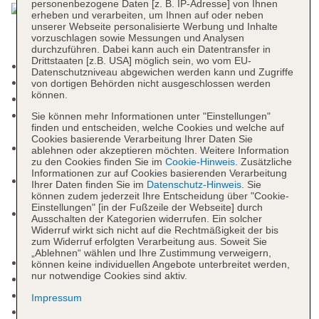
personenbezogene Daten [z. B. IP-Adresse] von Ihnen
erheben und verarbeiten, um Ihnen auf oder neben
unserer Webseite personalisierte Werbung und Inhalte
vorzuschlagen sowie Messungen und Analysen
durchzuführen. Dabei kann auch ein Datentransfer in
Drittstaaten [z.B. USA] möglich sein, wo vom EU-
Mindestalter in der Unterkunft: 1 Jahre
Datenschutzniveau abgewichen werden kann und Zugriffe
Check-in Zeit ab 14:00 Uhr
von dortigen Behörden nicht ausgeschlossen werden
können.
Check-out Zeit bis 12:00 Uhr
Late Check-out: gegen Gebühr, Anfrage &
Sie können mehr Informationen unter "Einstellungen"
finden und entscheiden, welche Cookies und welche auf
Reservierung notwendig
Cookies basierende Verarbeitung Ihrer Daten Sie
Rezeption: täglich 06:00 Uhr - 00:00 Uhr,
ablehnen oder akzeptieren möchten. Weitere Information
zu den Cookies finden Sie im
Cookie-Hinweis
. Zusätzliche
Sprachen: deutsch, englisch, französisch
Informationen zur auf Cookies basierenden Verarbeitung
Gästebetreuung: Sprachen: deutsch, englisch,
Ihrer Daten finden Sie im
Datenschutz-Hinweis
. Sie
französisch
können zudem jederzeit Ihre Entscheidung über "Cookie-
Einstellungen" [in der Fußzeile der Webseite] durch
Infinitypool „Infinity Swimming Pool“: ohne
Ausschalten der Kategorien widerrufen. Ein solcher
Gebühr, Outdoor, Süßwasser, Liegen: ohne
Widerruf wirkt sich nicht auf die Rechtmäßigkeit der bis
zum Widerruf erfolgten Verarbeitung aus. Soweit Sie
Gebühr, Sonnenschirme: ohne Gebühr
„Ablehnen“ wählen und Ihre Zustimmung verweigern,
Badetücher: ohne Gebühr
können keine individuellen Angebote unterbreitet werden,
nur notwendige Cookies sind aktiv.
Souvenirshop, Boutique, Juwelier
Arzt: Sprachen: englisch
Impressum
Internet: WLAN/WiFi, im öffentlichen Bereich: