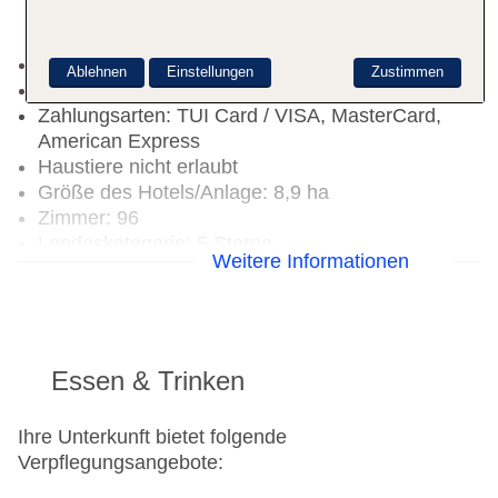
ohne Gebühr, an der Rezeption/in der Lobby:
ohne Gebühr, in der Bar: ohne Gebühr
Wäscheservice: gegen Gebühr
Ablehnen
Einstellungen
Zustimmen
Concierge Service, Gepäckservice
Zahlungsarten: TUI Card / VISA, MasterCard,
American Express
Haustiere nicht erlaubt
Größe des Hotels/Anlage: 8,9 ha
Zimmer: 96
Landeskategorie: 5 Sterne
Weitere Informationen
Essen & Trinken
Ihre Unterkunft bietet folgende
Verpflegungsangebote: