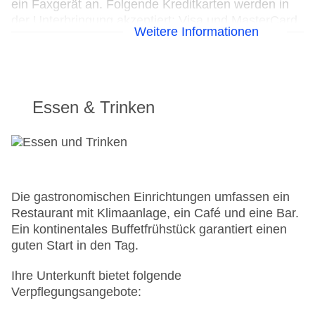
ein Faxgerät an. Folgende Kreditkarten werden in
der Unterbringung akzeptiert: Visa und MasterCard.
Weitere Informationen
Hoteleröffnung: 2010
Rezeption, Hotelsafe: ohne Gebühr
Lift
Gartenanlage
Essen & Trinken
Pool: Outdoor, Liegen: ohne Gebühr
Pool: Indoor, Liegen: ohne Gebühr
Internet: WLAN/WiFi, im öffentlichen Bereich:
gegen Gebühr
Zahlungsarten: TUI Card / VISA, MasterCard, EC
Karte/Maestro
Die gastronomischen Einrichtungen umfassen ein
Parkmöglichkeiten: Parkplatz (nach
Restaurant mit Klimaanlage, ein Café und eine Bar.
Verfügbarkeit), unbewacht: gegen Gebühr
Ein kontinentales Buffetfrühstück garantiert einen
Tagungseinrichtungen: Konferenzräume: 1
guten Start in den Tag.
Zimmer: 83
Ihre Unterkunft bietet folgende
Landeskategorie: 4 Sterne
Verpflegungsangebote: