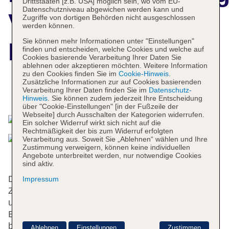
Drittstaaten [z.B. USA] möglich sein, wo vom EU-
Datenschutzniveau abgewichen werden kann und
Vesta
Zugriffe von dortigen Behörden nicht ausgeschlossen
werden können.
Sie können mehr Informationen unter "Einstellungen"
International
finden und entscheiden, welche Cookies und welche auf
Cookies basierende Verarbeitung Ihrer Daten Sie
ablehnen oder akzeptieren möchten. Weitere Information
zu den Cookies finden Sie im
Cookie-Hinweis
.
Zusätzliche Informationen zur auf Cookies basierenden
Verarbeitung Ihrer Daten finden Sie im
Datenschutz-
Das bietet Ihre Unterkunft
Hinweis
. Sie können zudem jederzeit Ihre Entscheidung
über "Cookie-Einstellungen" [in der Fußzeile der
Webseite] durch Ausschalten der Kategorien widerrufen.
Ein solcher Widerruf wirkt sich nicht auf die
Rechtmäßigkeit der bis zum Widerruf erfolgten
Verarbeitung aus. Soweit Sie „Ablehnen“ wählen und Ihre
Zustimmung verweigern, können keine individuellen
Angebote unterbreitet werden, nur notwendige Cookies
sind aktiv.
Das Hotel mit einem Aufzug verfügt über 83
Impressum
Zimmer. Englischsprachiges Personal an der rund
um die Uhr besetzten Rezeption im
Empfangsbereich ist gerne bei allen Fragen
behilflich. Zur Einrichtung gehören eine
Ablehnen
Einstellungen
Zustimmen